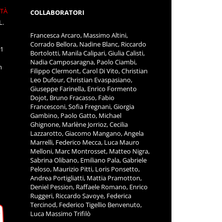
ITÀ
COLLABORATORI
L.
Francesca Arcaro, Massimo Altini,
Corrado Bellora, Nadine Blanc, Riccardo
11
Bortolotti, Manila Calipari, Giulia Calisti,
Nadia Camposaragna, Paolo Ciambi,
m
Filippo Clermont, Carol Di Vito, Christian
Leo Dufour, Christian Evaspasiano,
Giuseppe Farinella, Enrico Formento
Dojot, Bruno Fracasso, Fabio
Francesconi, Sofia Fregnani, Giorgia
Gambino, Paolo Gatto, Michael
Ghignone, Marlène Jorrioz, Cecilia
Lazzarotto, Giacomo Mangano, Angela
Marrelli, Federico Mecca, Luca Mauro
Melloni, Marc Montrosset, Matteo Nigra,
Sabrina Olibano, Emiliano Pala, Gabriele
Peloso, Maurizio Pitti, Loris Ponsetto,
Andrea Portigliatti, Mattia Pramotton,
Deniel Pession, Raffaele Romano, Enrico
Ruggeri, Riccardo Savoye, Federica
Tercinod, Federico Tigellio Benvenuto,
Luca Massimo Trifilò