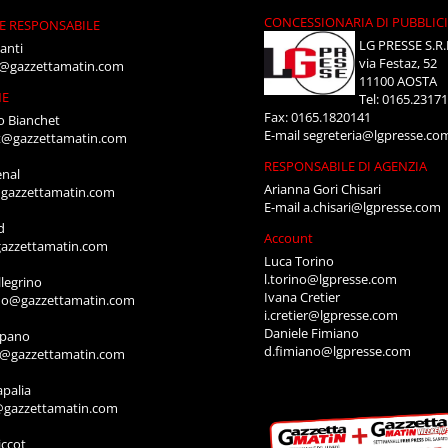
CONCESSIONARIA DI PUBBLIC
E RESPONSABILE
LG PRESSE S.R.
anti
via Festaz, 52
i@gazzettamatin.com
11100 AOSTA
NE
Tel: 0165.2317
Fax: 0165.1820141
o Bianchet
E-mail
segreteria@lgpresse.co
t@gazzettamatin.com
RESPONSABILE DI AGENZIA
enal
Arianna Gori Chisari
gazzettamatin.com
E-mail
a.chisari@lgpresse.com
d
Account
azzettamatin.com
Luca Torino
l.torino@lgpresse.com
legrino
Ivana Cretier
ino@gazzettamatin.com
i.cretier@lgpresse.com
Daniele Fimiano
mpano
d.fimiano@lgpresse.com
o@gazzettamatin.com
apalia
@gazzettamatin.com
ccot