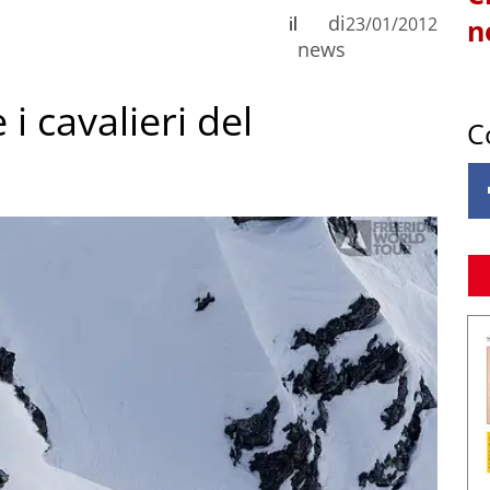
di
il
23/01/2012
n
news
i cavalieri del
C