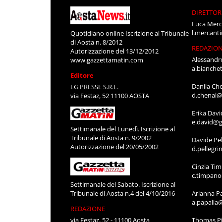
DIRETTOR
Luca Merc
l.mercant
Quotidiano online Iscrizione al Tribunale
di Aosta n. 8/2012
REDAZIO
Autorizzazione del 13/12/2012
Alessandr
www.gazzettamatin.com
a.bianche
Editore
Danila Ch
LG PRESSE S.R.L.
d.chenal@
via Festaz, 52 11100 AOSTA
Erika Davi
e.david@g
Settimanale del Lunedì. Iscrizione al
Tribunale di Aosta n. 9/2002
Davide Pel
Autorizzazione del 20/05/2002
d.pellegr
Cinzia Ti
c.timpan
Settimanale del Sabato. Iscrizione al
Tribunale di Aosta n.4 del 4/10/2016
Arianna P
a.papalia
REDAZIONE
via Festaz, 52 - 11100 Aosta
Thomas Pi