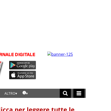
ALTRO
licca per leggere tutte le