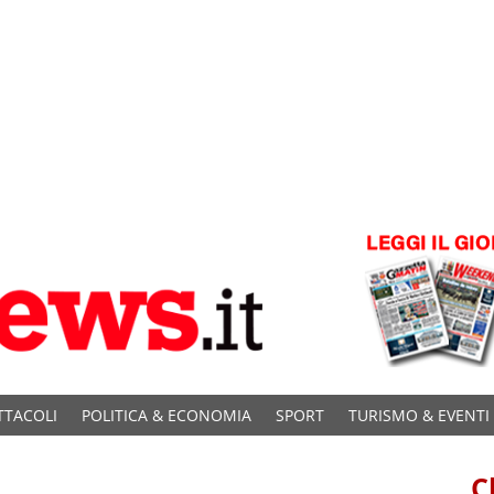
TTACOLI
POLITICA & ECONOMIA
SPORT
TURISMO & EVENTI
C