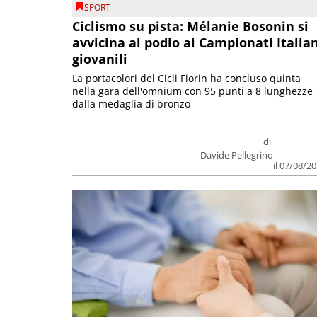
SPORT
Ciclismo su pista: Mélanie Bosonin si
avvicina al podio ai Campionati Italia
giovanili
La portacolori del Cicli Fiorin ha concluso quinta
nella gara dell'omnium con 95 punti a 8 lunghezze
dalla medaglia di bronzo
di
Davide Pellegrino
il 07/08/2