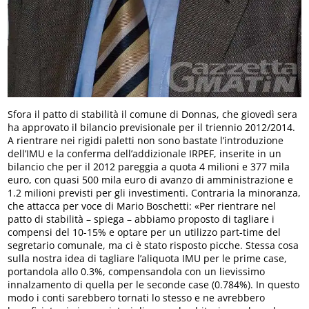
Sfora il patto di stabilità il comune di Donnas, che giovedì sera
ha approvato il bilancio previsionale per il triennio 2012/2014.
A rientrare nei rigidi paletti non sono bastate l’introduzione
dell’IMU e la conferma dell’addizionale IRPEF, inserite in un
bilancio che per il 2012 pareggia a quota 4 milioni e 377 mila
euro, con quasi 500 mila euro di avanzo di amministrazione e
1.2 milioni previsti per gli investimenti. Contraria la minoranza,
che attacca per voce di Mario Boschetti: «Per rientrare nel
patto di stabilità – spiega – abbiamo proposto di tagliare i
compensi del 10-15% e optare per un utilizzo part-time del
segretario comunale, ma ci è stato risposto picche. Stessa cosa
sulla nostra idea di tagliare l’aliquota IMU per le prime case,
portandola allo 0.3%, compensandola con un lievissimo
innalzamento di quella per le seconde case (0.784%). In questo
modo i conti sarebbero tornati lo stesso e ne avrebbero