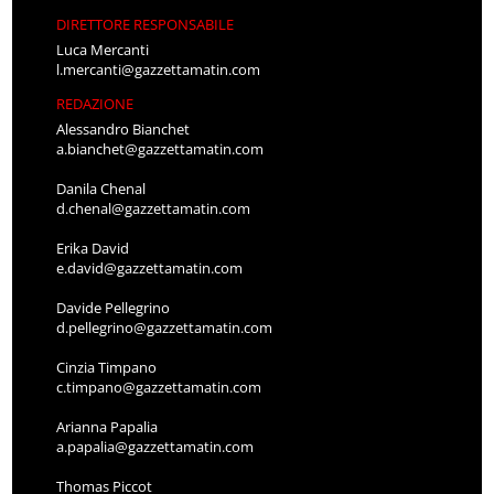
DIRETTORE RESPONSABILE
Luca Mercanti
l.mercanti@gazzettamatin.com
REDAZIONE
Alessandro Bianchet
a.bianchet@gazzettamatin.com
Danila Chenal
d.chenal@gazzettamatin.com
Erika David
e.david@gazzettamatin.com
Davide Pellegrino
d.pellegrino@gazzettamatin.com
Cinzia Timpano
c.timpano@gazzettamatin.com
Arianna Papalia
a.papalia@gazzettamatin.com
Thomas Piccot