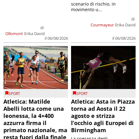
scenario di rischio, in
movimento u...
di
Courmayeur
Erika David
di
Ollomont
Erika David
il 06/08/2026
il 06/08/2026
SPORT
SPORT
Atletica: Matilde
Atletica: Asta in Piazza
Abelli lotta come una
torna ad Aosta il 22
leonessa, la 4×400
agosto e strizza
azzurra firma il
l’occhio agli Europei di
primato nazionale, ma
Birmingham
resta fuori dalla finale
La speranza degli