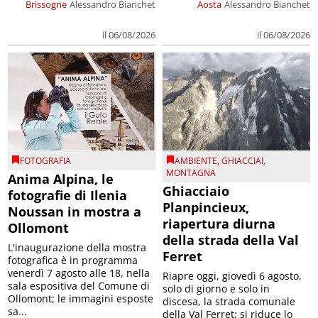
Brissogne
Alessandro Bianchet
Aosta
Alessandro Bianchet
il 06/08/2026
il 06/08/2026
FOTOGRAFIA
AMBIENTE
,
GHIACCIAI
,
MONTAGNA
Anima Alpina, le
Ghiacciaio
fotografie di Ilenia
Planpincieux,
Noussan in mostra a
riapertura diurna
Ollomont
della strada della Val
L'inaugurazione della mostra
Ferret
fotografica è in programma
venerdì 7 agosto alle 18, nella
Riapre oggi, giovedì 6 agosto,
sala espositiva del Comune di
solo di giorno e solo in
Ollomont; le immagini esposte
discesa, la strada comunale
sa...
della Val Ferret; si riduce lo