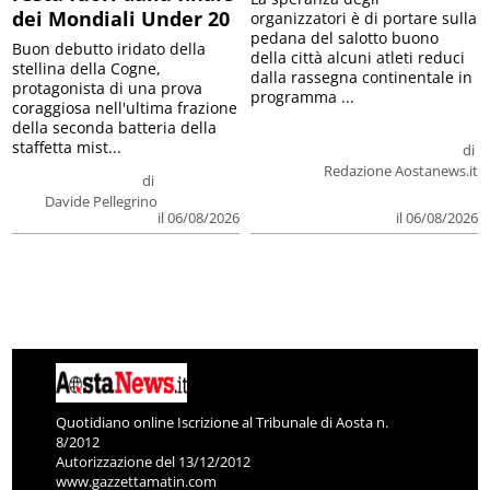
dei Mondiali Under 20
organizzatori è di portare sulla
pedana del salotto buono
Buon debutto iridato della
della città alcuni atleti reduci
stellina della Cogne,
dalla rassegna continentale in
protagonista di una prova
programma ...
coraggiosa nell'ultima frazione
della seconda batteria della
staffetta mist...
di
Redazione Aostanews.it
di
Davide Pellegrino
il 06/08/2026
il 06/08/2026
Quotidiano online Iscrizione al Tribunale di Aosta n.
8/2012
Autorizzazione del 13/12/2012
www.gazzettamatin.com