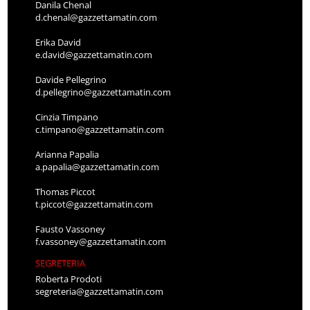
Danila Chenal
d.chenal@gazzettamatin.com
Erika David
e.david@gazzettamatin.com
Davide Pellegrino
d.pellegrino@gazzettamatin.com
Cinzia Timpano
c.timpano@gazzettamatin.com
Arianna Papalia
a.papalia@gazzettamatin.com
Thomas Piccot
t.piccot@gazzettamatin.com
Fausto Vassoney
f.vassoney@gazzettamatin.com
SEGRETERIA
Roberta Prodoti
segreteria@gazzettamatin.com