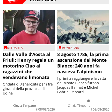
ATTUALITA'
MONTAGNA
Dalle Valle d’Aosta al
8 agosto 1786, la prima
Friuli: Henry regala un
ascensione del Monte
motorino Ciao ai
Bianco: 240 anni fa
ragazzini che
nasceva l’alpinismo
vendevano limonata
I primi a raggiungere la vetta
del Monte Bianco furono
Ondata di generosità per i tre
Jacques Balmat e Michel
giovani della provincia di
Gabriel Paccard
Udine
di
di
Cinzia Timpano
Cinzia Timpano
il 08/08/2026
il 08/08/2026