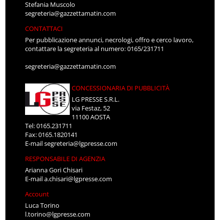
Stefania Muscolo
segreteria@gazzettamatin.com
CONTATTACI
Per pubblicazione annunci, necrologi, offro e cerco lavoro,
contattare la segreteria al numero: 0165/231711
segreteria@gazzettamatin.com
CONCESSIONARIA DI PUBBLICITÀ
LG PRESSE S.R.L.
via Festaz, 52
11100 AOSTA
Tel: 0165.231711
Fax: 0165.1820141
E-mail
segreteria@lgpresse.com
RESPONSABILE DI AGENZIA
Arianna Gori Chisari
E-mail
a.chisari@lgpresse.com
Account
Luca Torino
l.torino@lgpresse.com