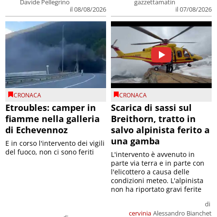
Davide Pellegrino
gazzettamatin
il 08/08/2026
il 07/08/2026
CRONACA
CRONACA
Etroubles: camper in
Scarica di sassi sul
fiamme nella galleria
Breithorn, tratto in
di Echevennoz
salvo alpinista ferito a
una gamba
E in corso l'intervento dei vigili
del fuoco, non ci sono feriti
L'intervento è avvenuto in
parte via terra e in parte con
l'elicottero a causa delle
condizioni meteo. L'alpinista
non ha riportato gravi ferite
di
cervinia
Alessandro Bianchet