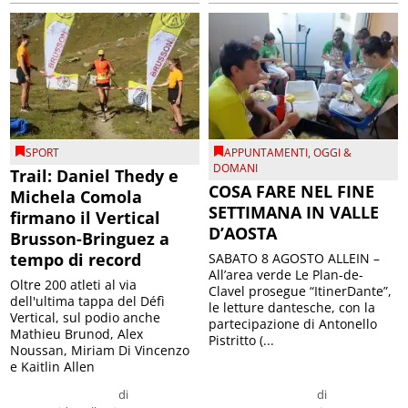
SPORT
APPUNTAMENTI
,
OGGI &
DOMANI
Trail: Daniel Thedy e
COSA FARE NEL FINE
Michela Comola
SETTIMANA IN VALLE
firmano il Vertical
D’AOSTA
Brusson-Bringuez a
tempo di record
SABATO 8 AGOSTO ALLEIN –
All’area verde Le Plan-de-
Oltre 200 atleti al via
Clavel prosegue “ItinerDante”,
dell'ultima tappa del Défì
le letture dantesche, con la
Vertical, sul podio anche
partecipazione di Antonello
Mathieu Brunod, Alex
Pistritto (...
Noussan, Miriam Di Vincenzo
e Kaitlin Allen
di
di