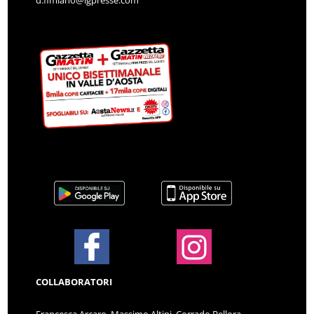
d.fimiano@lgpresse.com
COLLABORATORI