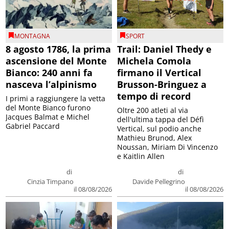
MONTAGNA
SPORT
8 agosto 1786, la prima
Trail: Daniel Thedy e
ascensione del Monte
Michela Comola
Bianco: 240 anni fa
firmano il Vertical
nasceva l’alpinismo
Brusson-Bringuez a
tempo di record
I primi a raggiungere la vetta
del Monte Bianco furono
Oltre 200 atleti al via
Jacques Balmat e Michel
dell'ultima tappa del Défì
Gabriel Paccard
Vertical, sul podio anche
Mathieu Brunod, Alex
Noussan, Miriam Di Vincenzo
e Kaitlin Allen
di
di
Cinzia Timpano
Davide Pellegrino
il 08/08/2026
il 08/08/2026