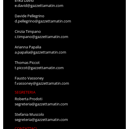
Erika David
e.david@gazzettamatin.com
Davide Pellegrino
d.pellegrino@gazzettamatin.com
Cinzia Timpano
c.timpano@gazzettamatin.com
Arianna Papalia
a.papalia@gazzettamatin.com
Thomas Piccot
t.piccot@gazzettamatin.com
Fausto Vassoney
f.vassoney@gazzettamatin.com
SEGRETERIA
Roberta Prodoti
segreteria@gazzettamatin.com
Stefania Muscolo
segreteria@gazzettamatin.com
CONTATTACI