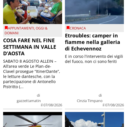
APPUNTAMENTI
,
OGGI &
CRONACA
DOMANI
Etroubles: camper in
COSA FARE NEL FINE
fiamme nella galleria
SETTIMANA IN VALLE
di Echevennoz
D’AOSTA
E in corso l'intervento dei vigili
SABATO 8 AGOSTO ALLEIN –
del fuoco, non ci sono feriti
All’area verde Le Plan-de-
Clavel prosegue “ItinerDante”,
le letture dantesche, con la
partecipazione di Antonello
Pistritto (...
di
di
gazzettamatin
Cinzia Timpano
il 07/08/2026
il 07/08/2026