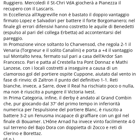
Ruggiero. Mercoledì il St-Chri VdA giocherà a Pianezza il
recupero con il Lascaris.
In Eccellenza all’Aygreville non è bastato il doppio vantaggio
firmato Lopez e Salvadori per battere il forte Borgomanero; nel
finale gli errori difensivi hanno costretto le aquile di Benedetti
(espulso al pari del collega Erbetta) ad accontentarsi del
pareggio.
In Promozione vince soltanto lo Charvensod, che regola 2-1 il
Venaria (Torgneur e il solito Canalini) e porta a +4 il vantaggio
sul Montalto Ivrea, fermato sul pari a casa dell’Ardor San
Francesco. Pari e patta al Crestella tra Pont Donnaz e Mathi
Lanzese, con i locali costretti a inseguire a causa di un
clamoroso gol del portiere ospite Cuppone, aiutato dal vento in
fase di rinvio; di Zaltron il punto del definitivo 1-1. Reti
bianche, invece, a Sarre, dove il Real ha rischiato poco o nulla,
ma non è riuscito a pungere il Victoria Ivest.
In Prima Categoria, infine, il derby è andato al Grand Combin
che, pur giocando dal 37′ del primo tempo in inferiorità
numerica per l’espulsione del portiere Blanc, è riuscito a
battere 3-2 un Fenusma incapace di graffiare con un gol nel
finale di Bouamer. L’Hône Arnad ha invece vinto facilmente 4-0
sul terreno del Bajo Dora con doppietta di Zocco e reti di
Clerino e Borettaz.
(d.p.)