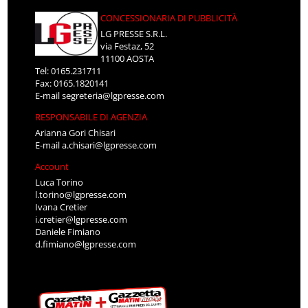
CONCESSIONARIA DI PUBBLICITÀ
LG PRESSE S.R.L.
via Festaz, 52
11100 AOSTA
Tel: 0165.231711
Fax: 0165.1820141
E-mail
segreteria@lgpresse.com
RESPONSABILE DI AGENZIA
Arianna Gori Chisari
E-mail
a.chisari@lgpresse.com
Account
Luca Torino
l.torino@lgpresse.com
Ivana Cretier
i.cretier@lgpresse.com
Daniele Fimiano
d.fimiano@lgpresse.com