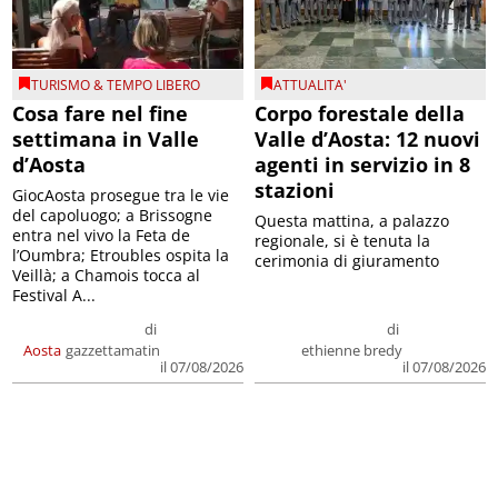
TURISMO & TEMPO LIBERO
ATTUALITA'
Cosa fare nel fine
Corpo forestale della
settimana in Valle
Valle d’Aosta: 12 nuovi
d’Aosta
agenti in servizio in 8
stazioni
GiocAosta prosegue tra le vie
del capoluogo; a Brissogne
Questa mattina, a palazzo
entra nel vivo la Feta de
regionale, si è tenuta la
l’Oumbra; Etroubles ospita la
cerimonia di giuramento
Veillà; a Chamois tocca al
Festival A...
di
di
Aosta
gazzettamatin
ethienne bredy
il 07/08/2026
il 07/08/2026