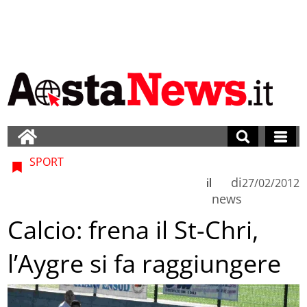
SPORT
di
il
27/02/2012
news
Calcio: frena il St-Chri,
l’Aygre si fa raggiungere