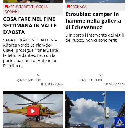
APPUNTAMENTI
,
OGGI &
CRONACA
DOMANI
Etroubles: camper in
COSA FARE NEL FINE
fiamme nella galleria
SETTIMANA IN VALLE
di Echevennoz
D’AOSTA
E in corso l'intervento dei vigili
SABATO 8 AGOSTO ALLEIN –
del fuoco, non ci sono feriti
All’area verde Le Plan-de-
Clavel prosegue “ItinerDante”,
le letture dantesche, con la
partecipazione di Antonello
Pistritto (...
di
di
gazzettamatin
Cinzia Timpano
il 07/08/2026
il 07/08/2026