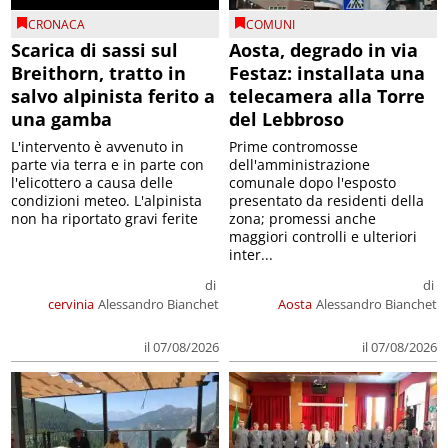
CRONACA
COMUNI
Scarica di sassi sul
Aosta, degrado in via
Breithorn, tratto in
Festaz: installata una
salvo alpinista ferito a
telecamera alla Torre
una gamba
del Lebbroso
L'intervento è avvenuto in
Prime contromosse
parte via terra e in parte con
dell'amministrazione
l'elicottero a causa delle
comunale dopo l'esposto
condizioni meteo. L'alpinista
presentato da residenti della
non ha riportato gravi ferite
zona; promessi anche
maggiori controlli e ulteriori
inter...
di
di
cervinia
Alessandro Bianchet
Aosta
Alessandro Bianchet
il 07/08/2026
il 07/08/2026