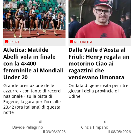
SPORT
ATTUALITA'
Atletica: Matilde
Dalle Valle d’Aosta al
Abelli vola in finale
Friuli: Henry regala un
con la 4×400
motorino Ciao ai
femminile ai Mondiali
ragazzini che
Under 20
vendevano limonata
Grande prestazione delle
Ondata di generosità per i tre
azzurre - con tanto di record
giovani della provincia di
nazionale - sulla pista di
Udine
Eugene, la gara per l'oro alle
23.42 (ora italiana) di questa
notte
di
di
Davide Pellegrino
Cinzia Timpano
il 09/08/2026
il 08/08/2026