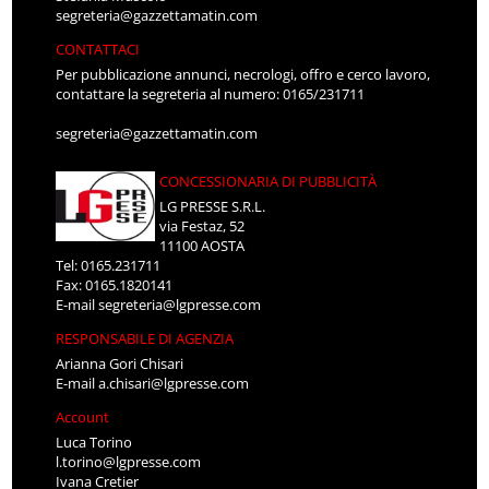
segreteria@gazzettamatin.com
CONTATTACI
Per pubblicazione annunci, necrologi, offro e cerco lavoro,
contattare la segreteria al numero: 0165/231711
segreteria@gazzettamatin.com
CONCESSIONARIA DI PUBBLICITÀ
LG PRESSE S.R.L.
via Festaz, 52
11100 AOSTA
Tel: 0165.231711
Fax: 0165.1820141
E-mail
segreteria@lgpresse.com
RESPONSABILE DI AGENZIA
Arianna Gori Chisari
E-mail
a.chisari@lgpresse.com
Account
Luca Torino
l.torino@lgpresse.com
Ivana Cretier