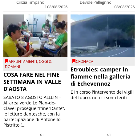
Cinzia Timpano
Davide Pellegrino
il 08/08/2026
il 08/08/2026
APPUNTAMENTI
,
OGGI &
CRONACA
DOMANI
Etroubles: camper in
COSA FARE NEL FINE
fiamme nella galleria
SETTIMANA IN VALLE
di Echevennoz
D’AOSTA
E in corso l'intervento dei vigili
SABATO 8 AGOSTO ALLEIN –
del fuoco, non ci sono feriti
All’area verde Le Plan-de-
Clavel prosegue “ItinerDante”,
le letture dantesche, con la
partecipazione di Antonello
Pistritto (...
di
di