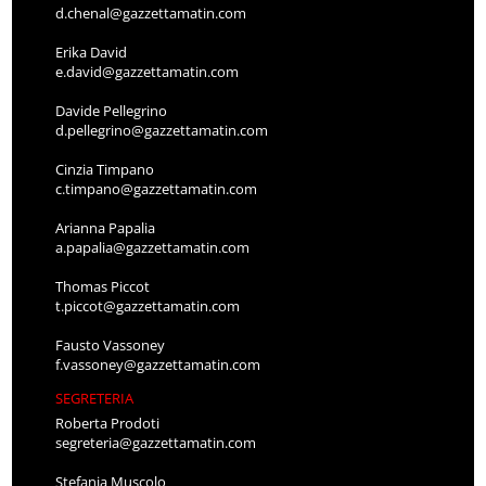
d.chenal@gazzettamatin.com
Erika David
e.david@gazzettamatin.com
Davide Pellegrino
d.pellegrino@gazzettamatin.com
Cinzia Timpano
c.timpano@gazzettamatin.com
Arianna Papalia
a.papalia@gazzettamatin.com
Thomas Piccot
t.piccot@gazzettamatin.com
Fausto Vassoney
f.vassoney@gazzettamatin.com
SEGRETERIA
Roberta Prodoti
segreteria@gazzettamatin.com
Stefania Muscolo