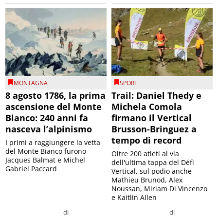
MONTAGNA
SPORT
8 agosto 1786, la prima
Trail: Daniel Thedy e
ascensione del Monte
Michela Comola
Bianco: 240 anni fa
firmano il Vertical
nasceva l’alpinismo
Brusson-Bringuez a
tempo di record
I primi a raggiungere la vetta
del Monte Bianco furono
Oltre 200 atleti al via
Jacques Balmat e Michel
dell'ultima tappa del Défì
Gabriel Paccard
Vertical, sul podio anche
Mathieu Brunod, Alex
Noussan, Miriam Di Vincenzo
e Kaitlin Allen
di
di