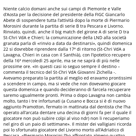
Niente calcio domani anche sui campi di Piemonte e Valle
d’Aosta per la decisione del presidente della FIGC Giancarlo
Abete di sospendere tutta l’attività dopo la morte di Piermario
Morosini durante la partita di serie B tra Pescara e Livorno.
Rinviato, quindi, anche il big match del girone A di serie D tra
St-Chri VdA e Chieri; la comunicazione della LND alla società
granata parla di «rinvio a data da destinarsi», quindi domenica
22 si dovrebbe riprendere dalla 17ª di ritorno (St-Chri VdA a
Lavagna, Chieri in casa con il Santhià), con l’ipotetico recupero
della 16ª mercoledì 25 aprile, ma se ne saprà di più nelle
prossime ore. «In questi casi io seguo sempre il destino –
commenta il tecnico del St-Chri VdA Giovanni Zichella -.
Avevamo preparato la partita al meglio ed eravamo prontissimi
a scendere in campo, ma si vede che non dovevamo giocare
questa domenica e quando decideranno di farcela recuperare
saremo ugualmente pronti. Prima o dopo Lavagna non cambia
molto, tanto i tre infortunati (a Cusano e Bocca si è di nuovo
aggiunto Pramotton, fermato in mattinata dal dentista che l’ha
operato all’arcata dentare una decina di giorni fa per il quale il
giocatore non può subire colpi al viso ndr) non li recuperiamo
nel giro di un paio di settimane». Il mister dei valligiani ricorda
poi lo sfortunato giocatore del Livorno morto all’Adriatico di
Pescara. «Piermario Morosini l’ho affrontato almeno quattro