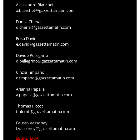
Alessandro Bianchet
a.bianchet@gazzettamatin.com
Danila Chenal
d.chenal@gazzettamatin.com
Erika David
e.david@gazzettamatin.com
Davide Pellegrino
d.pellegrino@gazzettamatin.com
Cinzia Timpano
c.timpano@gazzettamatin.com
Arianna Papalia
a.papalia@gazzettamatin.com
Thomas Piccot
t.piccot@gazzettamatin.com
Fausto Vassoney
f.vassoney@gazzettamatin.com
SEGRETERIA