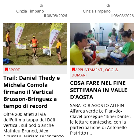
di
di
Cinzia Timpano
Cinzia Timpano
il 08/08/2026
il 08/08/2026
SPORT
APPUNTAMENTI
,
OGGI &
DOMANI
Trail: Daniel Thedy e
COSA FARE NEL FINE
Michela Comola
SETTIMANA IN VALLE
firmano il Vertical
D’AOSTA
Brusson-Bringuez a
tempo di record
SABATO 8 AGOSTO ALLEIN –
All’area verde Le Plan-de-
Oltre 200 atleti al via
Clavel prosegue “ItinerDante”,
dell'ultima tappa del Défì
le letture dantesche, con la
Vertical, sul podio anche
partecipazione di Antonello
Mathieu Brunod, Alex
Pistritto (...
Noussan, Miriam Di Vincenzo