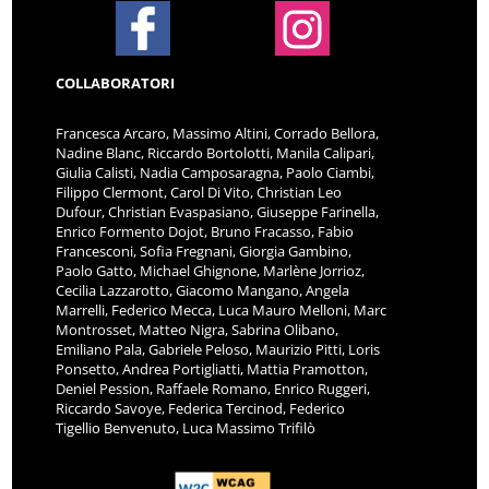
COLLABORATORI
Francesca Arcaro, Massimo Altini, Corrado Bellora,
Nadine Blanc, Riccardo Bortolotti, Manila Calipari,
Giulia Calisti, Nadia Camposaragna, Paolo Ciambi,
Filippo Clermont, Carol Di Vito, Christian Leo
Dufour, Christian Evaspasiano, Giuseppe Farinella,
Enrico Formento Dojot, Bruno Fracasso, Fabio
Francesconi, Sofia Fregnani, Giorgia Gambino,
Paolo Gatto, Michael Ghignone, Marlène Jorrioz,
Cecilia Lazzarotto, Giacomo Mangano, Angela
Marrelli, Federico Mecca, Luca Mauro Melloni, Marc
Montrosset, Matteo Nigra, Sabrina Olibano,
Emiliano Pala, Gabriele Peloso, Maurizio Pitti, Loris
Ponsetto, Andrea Portigliatti, Mattia Pramotton,
Deniel Pession, Raffaele Romano, Enrico Ruggeri,
Riccardo Savoye, Federica Tercinod, Federico
Tigellio Benvenuto, Luca Massimo Trifilò