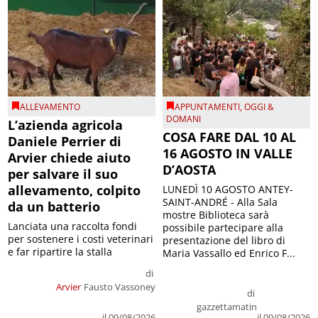
ALLEVAMENTO
APPUNTAMENTI
,
OGGI &
DOMANI
L’azienda agricola
COSA FARE DAL 10 AL
Daniele Perrier di
16 AGOSTO IN VALLE
Arvier chiede aiuto
D’AOSTA
per salvare il suo
allevamento, colpito
LUNEDÌ 10 AGOSTO ANTEY-
SAINT-ANDRÉ - Alla Sala
da un batterio
mostre Biblioteca sarà
Lanciata una raccolta fondi
possibile partecipare alla
per sostenere i costi veterinari
presentazione del libro di
e far ripartire la stalla
Maria Vassallo ed Enrico F...
di
Arvier
Fausto Vassoney
di
gazzettamatin
il 09/08/2026
il 09/08/2026