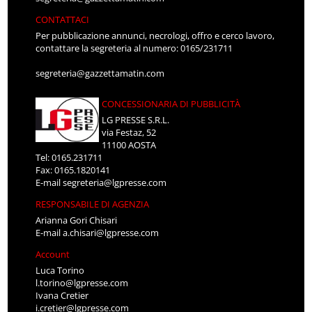
CONTATTACI
Per pubblicazione annunci, necrologi, offro e cerco lavoro,
contattare la segreteria al numero: 0165/231711
segreteria@gazzettamatin.com
CONCESSIONARIA DI PUBBLICITÀ
LG PRESSE S.R.L.
via Festaz, 52
11100 AOSTA
Tel: 0165.231711
Fax: 0165.1820141
E-mail
segreteria@lgpresse.com
RESPONSABILE DI AGENZIA
Arianna Gori Chisari
E-mail
a.chisari@lgpresse.com
Account
Luca Torino
l.torino@lgpresse.com
Ivana Cretier
i.cretier@lgpresse.com