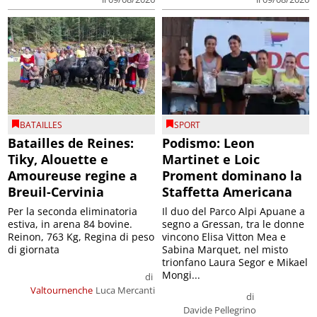
BATAILLES
SPORT
Batailles de Reines:
Podismo: Leon
Tiky, Alouette e
Martinet e Loic
Amoureuse regine a
Proment dominano la
Breuil-Cervinia
Staffetta Americana
Per la seconda eliminatoria
Il duo del Parco Alpi Apuane a
estiva, in arena 84 bovine.
segno a Gressan, tra le donne
Reinon, 763 Kg, Regina di peso
vincono Elisa Vitton Mea e
di giornata
Sabina Marquet, nel misto
trionfano Laura Segor e Mikael
Mongi...
di
Valtournenche
Luca Mercanti
di
Davide Pellegrino