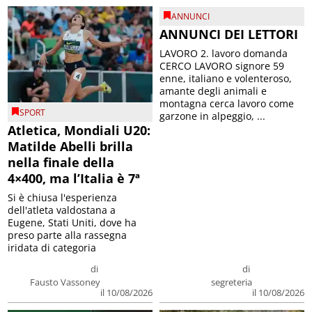
ANNUNCI
ANNUNCI DEI LETTORI
LAVORO 2. lavoro domanda
CERCO LAVORO signore 59
enne, italiano e volenteroso,
amante degli animali e
montagna cerca lavoro come
SPORT
garzone in alpeggio, ...
Atletica, Mondiali U20:
Matilde Abelli brilla
nella finale della
4×400, ma l’Italia è 7ª
Si è chiusa l'esperienza
dell'atleta valdostana a
Eugene, Stati Uniti, dove ha
preso parte alla rassegna
iridata di categoria
di
di
Fausto Vassoney
segreteria
il 10/08/2026
il 10/08/2026