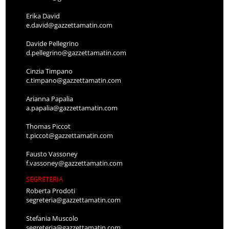
Erika David
e.david@gazzettamatin.com
Davide Pellegrino
d.pellegrino@gazzettamatin.com
Cinzia Timpano
c.timpano@gazzettamatin.com
Arianna Papalia
a.papalia@gazzettamatin.com
Thomas Piccot
t.piccot@gazzettamatin.com
Fausto Vassoney
f.vassoney@gazzettamatin.com
SEGRETERIA
Roberta Prodoti
segreteria@gazzettamatin.com
Stefania Muscolo
segreteria@gazzettamatin.com