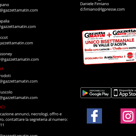
Daniele Fimiano
mpano
d.fimiano@lgpresse.com
o@gazzettamatin.com
apalia
@gazzettamatin.com
ccot
gazzettamatin.com
ssoney
y@gazzettamatin.com
IA
rodoti
a@gazzettamatin.com
Muscolo
a@gazzettamatin.com
ACI
cazione annunci, necrologi, offro e
ro, contattare la segreteria al numero:
711
a@gazzettamatin.com