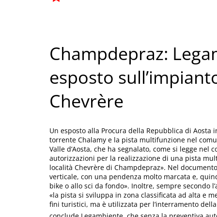
Champdepraz: Legam
esposto sull’impianto
Chevrère
Un esposto alla Procura della Repubblica di Aosta in
torrente Chalamy e la pista multifunzione nel com
Valle d’Aosta, che ha segnalato, come si legge nel co
autorizzazioni per la realizzazione di una pista mul
località Chevrère di Champdepraz». Nel documento, l
verticale, con una pendenza molto marcata e, quind
bike o allo sci da fondo». Inoltre, sempre secondo l
«la pista si sviluppa in zona classificata ad alta e me
fini turistici, ma è utilizzata per l’interramento della
conclude Legambiente  che senza la preventiva autor