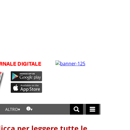
ALTRO
licca per leggere tutte le