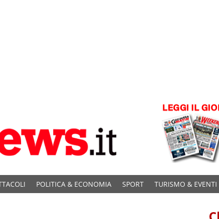
TTACOLI
POLITICA & ECONOMIA
SPORT
TURISMO & EVENTI
C