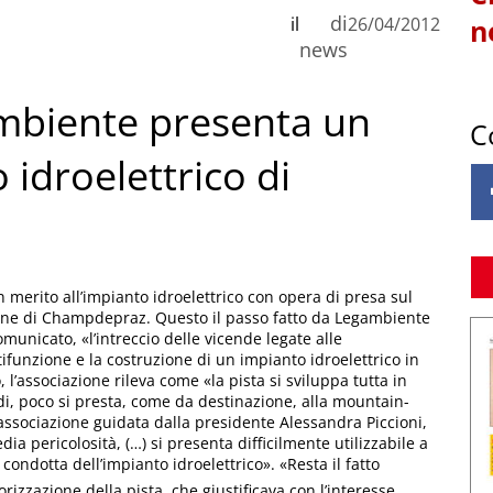
di
il
26/04/2012
n
news
biente presenta un
C
 idroelettrico di
 merito all’impianto idroelettrico con opera di presa sul
une di Champdepraz. Questo il passo fatto da Legambiente
municato, «l’intreccio delle vicende legate alle
tifunzione e la costruzione di un impianto idroelettrico in
’associazione rileva come «la pista si sviluppa tutta in
i, poco si presta, come da destinazione, alla mountain-
’associazione guidata dalla presidente Alessandra Piccioni,
dia pericolosità, (…) si presenta difficilmente utilizzabile a
 condotta dell’impianto idroelettrico». «Resta il fatto 
izzazione della pista, che giustificava con l’interesse