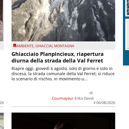
AMBIENTE
,
GHIACCIAI
,
MONTAGNA
Ghiacciaio Planpincieux, riapertura
diurna della strada della Val Ferret
Riapre oggi, giovedì 6 agosto, solo di giorno e solo in
discesa, la strada comunale della Val Ferret; si riduce
lo scenario di rischio, in movimento u...
di
Courmayeur
Erika David
026
il 06/08/2026