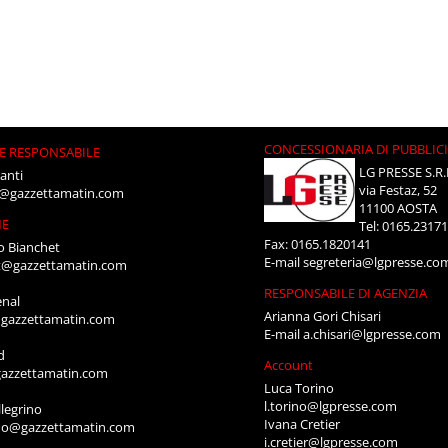
CONCESSIONARIA DI PUBBLIC
E RESPONSABILE
LG PRESSE S.R.
anti
via Festaz, 52
i@gazzettamatin.com
11100 AOSTA
NE
Tel: 0165.2317
Fax: 0165.1820141
o Bianchet
E-mail
segreteria@lgpresse.co
t@gazzettamatin.com
RESPONSABILE DI AGENZIA
enal
Arianna Gori Chisari
gazzettamatin.com
E-mail
a.chisari@lgpresse.com
d
Account
azzettamatin.com
Luca Torino
l.torino@lgpresse.com
legrino
Ivana Cretier
ino@gazzettamatin.com
i.cretier@lgpresse.com