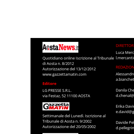
DIRETTOR
Luca Merc
l.mercant
Quotidiano online Iscrizione al Tribunale
di Aosta n. 8/2012
REDAZIO
Autorizzazione del 13/12/2012
Alessandr
www.gazzettamatin.com
a.bianche
Editore
Danila Ch
LG PRESSE S.R.L.
d.chenal@
via Festaz, 52 11100 AOSTA
Erika Davi
e.david@g
Settimanale del Lunedì. Iscrizione al
Tribunale di Aosta n. 9/2002
Davide Pel
Autorizzazione del 20/05/2002
d.pellegr