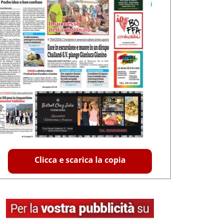
Clicca e scarica la copia