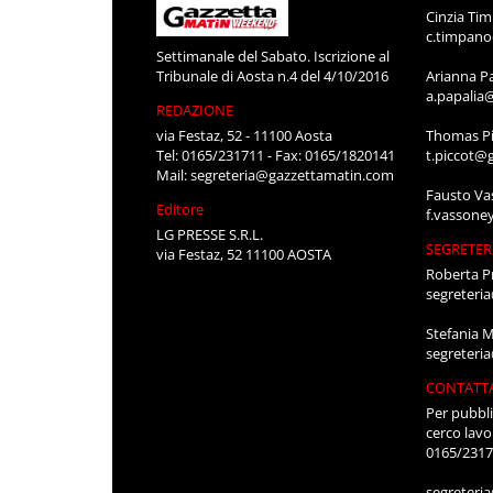
Cinzia Ti
c.timpan
Settimanale del Sabato. Iscrizione al
Tribunale di Aosta n.4 del 4/10/2016
Arianna P
a.papalia
REDAZIONE
via Festaz, 52 - 11100 Aosta
Thomas Pi
Tel: 0165/231711 - Fax: 0165/1820141
t.piccot@
Mail:
segreteria@gazzettamatin.com
Fausto Va
Editore
f.vassone
LG PRESSE S.R.L.
SEGRETER
via Festaz, 52 11100 AOSTA
Roberta P
segreteri
Stefania 
segreteri
CONTATT
Per pubbli
cerco lavo
0165/231
segreteri