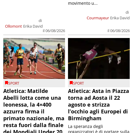
movimento u...
di
Courmayeur
Erika David
di
Ollomont
Erika David
il 06/08/2026
il 06/08/2026
SPORT
SPORT
Atletica: Matilde
Atletica: Asta in Piazza
Abelli lotta come una
torna ad Aosta il 22
leonessa, la 4×400
agosto e strizza
azzurra firma il
l’occhio agli Europei di
primato nazionale, ma
Birmingham
resta fuori dalla finale
La speranza degli
dei Mondiali Under 20
organizzatori è di portare sulla