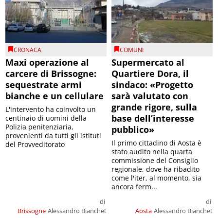
CRONACA
COMUNI
Maxi operazione al
Supermercato al
carcere di Brissogne:
Quartiere Dora, il
sequestrate armi
sindaco: «Progetto
bianche e un cellulare
sarà valutato con
grande rigore, sulla
L'intervento ha coinvolto un
base dell’interesse
centinaio di uomini della
Polizia penitenziaria,
pubblico»
provenienti da tutti gli istituti
Il primo cittadino di Aosta è
del Provveditorato
stato audito nella quarta
commissione del Consiglio
regionale, dove ha ribadito
come l'iter, al momento, sia
ancora ferm...
di
di
Brissogne
Alessandro Bianchet
Aosta
Alessandro Bianchet