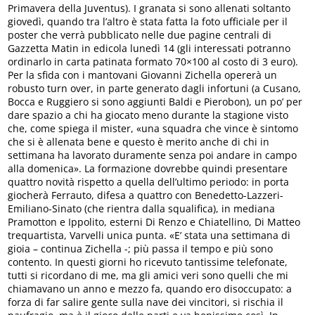
Primavera della Juventus). I granata si sono allenati soltanto
giovedì, quando tra l’altro è stata fatta la foto ufficiale per il
poster che verrà pubblicato nelle due pagine centrali di
Gazzetta Matin in edicola lunedì 14 (gli interessati potranno
ordinarlo in carta patinata formato 70×100 al costo di 3 euro).
Per la sfida con i mantovani Giovanni Zichella opererà un
robusto turn over, in parte generato dagli infortuni (a Cusano,
Bocca e Ruggiero si sono aggiunti Baldi e Pierobon), un po’ per
dare spazio a chi ha giocato meno durante la stagione visto
che, come spiega il mister, «una squadra che vince è sintomo
che si è allenata bene e questo è merito anche di chi in
settimana ha lavorato duramente senza poi andare in campo
alla domenica». La formazione dovrebbe quindi presentare
quattro novità rispetto a quella dell’ultimo periodo: in porta
giocherà Ferrauto, difesa a quattro con Benedetto-Lazzeri-
Emiliano-Sinato (che rientra dalla squalifica), in mediana
Pramotton e Ippolito, esterni Di Renzo e Chiatellino, Di Matteo
trequartista, Varvelli unica punta. «E’ stata una settimana di
gioia – continua Zichella -; più passa il tempo e più sono
contento. In questi giorni ho ricevuto tantissime telefonate,
tutti si ricordano di me, ma gli amici veri sono quelli che mi
chiamavano un anno e mezzo fa, quando ero disoccupato: a
forza di far salire gente sulla nave dei vincitori, si rischia il