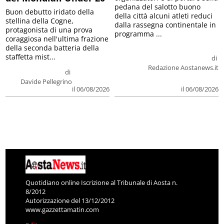
pedana del salotto buono
Buon debutto iridato della
della città alcuni atleti reduci
stellina della Cogne,
dalla rassegna continentale in
protagonista di una prova
programma ...
coraggiosa nell'ultima frazione
della seconda batteria della
staffetta mist...
di
Redazione Aostanews.it
di
Davide Pellegrino
il 06/08/2026
il 06/08/2026
Quotidiano online Iscrizione al Tribunale di Aosta n.
8/2012
Autorizzazione del 13/12/2012
www.gazzettamatin.com