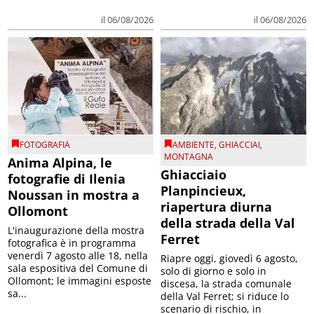
il 06/08/2026
il 06/08/2026
FOTOGRAFIA
AMBIENTE
,
GHIACCIAI
,
MONTAGNA
Anima Alpina, le
Ghiacciaio
fotografie di Ilenia
Planpincieux,
Noussan in mostra a
riapertura diurna
Ollomont
della strada della Val
L'inaugurazione della mostra
Ferret
fotografica è in programma
venerdì 7 agosto alle 18, nella
Riapre oggi, giovedì 6 agosto,
sala espositiva del Comune di
solo di giorno e solo in
Ollomont; le immagini esposte
discesa, la strada comunale
sa...
della Val Ferret; si riduce lo
scenario di rischio, in