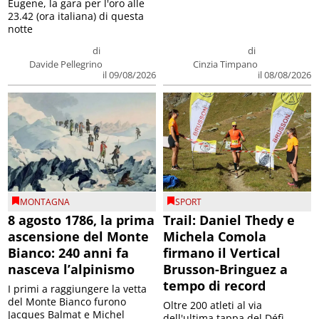
Eugene, la gara per l'oro alle
23.42 (ora italiana) di questa
notte
di
di
Davide Pellegrino
Cinzia Timpano
il 09/08/2026
il 08/08/2026
MONTAGNA
SPORT
8 agosto 1786, la prima
Trail: Daniel Thedy e
ascensione del Monte
Michela Comola
Bianco: 240 anni fa
firmano il Vertical
nasceva l’alpinismo
Brusson-Bringuez a
tempo di record
I primi a raggiungere la vetta
del Monte Bianco furono
Oltre 200 atleti al via
Jacques Balmat e Michel
dell'ultima tappa del Défì