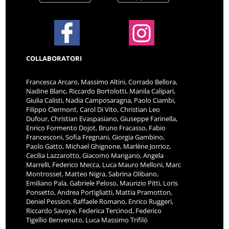
COLLABORATORI
Francesca Arcaro, Massimo Altini, Corrado Bellora,
Nadine Blanc, Riccardo Bortolotti, Manila Calipari,
Giulia Calisti, Nadia Camposaragna, Paolo Ciambi,
Filippo Clermont, Carol Di Vito, Christian Leo
Dufour, Christian Evaspasiano, Giuseppe Farinella,
Enrico Formento Dojot, Bruno Fracasso, Fabio
Francesconi, Sofia Fregnani, Giorgia Gambino,
Paolo Gatto, Michael Ghignone, Marlène Jorrioz,
Cecilia Lazzarotto, Giacomo Mangano, Angela
Marrelli, Federico Mecca, Luca Mauro Melloni, Marc
Montrosset, Matteo Nigra, Sabrina Olibano,
Emiliano Pala, Gabriele Peloso, Maurizio Pitti, Loris
Ponsetto, Andrea Portigliatti, Mattia Pramotton,
Deniel Pession, Raffaele Romano, Enrico Ruggeri,
Riccardo Savoye, Federica Tercinod, Federico
Tigellio Benvenuto, Luca Massimo Trifilò