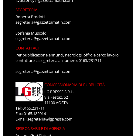
f.vassoney@gazzettamatin.com
SEGRETERIA
Roberta Prodoti
segreteria@gazzettamatin.com
Stefania Muscolo
segreteria@gazzettamatin.com
CONTATTACI
Per pubblicazione annunci, necrologi, offro e cerco lavoro,
contattare la segreteria al numero: 0165/231711
segreteria@gazzettamatin.com
CONCESSIONARIA DI PUBBLICITÀ
LG PRESSE S.R.L.
via Festaz, 52
11100 AOSTA
Tel: 0165.231711
Fax: 0165.1820141
E-mail
segreteria@lgpresse.com
RESPONSABILE DI AGENZIA
Arianna Gori Chisari