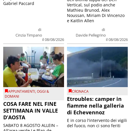
Gabriel Paccard
Vertical, sul podio anche
Mathieu Brunod, Alex
Noussan, Miriam Di Vincenzo
e Kaitlin Allen
di
di
Cinzia Timpano
Davide Pellegrino
il 08/08/2026
il 08/08/2026
APPUNTAMENTI
,
OGGI &
CRONACA
DOMANI
Etroubles: camper in
COSA FARE NEL FINE
fiamme nella galleria
SETTIMANA IN VALLE
di Echevennoz
D’AOSTA
E in corso l'intervento dei vigili
SABATO 8 AGOSTO ALLEIN –
del fuoco, non ci sono feriti
All’area verde Le Plan-de-