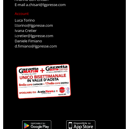
E-mail
a.chisari@lgpresse.com
Account
Luca Torino
l.torino@lgpresse.com
Ivana Cretier
i.cretier@lgpresse.com
Daniele Fimiano
d.fimiano@lgpresse.com