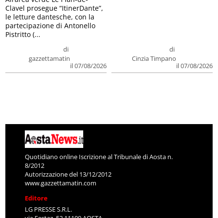
Clavel prosegue “ItinerDante”,
le letture dantesche, con la
partecipazione di Antonello
Pistritto (...
di
di
gazzettamatin
Cinzia Timpano
il 07/08/2026
il 07/08/2026
Quotidiano online Iscrizione al Tribunale di Aosta n.
8/2012
Autorizzazione del 13/12/2012
www.gazzettamatin.com
Editore
LG PRESSE S.R.L.