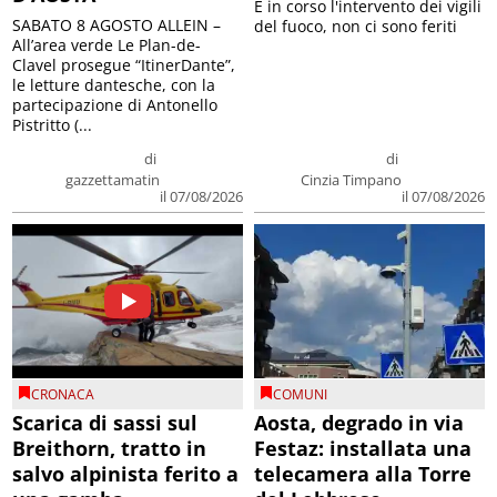
E in corso l'intervento dei vigili
SABATO 8 AGOSTO ALLEIN –
del fuoco, non ci sono feriti
All’area verde Le Plan-de-
Clavel prosegue “ItinerDante”,
le letture dantesche, con la
partecipazione di Antonello
Pistritto (...
di
di
gazzettamatin
Cinzia Timpano
il 07/08/2026
il 07/08/2026
CRONACA
COMUNI
Scarica di sassi sul
Aosta, degrado in via
Breithorn, tratto in
Festaz: installata una
salvo alpinista ferito a
telecamera alla Torre