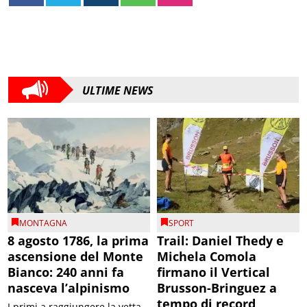
ULTIME NEWS
MONTAGNA
SPORT
8 agosto 1786, la prima
Trail: Daniel Thedy e
ascensione del Monte
Michela Comola
Bianco: 240 anni fa
firmano il Vertical
nasceva l’alpinismo
Brusson-Bringuez a
tempo di record
I primi a raggiungere la vetta