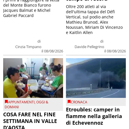
del Monte Bianco furono
Oltre 200 atleti al via
Jacques Balmat e Michel
dell'ultima tappa del Défì
Gabriel Paccard
Vertical, sul podio anche
Mathieu Brunod, Alex
Noussan, Miriam Di Vincenzo
e Kaitlin Allen
di
di
Cinzia Timpano
Davide Pellegrino
il 08/08/2026
il 08/08/2026
APPUNTAMENTI
,
OGGI &
CRONACA
DOMANI
Etroubles: camper in
COSA FARE NEL FINE
fiamme nella galleria
SETTIMANA IN VALLE
di Echevennoz
D’AOSTA