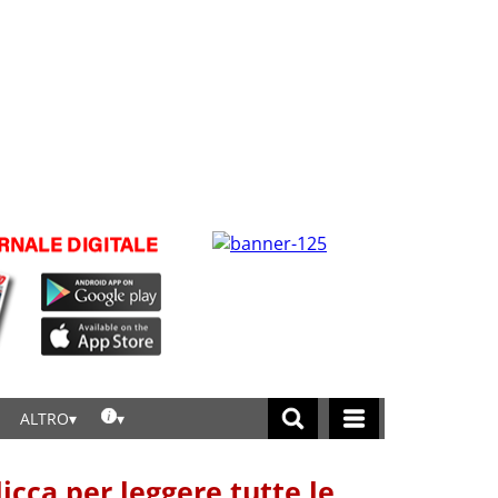
ALTRO
licca per leggere tutte le