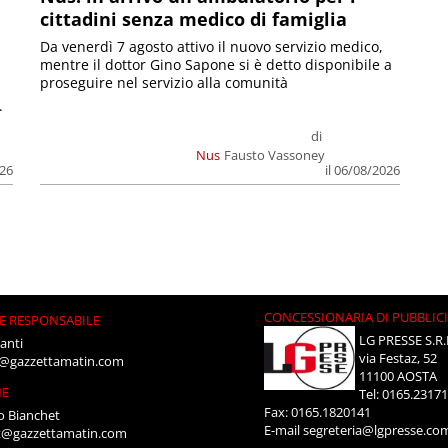
cittadini senza medico di famiglia
Da venerdì 7 agosto attivo il nuovo servizio medico,
mentre il dottor Gino Sapone si è detto disponibile a
proseguire nel servizio alla comunità
.
di
Nus
Fausto Vassoney
026
il 06/08/2026
CONCESSIONARIA DI PUBBLIC
E RESPONSABILE
LG PRESSE S.R.
anti
via Festaz, 52
i@gazzettamatin.com
11100 AOSTA
NE
Tel: 0165.2317
Fax: 0165.1820141
o Bianchet
E-mail
segreteria@lgpresse.co
t@gazzettamatin.com