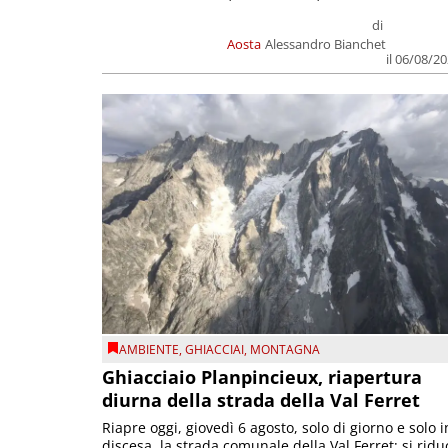
di
Aosta
Alessandro Bianchet
il 06/08/2
AMBIENTE
,
GHIACCIAI
,
MONTAGNA
Ghiacciaio Planpincieux, riapertura
diurna della strada della Val Ferret
Riapre oggi, giovedì 6 agosto, solo di giorno e solo i
discesa, la strada comunale della Val Ferret; si ridu