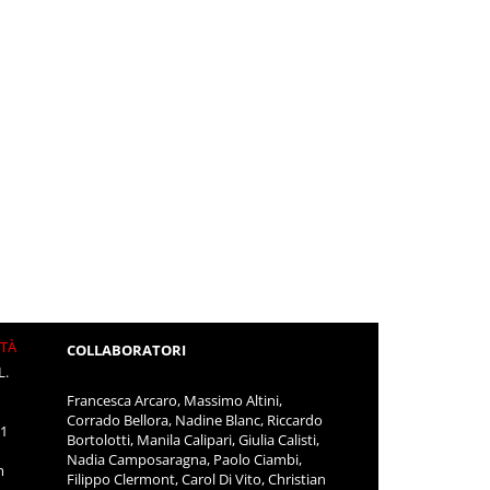
ITÀ
COLLABORATORI
L.
Francesca Arcaro, Massimo Altini,
Corrado Bellora, Nadine Blanc, Riccardo
11
Bortolotti, Manila Calipari, Giulia Calisti,
Nadia Camposaragna, Paolo Ciambi,
m
Filippo Clermont, Carol Di Vito, Christian