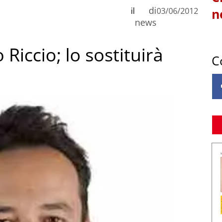
di
il
03/06/2012
n
news
 Riccio; lo sostituirà
C