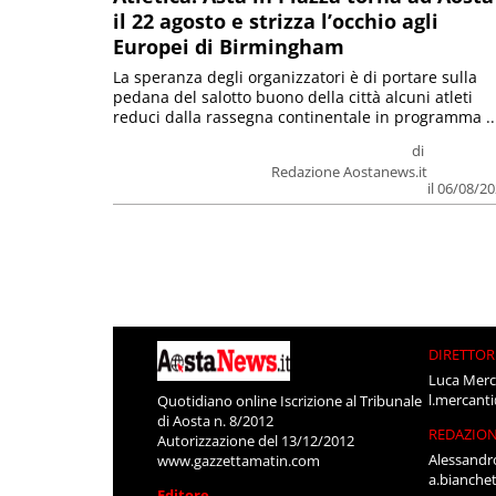
il 22 agosto e strizza l’occhio agli
Europei di Birmingham
La speranza degli organizzatori è di portare sulla
pedana del salotto buono della città alcuni atleti
reduci dalla rassegna continentale in programma ..
di
Redazione Aostanews.it
il 06/08/2
DIRETTOR
Luca Merc
l.mercant
Quotidiano online Iscrizione al Tribunale
di Aosta n. 8/2012
REDAZIO
Autorizzazione del 13/12/2012
Alessandr
www.gazzettamatin.com
a.bianche
Editore