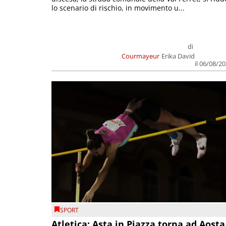
lo scenario di rischio, in movimento u...
di
Courmayeur
Erika David
il 06/08/2
SPORT
Atletica: Asta in Piazza torna ad Aosta