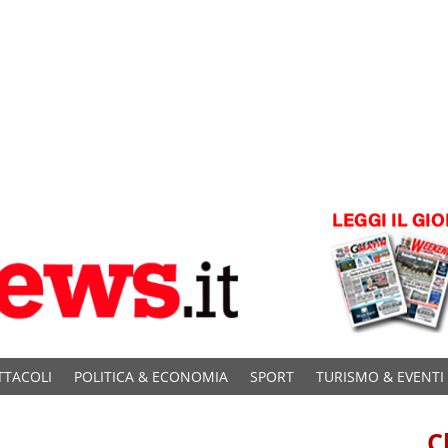
TTACOLI
POLITICA & ECONOMIA
SPORT
TURISMO & EVENTI
C