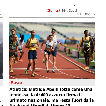
di
Ollomont
Erika David
026
il 06/08/2026
SPORT
Atletica: Matilde Abelli lotta come una
leonessa, la 4×400 azzurra firma il
primato nazionale, ma resta fuori dalla
n
finale dei Mondiali Under 20
ce