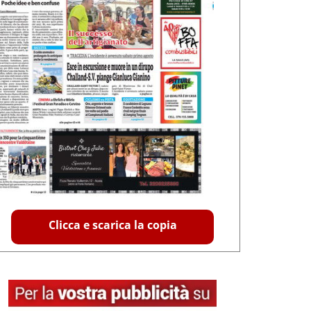
Clicca e scarica la copia