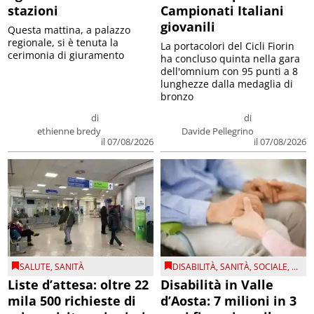
stazioni
Campionati Italiani
giovanili
Questa mattina, a palazzo
regionale, si è tenuta la
La portacolori del Cicli Fiorin
cerimonia di giuramento
ha concluso quinta nella gara
dell'omnium con 95 punti a 8
lunghezze dalla medaglia di
bronzo
di
di
ethienne bredy
Davide Pellegrino
il 07/08/2026
il 07/08/2026
SALUTE
,
SANITÀ
DISABILITÀ
,
SANITÀ
,
SOCIALE
, ...
Liste d’attesa: oltre 22
Disabilità in Valle
mila 500 richieste di
d’Aosta: 7 milioni in 3