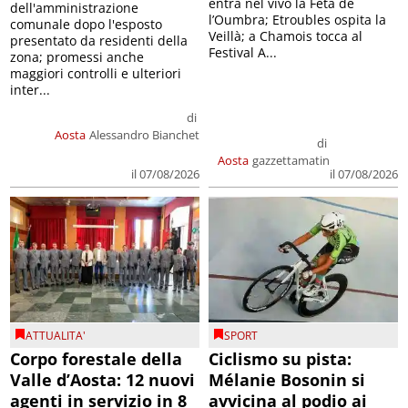
entra nel vivo la Feta de
dell'amministrazione
l’Oumbra; Etroubles ospita la
comunale dopo l'esposto
Veillà; a Chamois tocca al
presentato da residenti della
Festival A...
zona; promessi anche
maggiori controlli e ulteriori
inter...
di
Aosta
Alessandro Bianchet
di
Aosta
gazzettamatin
il 07/08/2026
il 07/08/2026
ATTUALITA'
SPORT
Corpo forestale della
Ciclismo su pista:
Valle d’Aosta: 12 nuovi
Mélanie Bosonin si
agenti in servizio in 8
avvicina al podio ai