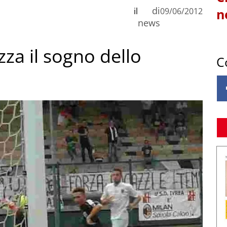
di
il
09/06/2012
n
news
za il sogno dello
C