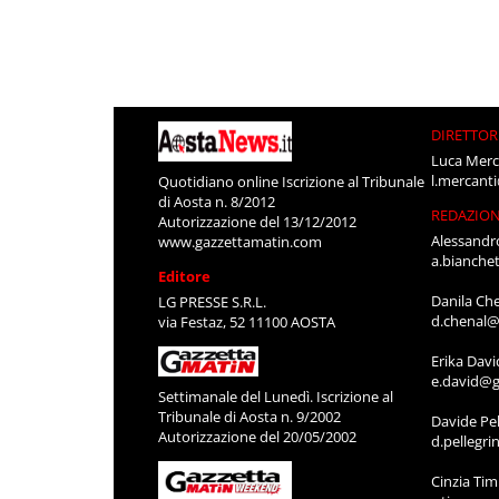
DIRETTOR
Luca Merc
l.mercant
Quotidiano online Iscrizione al Tribunale
di Aosta n. 8/2012
REDAZIO
Autorizzazione del 13/12/2012
Alessandr
www.gazzettamatin.com
a.bianche
Editore
Danila Ch
LG PRESSE S.R.L.
d.chenal@
via Festaz, 52 11100 AOSTA
Erika Davi
e.david@g
Settimanale del Lunedì. Iscrizione al
Tribunale di Aosta n. 9/2002
Davide Pel
Autorizzazione del 20/05/2002
d.pellegr
Cinzia Ti