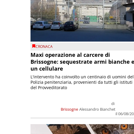
CRONACA
Maxi operazione al carcere di
Brissogne: sequestrate armi bianche 
un cellulare
L'intervento ha coinvolto un centinaio di uomini del
Polizia penitenziaria, provenienti da tutti gli istituti
del Provveditorato
di
Brissogne
Alessandro Bianchet
il 06/08/2