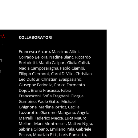
ITÀ
COLLABORATORI
L.
Francesca Arcaro, Massimo Altini,
Corrado Bellora, Nadine Blanc, Riccardo
11
Bortolotti, Manila Calipari, Giulia Calisti,
Nadia Camposaragna, Paolo Ciambi,
m
Filippo Clermont, Carol Di Vito, Christian
Leo Dufour, Christian Evaspasiano,
Giuseppe Farinella, Enrico Formento
Dojot, Bruno Fracasso, Fabio
Francesconi, Sofia Fregnani, Giorgia
Gambino, Paolo Gatto, Michael
Ghignone, Marlène Jorrioz, Cecilia
Lazzarotto, Giacomo Mangano, Angela
Marrelli, Federico Mecca, Luca Mauro
Melloni, Marc Montrosset, Matteo Nigra,
Sabrina Olibano, Emiliano Pala, Gabriele
Peloso, Maurizio Pitti, Loris Ponsetto,