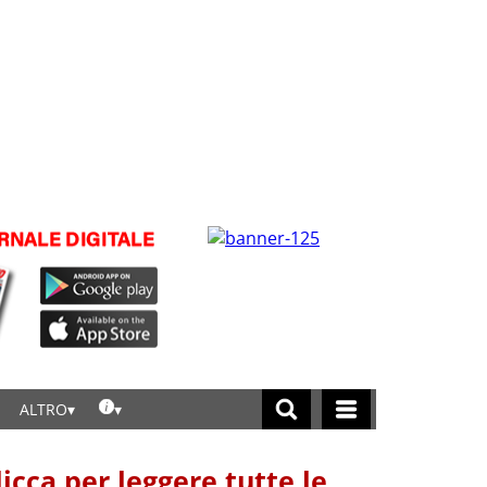
ALTRO
licca per leggere tutte le