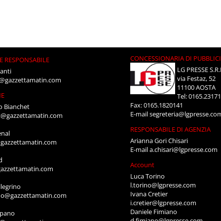
CONCESSIONARIA DI PUBBLIC
E RESPONSABILE
LG PRESSE S.R.
anti
via Festaz, 52
i@gazzettamatin.com
11100 AOSTA
NE
Tel: 0165.2317
Fax: 0165.1820141
o Bianchet
E-mail
segreteria@lgpresse.co
t@gazzettamatin.com
RESPONSABILE DI AGENZIA
enal
Arianna Gori Chisari
gazzettamatin.com
E-mail
a.chisari@lgpresse.com
d
Account
azzettamatin.com
Luca Torino
l.torino@lgpresse.com
legrino
Ivana Cretier
ino@gazzettamatin.com
i.cretier@lgpresse.com
Daniele Fimiano
mpano
d.fimiano@lgpresse.com