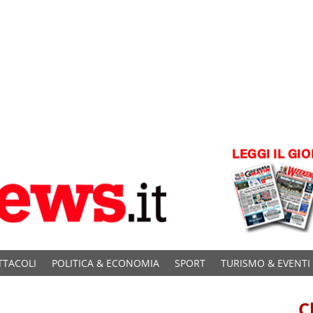
TTACOLI
POLITICA & ECONOMIA
SPORT
TURISMO & EVENTI
C