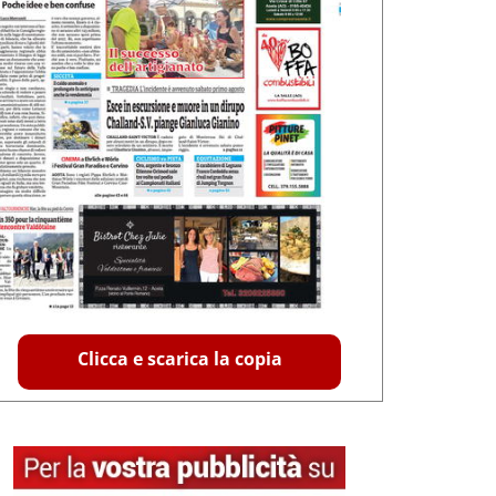
Clicca e scarica la copia