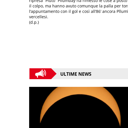
ripresa “Pluto” Pllumbay ha rimesso le cose a post
il colpo, ma hanno avuto comunque la palla per tor
l’appuntamento con il gol e così all’86’ ancora Pllumb
vercellesi.
(d.p.)
ULTIME NEWS