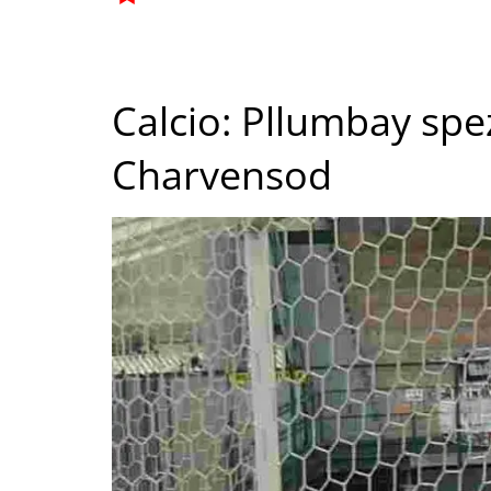
Calcio: Pllumbay spez
Charvensod