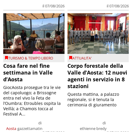
il 07/08/2026
il 07/08/2026
TURISMO & TEMPO LIBERO
ATTUALITA'
Cosa fare nel fine
Corpo forestale della
settimana in Valle
Valle d’Aosta: 12 nuovi
d’Aosta
agenti in servizio in 8
stazioni
GiocAosta prosegue tra le vie
del capoluogo; a Brissogne
Questa mattina, a palazzo
entra nel vivo la Feta de
regionale, si è tenuta la
l’Oumbra; Etroubles ospita la
cerimonia di giuramento
Veillà; a Chamois tocca al
Festival A...
di
di
Aosta
gazzettamatin
ethienne bredy