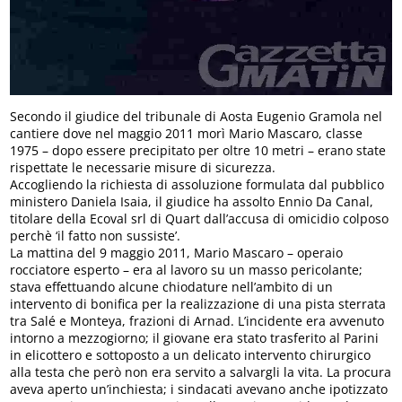
Secondo il giudice del tribunale di Aosta Eugenio Gramola nel
cantiere dove nel maggio 2011 morì Mario Mascaro, classe
1975 – dopo essere precipitato per oltre 10 metri – erano state
rispettate le necessarie misure di sicurezza.
Accogliendo la richiesta di assoluzione formulata dal pubblico
ministero Daniela Isaia, il giudice ha assolto Ennio Da Canal,
titolare della Ecoval srl di Quart dall’accusa di omicidio colposo
perchè ‘il fatto non sussiste’.
La mattina del 9 maggio 2011, Mario Mascaro – operaio
rocciatore esperto – era al lavoro su un masso pericolante;
stava effettuando alcune chiodature nell’ambito di un
intervento di bonifica per la realizzazione di una pista sterrata
tra Salé e Monteya, frazioni di Arnad. L’incidente era avvenuto
intorno a mezzogiorno; il giovane era stato trasferito al Parini
in elicottero e sottoposto a un delicato intervento chirurgico
alla testa che però non era servito a salvargli la vita. La procura
aveva aperto un’inchiesta; i sindacati avevano anche ipotizzato