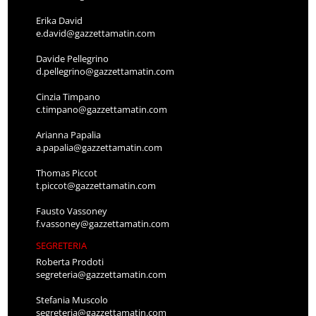
Erika David
e.david@gazzettamatin.com
Davide Pellegrino
d.pellegrino@gazzettamatin.com
Cinzia Timpano
c.timpano@gazzettamatin.com
Arianna Papalia
a.papalia@gazzettamatin.com
Thomas Piccot
t.piccot@gazzettamatin.com
Fausto Vassoney
f.vassoney@gazzettamatin.com
SEGRETERIA
Roberta Prodoti
segreteria@gazzettamatin.com
Stefania Muscolo
segreteria@gazzettamatin.com