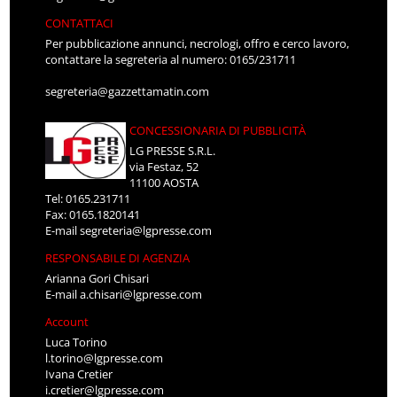
CONTATTACI
Per pubblicazione annunci, necrologi, offro e cerco lavoro,
contattare la segreteria al numero: 0165/231711
segreteria@gazzettamatin.com
CONCESSIONARIA DI PUBBLICITÀ
LG PRESSE S.R.L.
via Festaz, 52
11100 AOSTA
Tel: 0165.231711
Fax: 0165.1820141
E-mail
segreteria@lgpresse.com
RESPONSABILE DI AGENZIA
Arianna Gori Chisari
E-mail
a.chisari@lgpresse.com
Account
Luca Torino
l.torino@lgpresse.com
Ivana Cretier
i.cretier@lgpresse.com