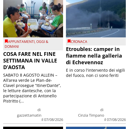
APPUNTAMENTI
,
OGGI &
CRONACA
DOMANI
Etroubles: camper in
COSA FARE NEL FINE
fiamme nella galleria
SETTIMANA IN VALLE
di Echevennoz
D’AOSTA
E in corso l'intervento dei vigili
SABATO 8 AGOSTO ALLEIN –
del fuoco, non ci sono feriti
All’area verde Le Plan-de-
Clavel prosegue “ItinerDante”,
le letture dantesche, con la
partecipazione di Antonello
Pistritto (...
di
di
gazzettamatin
Cinzia Timpano
il 07/08/2026
il 07/08/2026