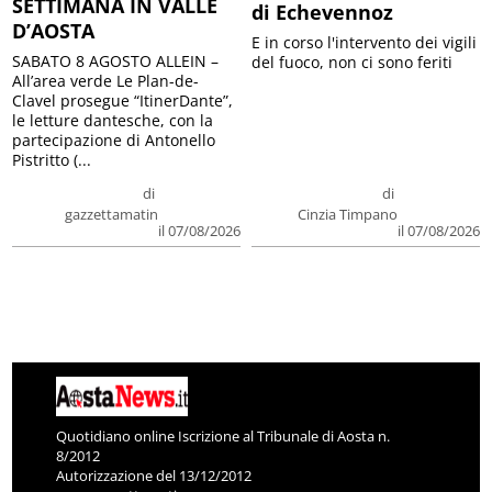
SETTIMANA IN VALLE
di Echevennoz
D’AOSTA
E in corso l'intervento dei vigili
SABATO 8 AGOSTO ALLEIN –
del fuoco, non ci sono feriti
All’area verde Le Plan-de-
Clavel prosegue “ItinerDante”,
le letture dantesche, con la
partecipazione di Antonello
Pistritto (...
di
di
gazzettamatin
Cinzia Timpano
il 07/08/2026
il 07/08/2026
Quotidiano online Iscrizione al Tribunale di Aosta n.
8/2012
Autorizzazione del 13/12/2012