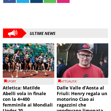
ULTIME NEWS
SPORT
ATTUALITA'
Atletica: Matilde
Dalle Valle d’Aosta al
Abelli vola in finale
Friuli: Henry regala un
con la 4×400
motorino Ciao ai
femminile ai Mondiali
ragazzini che
Under 20
vendevano limonata