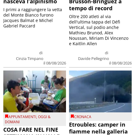
nasceva l’alpinismo
Brusson-Bringuez a
tempo di record
I primi a raggiungere la vetta
del Monte Bianco furono
Oltre 200 atleti al via
Jacques Balmat e Michel
dell'ultima tappa del Défì
Gabriel Paccard
Vertical, sul podio anche
Mathieu Brunod, Alex
Noussan, Miriam Di Vincenzo
e Kaitlin Allen
di
di
Cinzia Timpano
Davide Pellegrino
il 08/08/2026
il 08/08/2026
APPUNTAMENTI
,
OGGI &
CRONACA
DOMANI
Etroubles: camper in
COSA FARE NEL FINE
fiamme nella galleria