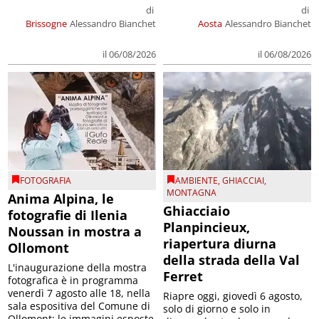
di
di
Brissogne
Alessandro Bianchet
Aosta
Alessandro Bianchet
il 06/08/2026
il 06/08/2026
FOTOGRAFIA
AMBIENTE
,
GHIACCIAI
,
MONTAGNA
Anima Alpina, le
Ghiacciaio
fotografie di Ilenia
Planpincieux,
Noussan in mostra a
riapertura diurna
Ollomont
della strada della Val
L'inaugurazione della mostra
Ferret
fotografica è in programma
venerdì 7 agosto alle 18, nella
Riapre oggi, giovedì 6 agosto,
sala espositiva del Comune di
solo di giorno e solo in
Ollomont; le immagini esposte