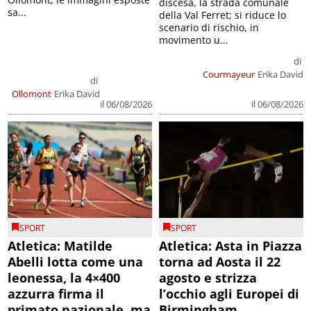
discesa, la strada comunale
sa...
della Val Ferret; si riduce lo
scenario di rischio, in
movimento u...
di
Courmayeur
Erika David
di
Ollomont
Erika David
il 06/08/2026
il 06/08/2026
SPORT
SPORT
Atletica: Matilde
Atletica: Asta in Piazza
Abelli lotta come una
torna ad Aosta il 22
leonessa, la 4×400
agosto e strizza
azzurra firma il
l’occhio agli Europei di
primato nazionale, ma
Birmingham