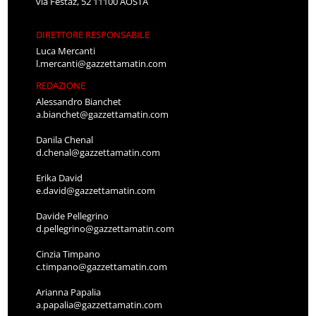
via Festaz, 52 11100 AOSTA
DIRETTORE RESPONSABILE
Luca Mercanti
l.mercanti@gazzettamatin.com
REDAZIONE
Alessandro Bianchet
a.bianchet@gazzettamatin.com
Danila Chenal
d.chenal@gazzettamatin.com
Erika David
e.david@gazzettamatin.com
Davide Pellegrino
d.pellegrino@gazzettamatin.com
Cinzia Timpano
c.timpano@gazzettamatin.com
Arianna Papalia
a.papalia@gazzettamatin.com