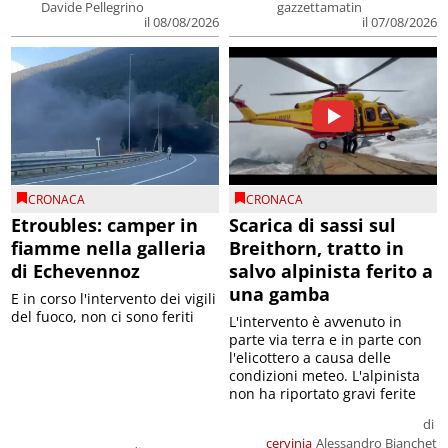
Davide Pellegrino
gazzettamatin
il 08/08/2026
il 07/08/2026
CRONACA
CRONACA
Etroubles: camper in
Scarica di sassi sul
fiamme nella galleria
Breithorn, tratto in
di Echevennoz
salvo alpinista ferito a
una gamba
E in corso l'intervento dei vigili
del fuoco, non ci sono feriti
L'intervento è avvenuto in
parte via terra e in parte con
l'elicottero a causa delle
condizioni meteo. L'alpinista
non ha riportato gravi ferite
di
cervinia
Alessandro Bianchet