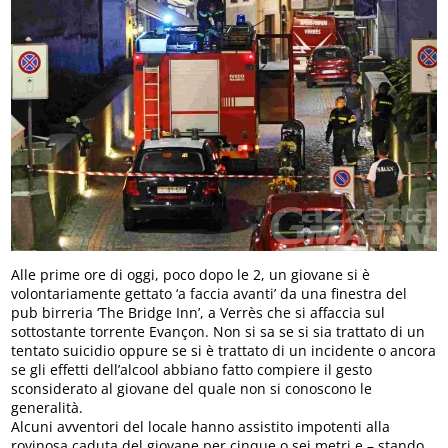
Alle prime ore di oggi, poco dopo le 2, un giovane si è
volontariamente gettato ‘a faccia avanti’ da una finestra del
pub birreria ‘The Bridge Inn’, a Verrès che si affaccia sul
sottostante torrente Evançon. Non si sa se si sia trattato di un
tentato suicidio oppure se si è trattato di un incidente o ancora
se gli effetti dell’alcool abbiano fatto compiere il gesto
sconsiderato al giovane del quale non si conoscono le
generalità.
Alcuni avventori del locale hanno assistito impotenti alla
rovinosa caduta del giovane per cinque o sei metri e – stando