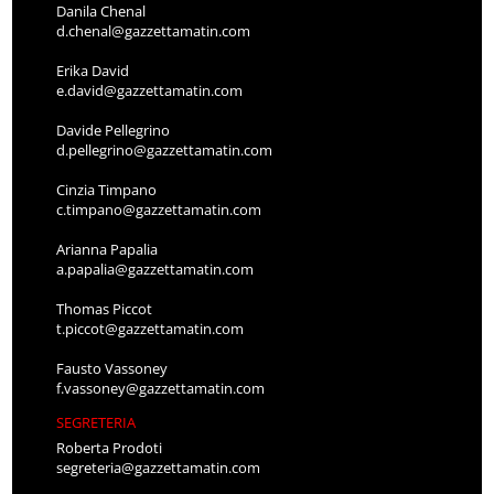
Danila Chenal
d.chenal@gazzettamatin.com
Erika David
e.david@gazzettamatin.com
Davide Pellegrino
d.pellegrino@gazzettamatin.com
Cinzia Timpano
c.timpano@gazzettamatin.com
Arianna Papalia
a.papalia@gazzettamatin.com
Thomas Piccot
t.piccot@gazzettamatin.com
Fausto Vassoney
f.vassoney@gazzettamatin.com
SEGRETERIA
Roberta Prodoti
segreteria@gazzettamatin.com