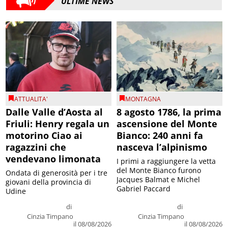
ULTIME NEWS
ATTUALITA'
MONTAGNA
Dalle Valle d’Aosta al
8 agosto 1786, la prima
Friuli: Henry regala un
ascensione del Monte
motorino Ciao ai
Bianco: 240 anni fa
ragazzini che
nasceva l’alpinismo
vendevano limonata
I primi a raggiungere la vetta
del Monte Bianco furono
Ondata di generosità per i tre
Jacques Balmat e Michel
giovani della provincia di
Gabriel Paccard
Udine
di
di
Cinzia Timpano
Cinzia Timpano
il 08/08/2026
il 08/08/2026