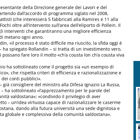
esentante della Direzione generale dei Lavori e del
 partendo dall’accordo di programma siglato nel 2008,
ttisti (che interesserà 5 fabbricati alla Ramires e 11 alla
ochi oltre all’intervento sull’area dell’eliporto di Pollein. Il
li interventi che garantiranno una migliore efficienza
 di metano ogni anno.
, «il processo è stato difficile ma riuscito, la sfida oggi è
i – ha spiegato Rollandin – si tratta di un investimento vero,
 possano fare loro il motto «ch’a cousta lon ch’a cousta viva
io ha sottolineato come il progetto sia «un esempio di
o», che rispetta criteri di efficienza e razionalizzazione e
a dei conti pubblici».
 – già consigliere del ministro alla Difesa Ignazio La Russa,
– ha sottolineato «l’apprezzamento per le parole del
unità valdostana»; «condivido il privilegio di aver
to – un’idea virtuosa capace di razionalizzare le caserme
aostana, dando alla futura università una sede dignitosa e
scita globale e complessiva della comunità valdostana».