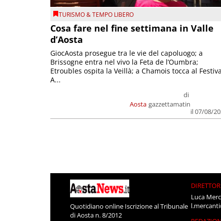
TURISMO & TEMPO LIBERO
Cosa fare nel fine settimana in Valle
d’Aosta
GiocAosta prosegue tra le vie del capoluogo; a
Brissogne entra nel vivo la Feta de l’Oumbra;
Etroubles ospita la Veillà; a Chamois tocca al Festiva
A...
di
Aosta
gazzettamatin
il 07/08/2
DIRETTOR
Luca Merc
l.mercant
Quotidiano online Iscrizione al Tribunale
di Aosta n. 8/2012