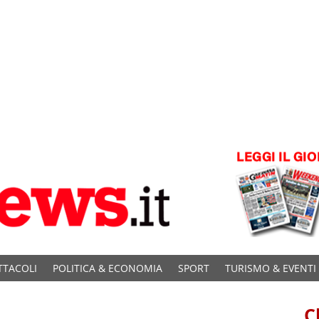
TTACOLI
POLITICA & ECONOMIA
SPORT
TURISMO & EVENTI
C