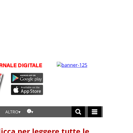
ALTRO
licca per leggere tutte le