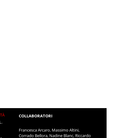
ITÀ
COLLABORATORI
L.
Francesca Arcaro, Massimo Altini,
Corrado Bellora, Nadine Blanc, Riccardo