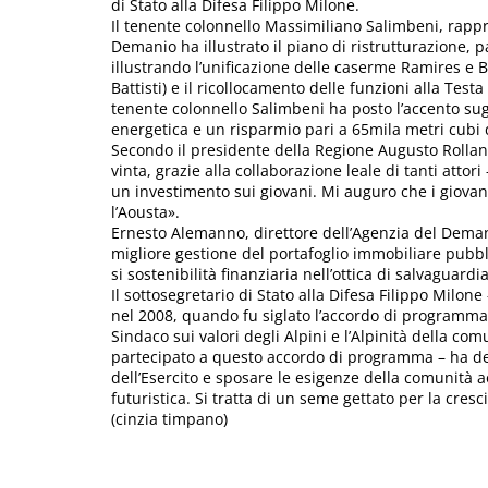
di Stato alla Difesa Filippo Milone.
Il tenente colonnello Massimiliano Salimbeni, rappr
Demanio ha illustrato il piano di ristrutturazione,
illustrando l’unificazione delle caserme Ramires e Ba
Battisti) e il ricollocamento delle funzioni alla Testa F
tenente colonnello Salimbeni ha posto l’accento sug
energetica e un risparmio pari a 65mila metri cubi
Secondo il presidente della Regione Augusto Rollandin
vinta, grazie alla collaborazione leale di tanti attor
un investimento sui giovani. Mi auguro che i giovani
l’Aousta».
Ernesto Alemanno, direttore dell’Agenzia del Deman
migliore gestione del portafoglio immobiliare pubblic
si sostenibilità finanziaria nell’ottica di salvaguardi
Il sottosegretario di Stato alla Difesa Filippo Milone
nel 2008, quando fu siglato l’accordo di programma 
Sindaco sui valori degli Alpini e l’Alpinità della com
partecipato a questo accordo di programma – ha det
dell’Esercito e sposare le esigenze della comunità 
futuristica. Si tratta di un seme gettato per la cre
(cinzia timpano)