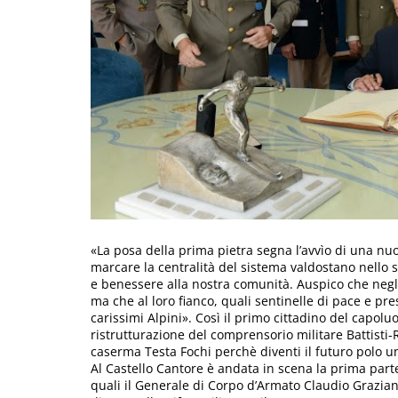
«La posa della prima pietra segna l’avvìo di una nu
marcare la centralità del sistema valdostano nello s
e benessere alla nostra comunità. Auspico che negli
ma che al loro fianco, quali sentinelle di pace e pr
carissimi Alpini». Così il primo cittadino del capolu
ristrutturazione del comprensorio militare Battisti-R
caserma Testa Fochi perchè diventi il futuro polo uni
Al Castello Cantore è andata in scena la prima parte 
quali il Generale di Corpo d’Armato Claudio Graziano