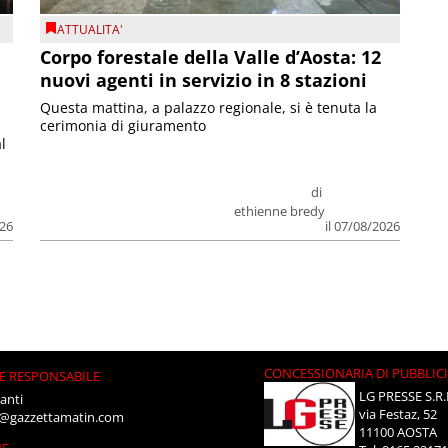
ATTUALITA'
Corpo forestale della Valle d’Aosta: 12
nuovi agenti in servizio in 8 stazioni
Questa mattina, a palazzo regionale, si è tenuta la
cerimonia di giuramento
l
di
ethienne bredy
026
il 07/08/2026
CONCESSIONARIA DI PUBBLIC
E RESPONSABILE
LG PRESSE S.R.
anti
via Festaz, 52
i@gazzettamatin.com
11100 AOSTA