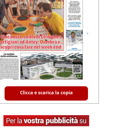
Clicca e scarica la copia