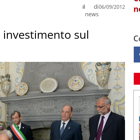
di
il
06/09/2012
n
news
n investimento sul
C