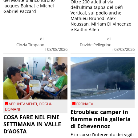
del Monte Bianco furono
Oltre 200 atleti al via
Jacques Balmat e Michel
dell'ultima tappa del Défì
Gabriel Paccard
Vertical, sul podio anche
Mathieu Brunod, Alex
Noussan, Miriam Di Vincenzo
e Kaitlin Allen
di
di
Cinzia Timpano
Davide Pellegrino
il 08/08/2026
il 08/08/2026
APPUNTAMENTI
,
OGGI &
CRONACA
DOMANI
Etroubles: camper in
COSA FARE NEL FINE
fiamme nella galleria
SETTIMANA IN VALLE
di Echevennoz
D’AOSTA
E in corso l'intervento dei vigili