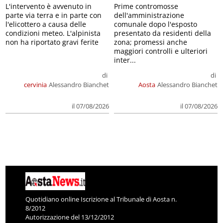
L'intervento è avvenuto in
Prime contromosse
parte via terra e in parte con
dell'amministrazione
l'elicottero a causa delle
comunale dopo l'esposto
condizioni meteo. L'alpinista
presentato da residenti della
non ha riportato gravi ferite
zona; promessi anche
maggiori controlli e ulteriori
inter...
di
di
cervinia
Alessandro Bianchet
Aosta
Alessandro Bianchet
il 07/08/2026
il 07/08/2026
Quotidiano online Iscrizione al Tribunale di Aosta n.
8/2012
Autorizzazione del 13/12/2012