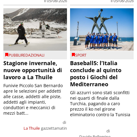
il 05/08/2026
il 05/08/2026
PUBBLIREDAZIONALI
SPORT
Stagione invernale,
Baseball5: l’Italia
nuove opportunità di
conclude al quinto
lavoro a La Thuile
posto i Giochi del
Mediterraneo
Funivie Piccolo San Bernardo
apre le selezioni per addetti
Gli azzurri sono stati sconfitti
alle casse, addetti alle piste,
nei quarti di finale dalla
addetti agli impianti,
Turchia, pagando a caro
conduttori e meccanici di
prezzo il ko nel girone
mezzi batt...
eliminatorio contro la Tunisia
di
La Thuile
gazzettamatin
di
Davide Pellegrino