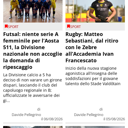
SPORT
SPORT
Futsal: niente serie A
Rugby: Matteo
femminile per l’Aosta
Sebastiani, dal ritiro
511, la Divisione
con le Zebre
nazionale non accoglie
all’Accademia Ivan
la domanda di
Francescato
ripescaggio
Inizio della nuova stagione
agonistica all'insegna delle
La Divisione calcio a 5 ha
soddisfazioni per il giovane
deciso di non varare un girone
talento dello Stade Valdôtain
dispari, lasciando il club del
capoluogo regionale in B;
ufficializzate le avversarie dei
gi...
di
di
Davide Pellegrino
Davide Pellegrino
il 06/08/2026
il 05/08/2026