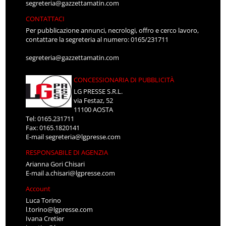
segreteria@gazzettamatin.com
CONTATTACI
Per pubblicazione annunci, necrologi, offro e cerco lavoro,
contattare la segreteria al numero: 0165/231711
segreteria@gazzettamatin.com
CONCESSIONARIA DI PUBBLICITÀ
LG PRESSE S.R.L.
via Festaz, 52
11100 AOSTA
Tel: 0165.231711
Fax: 0165.1820141
E-mail
segreteria@lgpresse.com
RESPONSABILE DI AGENZIA
Arianna Gori Chisari
E-mail
a.chisari@lgpresse.com
Account
Luca Torino
l.torino@lgpresse.com
Ivana Cretier