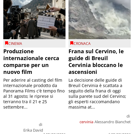
CINEMA
CRONACA
Produzione
Frana sul Cervino, le
internazionale cerca
guide di Breuil
comparse per un
Cervinia bloccano le
nuovo film
ascensioni
Per aderire al casting del film
La decisione delle guide di
internazionale prodotto da
Breuil Cervinia è scattata a
Panorama Films c'è tempo fino
seguito della frana di oggi
al 31 agosto; le riprese si
sulla parete sud del Cervino;
terranno tra il 21 e 25
gli esperti raccomandano
settembre...
massima at...
di
cervinia
Alessandro Bianchet
di
Erika David