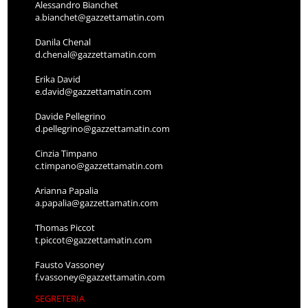
Alessandro Bianchet
a.bianchet@gazzettamatin.com
Danila Chenal
d.chenal@gazzettamatin.com
Erika David
e.david@gazzettamatin.com
Davide Pellegrino
d.pellegrino@gazzettamatin.com
Cinzia Timpano
c.timpano@gazzettamatin.com
Arianna Papalia
a.papalia@gazzettamatin.com
Thomas Piccot
t.piccot@gazzettamatin.com
Fausto Vassoney
f.vassoney@gazzettamatin.com
SEGRETERIA