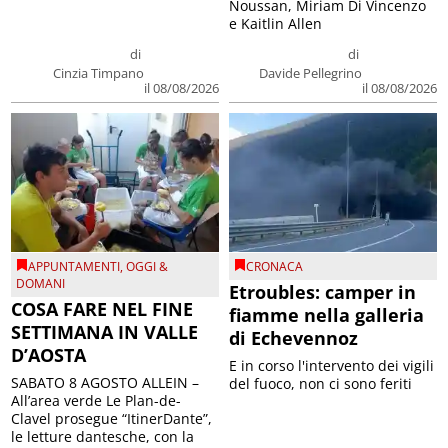
Noussan, Miriam Di Vincenzo
e Kaitlin Allen
di
di
Cinzia Timpano
Davide Pellegrino
il 08/08/2026
il 08/08/2026
APPUNTAMENTI
,
OGGI &
CRONACA
DOMANI
Etroubles: camper in
COSA FARE NEL FINE
fiamme nella galleria
SETTIMANA IN VALLE
di Echevennoz
D’AOSTA
E in corso l'intervento dei vigili
SABATO 8 AGOSTO ALLEIN –
del fuoco, non ci sono feriti
All’area verde Le Plan-de-
Clavel prosegue “ItinerDante”,
le letture dantesche, con la