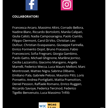
COLLABORATORI
Francesca Arcaro, Massimo Altini, Corrado Bellora,
Nadine Blanc, Riccardo Bortolotti, Manila Calipari,
Giulia Calisti, Nadia Camposaragna, Paolo Ciambi,
Filippo Clermont, Carol Di Vito, Christian Leo
Dufour, Christian Evaspasiano, Giuseppe Farinella,
Enrico Formento Dojot, Bruno Fracasso, Fabio
Francesconi, Sofia Fregnani, Giorgia Gambino,
Paolo Gatto, Michael Ghignone, Marlène Jorrioz,
Cecilia Lazzarotto, Giacomo Mangano, Angela
Marrelli, Federico Mecca, Luca Mauro Melloni, Marc
Montrosset, Matteo Nigra, Sabrina Olibano,
Emiliano Pala, Gabriele Peloso, Maurizio Pitti, Loris
Ponsetto, Andrea Portigliatti, Mattia Pramotton,
Deniel Pession, Raffaele Romano, Enrico Ruggeri,
Riccardo Savoye, Federica Tercinod, Federico
Tigellio Benvenuto, Luca Massimo Trifilò