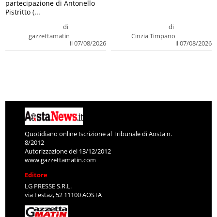
partecipazione di Antonello
Pistritto (...
di
di
gazzettamatin
Cinzia Timpano
il 07/08/2026
il 07/08/2026
Quotidiano online Iscrizione al Tribunale di Aosta n.
8/2012
Autorizzazione del 13/12/2012
www.gazzettamatin.com
Editore
LG PRESSE S.R.L.
via Festaz, 52 11100 AOSTA