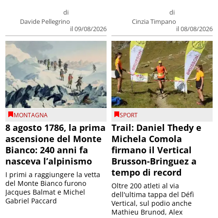
di
di
Davide Pellegrino
Cinzia Timpano
il 09/08/2026
il 08/08/2026
MONTAGNA
SPORT
8 agosto 1786, la prima
Trail: Daniel Thedy e
ascensione del Monte
Michela Comola
Bianco: 240 anni fa
firmano il Vertical
nasceva l’alpinismo
Brusson-Bringuez a
tempo di record
I primi a raggiungere la vetta
del Monte Bianco furono
Oltre 200 atleti al via
Jacques Balmat e Michel
dell'ultima tappa del Défì
Gabriel Paccard
Vertical, sul podio anche
Mathieu Brunod, Alex