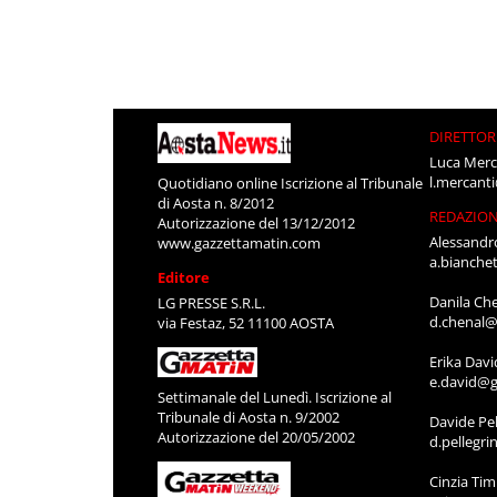
DIRETTOR
Luca Merc
l.mercant
Quotidiano online Iscrizione al Tribunale
di Aosta n. 8/2012
REDAZIO
Autorizzazione del 13/12/2012
Alessandr
www.gazzettamatin.com
a.bianche
Editore
Danila Ch
LG PRESSE S.R.L.
d.chenal@
via Festaz, 52 11100 AOSTA
Erika Davi
e.david@g
Settimanale del Lunedì. Iscrizione al
Tribunale di Aosta n. 9/2002
Davide Pel
Autorizzazione del 20/05/2002
d.pellegr
Cinzia Ti