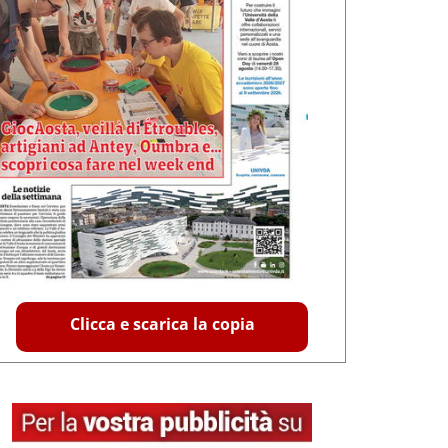
Clicca e scarica la copia