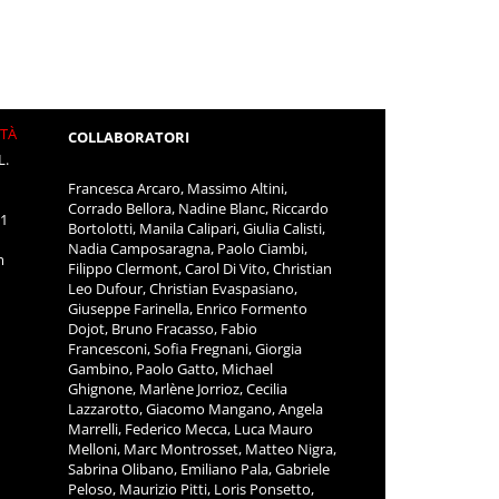
ITÀ
COLLABORATORI
L.
Francesca Arcaro, Massimo Altini,
Corrado Bellora, Nadine Blanc, Riccardo
11
Bortolotti, Manila Calipari, Giulia Calisti,
Nadia Camposaragna, Paolo Ciambi,
m
Filippo Clermont, Carol Di Vito, Christian
Leo Dufour, Christian Evaspasiano,
Giuseppe Farinella, Enrico Formento
Dojot, Bruno Fracasso, Fabio
Francesconi, Sofia Fregnani, Giorgia
Gambino, Paolo Gatto, Michael
Ghignone, Marlène Jorrioz, Cecilia
Lazzarotto, Giacomo Mangano, Angela
Marrelli, Federico Mecca, Luca Mauro
Melloni, Marc Montrosset, Matteo Nigra,
Sabrina Olibano, Emiliano Pala, Gabriele
Peloso, Maurizio Pitti, Loris Ponsetto,