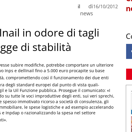
di
il
16/10/2012
n
news
nail in odore di tagli
C
egge di stabilità
dovesse subire modifiche, potrebbe comportare un ulteriore
o Inps e dellInail fino a 5.000 euro procapite su base
vità, compromettendo così il funzionamento dei due enti
opra degli standard europei dal punto di vista quali-
il e la Uil Funzione pubblica. Prosegue il comunicato: «I
 su tutte le voci improduttive degli enti, sui veri sprechi,
 e spesso immotivato ricorso a società di consulenza, gli
immobiliare, le spese logistiche e ad esempio accelerando
nps e Inpdap o razionalizzando la spesa nel settore
ti».