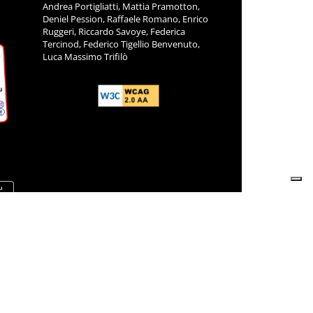
Andrea Portigliatti, Mattia Pramotton,
Deniel Pession, Raffaele Romano, Enrico
Ruggeri, Riccardo Savoye, Federica
Tercinod, Federico Tigellio Benvenuto,
Luca Massimo Trifilò