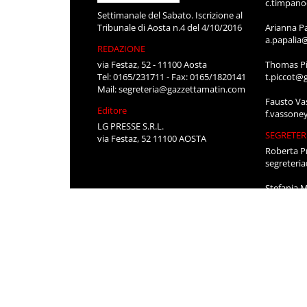
c.timpan
Settimanale del Sabato. Iscrizione al
Tribunale di Aosta n.4 del 4/10/2016
Arianna P
a.papalia
REDAZIONE
via Festaz, 52 - 11100 Aosta
Thomas Pi
Tel: 0165/231711 - Fax: 0165/1820141
t.piccot@
Mail:
segreteria@gazzettamatin.com
Fausto Va
Editore
f.vassone
LG PRESSE S.R.L.
SEGRETER
via Festaz, 52 11100 AOSTA
Roberta P
segreteri
Stefania 
segreteri
CONTATT
Per pubbli
cerco lavo
0165/231
segreteri