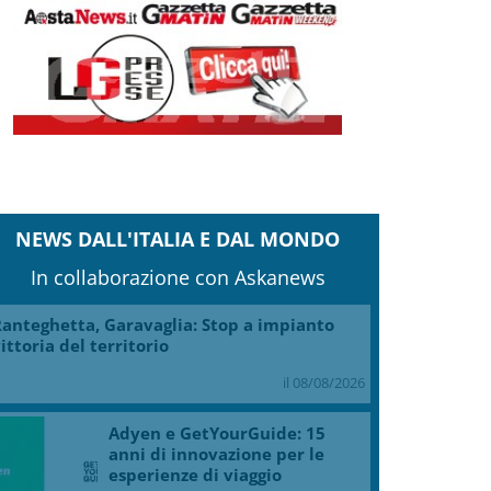
NEWS DALL'ITALIA E DAL MONDO
In collaborazione con Askanews
anteghetta, Garavaglia: Stop a impianto
ittoria del territorio
il 08/08/2026
Adyen e GetYourGuide: 15
anni di innovazione per le
esperienze di viaggio