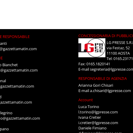
CONCESSIONARIA DI PUBBLIC
E RESPONSABILE
LG PRESSE S.R.
anti
via Festaz, 52
i@gazzettamatin.com
11100 AOSTA
NE
Tel: 0165.2317
Fax: 0165.1820141
o Bianchet
E-mail
segreteria@lgpresse.co
t@gazzettamatin.com
RESPONSABILE DI AGENZIA
enal
Arianna Gori Chisari
gazzettamatin.com
E-mail
a.chisari@lgpresse.com
d
Account
azzettamatin.com
Luca Torino
l.torino@lgpresse.com
legrino
Ivana Cretier
ino@gazzettamatin.com
i.cretier@lgpresse.com
Daniele Fimiano
mpano