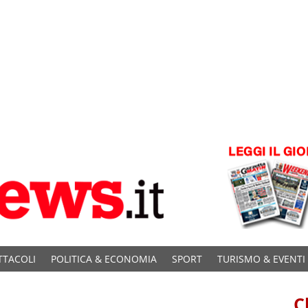
TTACOLI
POLITICA & ECONOMIA
SPORT
TURISMO & EVENTI
C