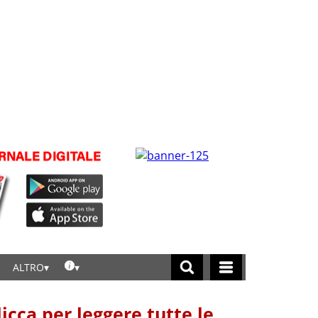
ALTRO
licca per leggere tutte le