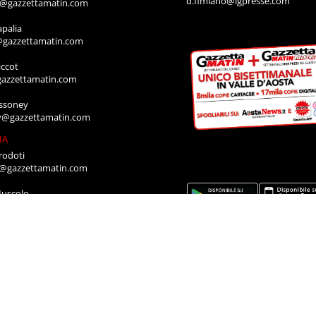
d.fimiano@lgpresse.com
o@gazzettamatin.com
apalia
@gazzettamatin.com
ccot
gazzettamatin.com
ssoney
y@gazzettamatin.com
IA
rodoti
a@gazzettamatin.com
Muscolo
a@gazzettamatin.com
ACI
cazione annunci, necrologi, offro e
ro, contattare la segreteria al numero:
711
a@gazzettamatin.com