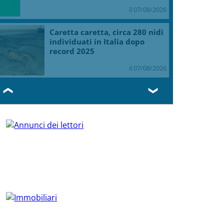
il 07/08/2026
Caretta caretta, circa 280 nidi
individuati in Italia dopo
record 2025
il 07/08/2026
❮
❯