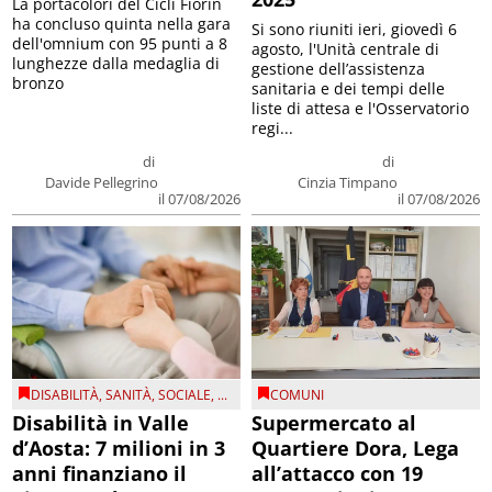
La portacolori del Cicli Fiorin
ha concluso quinta nella gara
Si sono riuniti ieri, giovedì 6
dell'omnium con 95 punti a 8
agosto, l'Unità centrale di
lunghezze dalla medaglia di
gestione dell’assistenza
bronzo
sanitaria e dei tempi delle
liste di attesa e l'Osservatorio
regi...
di
di
Davide Pellegrino
Cinzia Timpano
il 07/08/2026
il 07/08/2026
DISABILITÀ
,
SANITÀ
,
SOCIALE
, ...
COMUNI
Disabilità in Valle
Supermercato al
d’Aosta: 7 milioni in 3
Quartiere Dora, Lega
anni finanziano il
all’attacco con 19