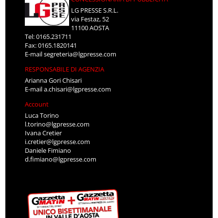
LG PRESSE S.R.L.
via Festaz, 52
11100 AOSTA
Tel: 0165.231711
Fax: 0165.1820141
E-mail
segreteria@lgpresse.com
RESPONSABILE DI AGENZIA
Arianna Gori Chisari
E-mail
a.chisari@lgpresse.com
Account
Luca Torino
l.torino@lgpresse.com
Ivana Cretier
i.cretier@lgpresse.com
Daniele Fimiano
d.fimiano@lgpresse.com