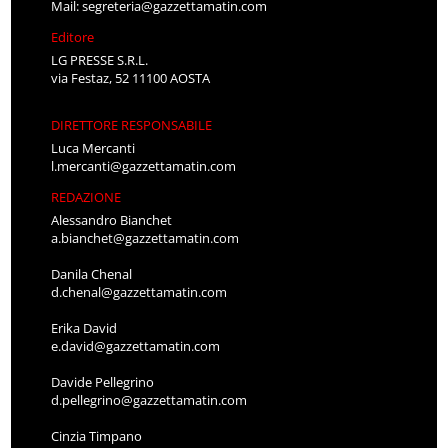
Mail:
segreteria@gazzettamatin.com
Editore
LG PRESSE S.R.L.
via Festaz, 52 11100 AOSTA
DIRETTORE RESPONSABILE
Luca Mercanti
l.mercanti@gazzettamatin.com
REDAZIONE
Alessandro Bianchet
a.bianchet@gazzettamatin.com
Danila Chenal
d.chenal@gazzettamatin.com
Erika David
e.david@gazzettamatin.com
Davide Pellegrino
d.pellegrino@gazzettamatin.com
Cinzia Timpano