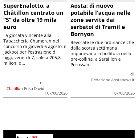
SuperEnalotto, a
Aosta: di nuovo
Châtillon centrato un
potabile l’acqua nelle
“5” da oltre 19 mila
zone servite dai
euro
serbatoi di Tramil e
Bornyon
La giocata vincente alla
Tabaccheria Chameran nel
Revocate le due ordinanze che
concorso di giovedì 6 agosto; il
dalla scorsa settimana
jackpot per l'estrazione di
imponevano la bollitura nella
oggi, venerdì 7, sale a 205,8
pre-collina, a Saraillon e
milioni d...
Porossan
di
Redazione Aostanews.it
di
Châtillon
Erika David
il 07/08/2026
il 07/08/2026