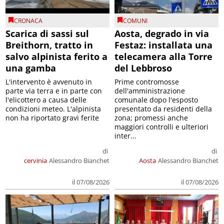
CRONACA
COMUNI
Scarica di sassi sul
Aosta, degrado in via
Breithorn, tratto in
Festaz: installata una
salvo alpinista ferito a
telecamera alla Torre
una gamba
del Lebbroso
L'intervento è avvenuto in
Prime contromosse
parte via terra e in parte con
dell'amministrazione
l'elicottero a causa delle
comunale dopo l'esposto
condizioni meteo. L'alpinista
presentato da residenti della
non ha riportato gravi ferite
zona; promessi anche
maggiori controlli e ulteriori
inter...
di
di
cervinia
Alessandro Bianchet
Aosta
Alessandro Bianchet
il 07/08/2026
il 07/08/2026