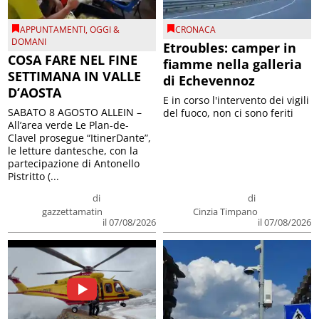
APPUNTAMENTI
,
OGGI &
CRONACA
DOMANI
Etroubles: camper in
COSA FARE NEL FINE
fiamme nella galleria
SETTIMANA IN VALLE
di Echevennoz
D’AOSTA
E in corso l'intervento dei vigili
SABATO 8 AGOSTO ALLEIN –
del fuoco, non ci sono feriti
All’area verde Le Plan-de-
Clavel prosegue “ItinerDante”,
le letture dantesche, con la
partecipazione di Antonello
Pistritto (...
di
di
gazzettamatin
Cinzia Timpano
il 07/08/2026
il 07/08/2026