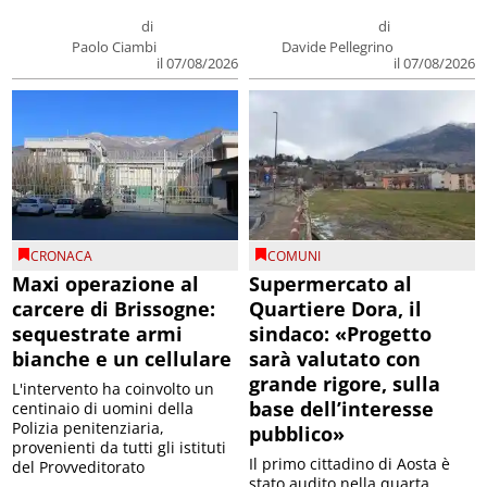
di
di
Paolo Ciambi
Davide Pellegrino
il 07/08/2026
il 07/08/2026
CRONACA
COMUNI
Maxi operazione al
Supermercato al
carcere di Brissogne:
Quartiere Dora, il
sequestrate armi
sindaco: «Progetto
bianche e un cellulare
sarà valutato con
grande rigore, sulla
L'intervento ha coinvolto un
base dell’interesse
centinaio di uomini della
Polizia penitenziaria,
pubblico»
provenienti da tutti gli istituti
Il primo cittadino di Aosta è
del Provveditorato
stato audito nella quarta