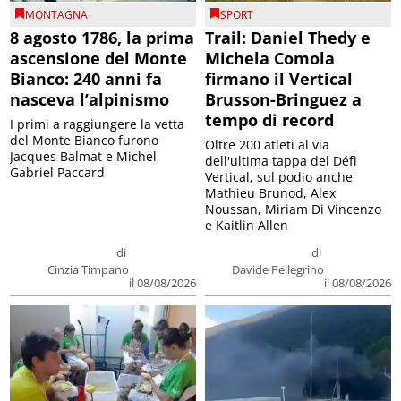
MONTAGNA
SPORT
8 agosto 1786, la prima
Trail: Daniel Thedy e
ascensione del Monte
Michela Comola
Bianco: 240 anni fa
firmano il Vertical
nasceva l’alpinismo
Brusson-Bringuez a
tempo di record
I primi a raggiungere la vetta
del Monte Bianco furono
Oltre 200 atleti al via
Jacques Balmat e Michel
dell'ultima tappa del Défì
Gabriel Paccard
Vertical, sul podio anche
Mathieu Brunod, Alex
Noussan, Miriam Di Vincenzo
e Kaitlin Allen
di
di
Cinzia Timpano
Davide Pellegrino
il 08/08/2026
il 08/08/2026