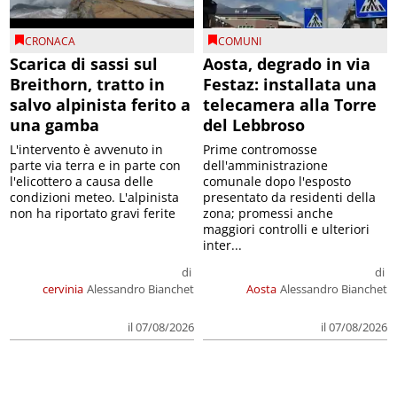
CRONACA
COMUNI
Scarica di sassi sul
Aosta, degrado in via
Breithorn, tratto in
Festaz: installata una
salvo alpinista ferito a
telecamera alla Torre
una gamba
del Lebbroso
L'intervento è avvenuto in
Prime contromosse
parte via terra e in parte con
dell'amministrazione
l'elicottero a causa delle
comunale dopo l'esposto
condizioni meteo. L'alpinista
presentato da residenti della
non ha riportato gravi ferite
zona; promessi anche
maggiori controlli e ulteriori
inter...
di
di
cervinia
Alessandro Bianchet
Aosta
Alessandro Bianchet
il 07/08/2026
il 07/08/2026