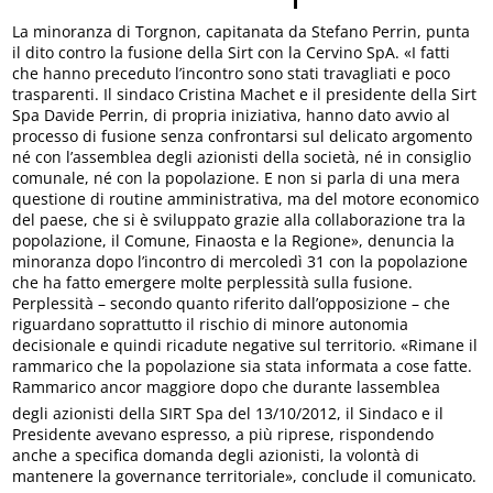
La minoranza di Torgnon, capitanata da Stefano Perrin, punta
il dito contro la fusione della Sirt con la Cervino SpA. «I fatti
che hanno preceduto l’incontro sono stati travagliati e poco
trasparenti. Il sindaco Cristina Machet e il presidente della Sirt
Spa Davide Perrin, di propria iniziativa, hanno dato avvio al
processo di fusione senza confrontarsi sul delicato argomento
né con l’assemblea degli azionisti della società, né in consiglio
comunale, né con la popolazione. E non si parla di una mera
questione di routine amministrativa, ma del motore economico
del paese, che si è sviluppato grazie alla collaborazione tra la
popolazione, il Comune, Finaosta e la Regione», denuncia la
minoranza dopo l’incontro di mercoledì 31 con la popolazione
che ha fatto emergere molte perplessità sulla fusione.
Perplessità – secondo quanto riferito dall’opposizione – che
riguardano soprattutto il rischio di minore autonomia
decisionale e quindi ricadute negative sul territorio. «Rimane il
rammarico che la popolazione sia stata informata a cose fatte.
Rammarico ancor maggiore dopo che durante lassemblea
degli azionisti della SIRT Spa del 13/10/2012, il Sindaco e il
Presidente avevano espresso, a più riprese, rispondendo
anche a specifica domanda degli azionisti, la volontà di
mantenere la governance territoriale», conclude il comunicato.