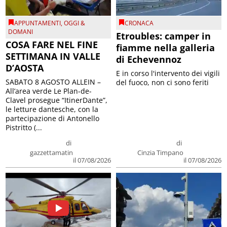
APPUNTAMENTI
,
OGGI &
CRONACA
DOMANI
Etroubles: camper in
COSA FARE NEL FINE
fiamme nella galleria
SETTIMANA IN VALLE
di Echevennoz
D’AOSTA
E in corso l'intervento dei vigili
SABATO 8 AGOSTO ALLEIN –
del fuoco, non ci sono feriti
All’area verde Le Plan-de-
Clavel prosegue “ItinerDante”,
le letture dantesche, con la
partecipazione di Antonello
Pistritto (...
di
di
gazzettamatin
Cinzia Timpano
il 07/08/2026
il 07/08/2026