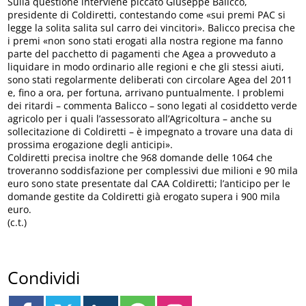
Sulla questione interviene piccato Giuseppe Balicco,
presidente di Coldiretti, contestando come «sui premi PAC si
legge la solita salita sul carro dei vincitori». Balicco precisa che
i premi «non sono stati erogati alla nostra regione ma fanno
parte del pacchetto di pagamenti che Agea a provveduto a
liquidare in modo ordinario alle regioni e che gli stessi aiuti,
sono stati regolarmente deliberati con circolare Agea del 2011
e, fino a ora, per fortuna, arrivano puntualmente. I problemi
dei ritardi – commenta Balicco – sono legati al cosiddetto verde
agricolo per i quali l’assessorato all’Agricoltura – anche su
sollecitazione di Coldiretti – è impegnato a trovare una data di
prossima erogazione degli anticipi».
Coldiretti precisa inoltre che 968 domande delle 1064 che
troveranno soddisfazione per complessivi due milioni e 90 mila
euro sono state presentate dal CAA Coldiretti; l’anticipo per le
domande gestite da Coldiretti già erogato supera i 900 mila
euro.
(c.t.)
Condividi