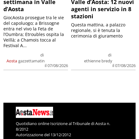
settimana in Valle
Valle d’Aosta: 12 nuovi
d’Aosta
agenti in servizio in 8
stazioni
GiocAosta prosegue tra le vie
del capoluogo; a Brissogne
Questa mattina, a palazzo
entra nel vivo la Feta de
regionale, si è tenuta la
l’Oumbra; Etroubles ospita la
cerimonia di giuramento
Veillà; a Chamois tocca al
Festival A...
di
di
Aosta
gazzettamatin
ethienne bredy
il 07/08/2026
il 07/08/2026
Quotidiano online Iscrizione al Tribunale di Aosta n.
8/2012
Autorizzazione del 13/12/2012