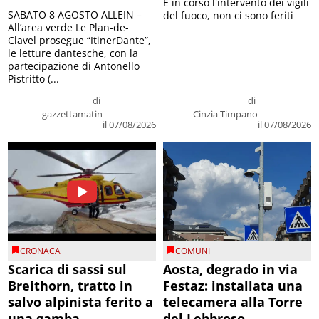
E in corso l'intervento dei vigili
SABATO 8 AGOSTO ALLEIN –
del fuoco, non ci sono feriti
All’area verde Le Plan-de-
Clavel prosegue “ItinerDante”,
le letture dantesche, con la
partecipazione di Antonello
Pistritto (...
di
di
gazzettamatin
Cinzia Timpano
il 07/08/2026
il 07/08/2026
CRONACA
COMUNI
Scarica di sassi sul
Aosta, degrado in via
Breithorn, tratto in
Festaz: installata una
salvo alpinista ferito a
telecamera alla Torre
una gamba
del Lebbroso