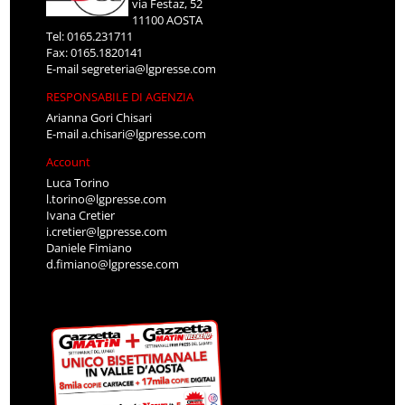
via Festaz, 52
11100 AOSTA
Tel: 0165.231711
Fax: 0165.1820141
E-mail
segreteria@lgpresse.com
RESPONSABILE DI AGENZIA
Arianna Gori Chisari
E-mail
a.chisari@lgpresse.com
Account
Luca Torino
l.torino@lgpresse.com
Ivana Cretier
i.cretier@lgpresse.com
Daniele Fimiano
d.fimiano@lgpresse.com