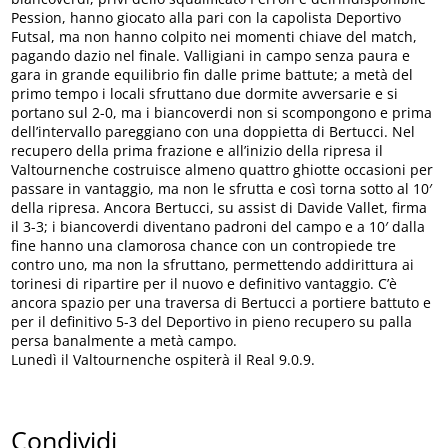
Pession, hanno giocato alla pari con la capolista Deportivo
Futsal, ma non hanno colpito nei momenti chiave del match,
pagando dazio nel finale. Valligiani in campo senza paura e
gara in grande equilibrio fin dalle prime battute; a metà del
primo tempo i locali sfruttano due dormite avversarie e si
portano sul 2-0, ma i biancoverdi non si scompongono e prima
dell’intervallo pareggiano con una doppietta di Bertucci. Nel
recupero della prima frazione e all’inizio della ripresa il
Valtournenche costruisce almeno quattro ghiotte occasioni per
passare in vantaggio, ma non le sfrutta e così torna sotto al 10′
della ripresa. Ancora Bertucci, su assist di Davide Vallet, firma
il 3-3; i biancoverdi diventano padroni del campo e a 10′ dalla
fine hanno una clamorosa chance con un contropiede tre
contro uno, ma non la sfruttano, permettendo addirittura ai
torinesi di ripartire per il nuovo e definitivo vantaggio. C’è
ancora spazio per una traversa di Bertucci a portiere battuto e
per il definitivo 5-3 del Deportivo in pieno recupero su palla
persa banalmente a metà campo.
Lunedì il Valtournenche ospiterà il Real 9.0.9.
Condividi