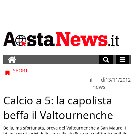
SPORT
di
il
13/11/2012
news
Calcio a 5: la capolista
beffa il Valtournenche
Bella, ma sfortunata, prova del Valtournenche a San Mauro. I
biancoverdi, privi dello squalificato Perron e dell’indisponibile