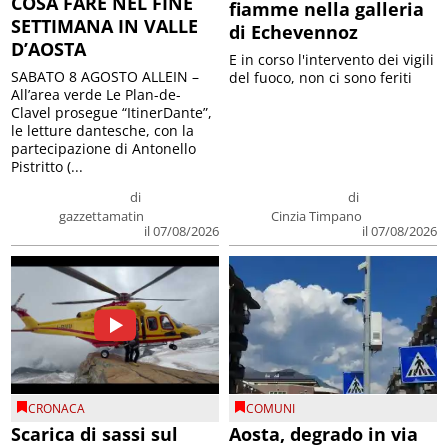
COSA FARE NEL FINE
fiamme nella galleria
SETTIMANA IN VALLE
di Echevennoz
D’AOSTA
E in corso l'intervento dei vigili
SABATO 8 AGOSTO ALLEIN –
del fuoco, non ci sono feriti
All’area verde Le Plan-de-
Clavel prosegue “ItinerDante”,
le letture dantesche, con la
partecipazione di Antonello
Pistritto (...
di
di
gazzettamatin
Cinzia Timpano
il 07/08/2026
il 07/08/2026
CRONACA
COMUNI
Scarica di sassi sul
Aosta, degrado in via