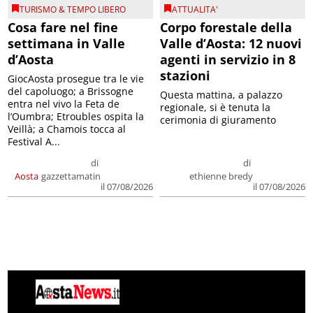
TURISMO & TEMPO LIBERO
ATTUALITA'
Cosa fare nel fine
Corpo forestale della
settimana in Valle
Valle d’Aosta: 12 nuovi
d’Aosta
agenti in servizio in 8
stazioni
GiocAosta prosegue tra le vie
del capoluogo; a Brissogne
Questa mattina, a palazzo
entra nel vivo la Feta de
regionale, si è tenuta la
l’Oumbra; Etroubles ospita la
cerimonia di giuramento
Veillà; a Chamois tocca al
Festival A...
di
di
Aosta
gazzettamatin
ethienne bredy
il 07/08/2026
il 07/08/2026