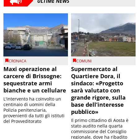
ULTIME NEWS
CRONACA
COMUNI
Maxi operazione al
Supermercato al
carcere di Brissogne:
Quartiere Dora, il
sequestrate armi
sindaco: «Progetto
bianche e un cellulare
sarà valutato con
grande rigore, sulla
L'intervento ha coinvolto un
base dell’interesse
centinaio di uomini della
Polizia penitenziaria,
pubblico»
provenienti da tutti gli istituti
Il primo cittadino di Aosta è
del Provveditorato
stato audito nella quarta
commissione del Consiglio
regionale, dove ha ribadito