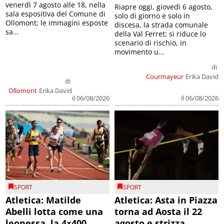
venerdì 7 agosto alle 18, nella
Riapre oggi, giovedì 6 agosto,
sala espositiva del Comune di
solo di giorno e solo in
Ollomont; le immagini esposte
discesa, la strada comunale
sa...
della Val Ferret; si riduce lo
scenario di rischio, in
movimento u...
di
Courmayeur
Erika David
di
Ollomont
Erika David
il 06/08/2026
il 06/08/2026
SPORT
SPORT
Atletica: Matilde
Atletica: Asta in Piazza
Abelli lotta come una
torna ad Aosta il 22
leonessa, la 4×400
agosto e strizza