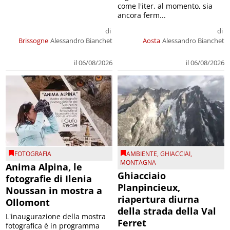
come l'iter, al momento, sia
ancora ferm...
di
di
Brissogne
Alessandro Bianchet
Aosta
Alessandro Bianchet
il 06/08/2026
il 06/08/2026
FOTOGRAFIA
AMBIENTE
,
GHIACCIAI
,
MONTAGNA
Anima Alpina, le
Ghiacciaio
fotografie di Ilenia
Planpincieux,
Noussan in mostra a
riapertura diurna
Ollomont
della strada della Val
L'inaugurazione della mostra
Ferret
fotografica è in programma