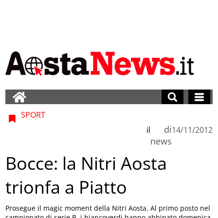
SPORT
di
il
14/11/2012
news
Bocce: la Nitri Aosta
trionfa a Piatto
Prosegue il magic moment della Nitri Aosta. Al primo posto nel
campionato di serie B, i biancoverdi hanno abbinato domenica