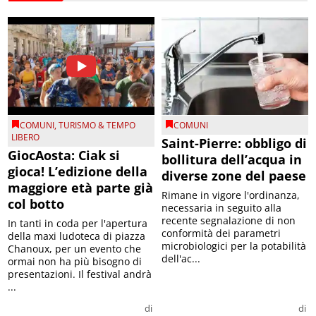
COMUNI
,
TURISMO & TEMPO
COMUNI
LIBERO
Saint-Pierre: obbligo di
GiocAosta: Ciak si
bollitura dell’acqua in
gioca! L’edizione della
diverse zone del paese
maggiore età parte già
Rimane in vigore l'ordinanza,
col botto
necessaria in seguito alla
recente segnalazione di non
In tanti in coda per l'apertura
conformità dei parametri
della maxi ludoteca di piazza
microbiologici per la potabilità
Chanoux, per un evento che
dell'ac...
ormai non ha più bisogno di
presentazioni. Il festival andrà
...
di
di