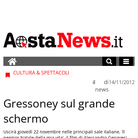
CULTURA & SPETTACOLI
di
il
14/11/2012
news
Gressoney sul grande
schermo
Uscirà giovedì 22 novembre nelle principali sale italiane, ‘Il
peggior Natale della mia vita’, il film di Alessandro Genovesi