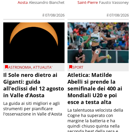
Aosta
Alessandro Bianchet
Saint-Pierre
Fausto Vassoney
il 07/08/2026
il 07/08/2026
ASTRONOMIA
,
ATTUALITA'
SPORT
Il Sole nero dietro ai
Atletica: Matilde
Giganti: guida
Abelli si prende la
all’eclissi del 12 agosto
semifinale dei 400 ai
in Valle d’Aosta
Mondiali U20 e poi
esce a testa alta
La guida ai siti migliori e agli
strumenti per pianificare
La talentuosa velocista della
l'osservazione in Valle d'Aosta
Cogne ha superato con
margine la batteria e ha
quindi chiuso quinta nella
seconda heat della sera e