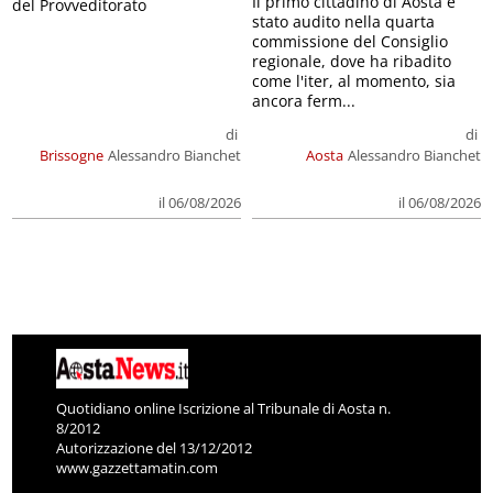
Il primo cittadino di Aosta è
del Provveditorato
stato audito nella quarta
commissione del Consiglio
regionale, dove ha ribadito
come l'iter, al momento, sia
ancora ferm...
di
di
Brissogne
Alessandro Bianchet
Aosta
Alessandro Bianchet
il 06/08/2026
il 06/08/2026
Quotidiano online Iscrizione al Tribunale di Aosta n.
8/2012
Autorizzazione del 13/12/2012
www.gazzettamatin.com