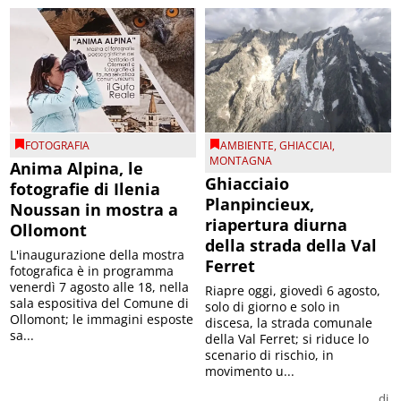
FOTOGRAFIA
AMBIENTE
,
GHIACCIAI
,
MONTAGNA
Anima Alpina, le
Ghiacciaio
fotografie di Ilenia
Planpincieux,
Noussan in mostra a
riapertura diurna
Ollomont
della strada della Val
L'inaugurazione della mostra
Ferret
fotografica è in programma
venerdì 7 agosto alle 18, nella
Riapre oggi, giovedì 6 agosto,
sala espositiva del Comune di
solo di giorno e solo in
Ollomont; le immagini esposte
discesa, la strada comunale
sa...
della Val Ferret; si riduce lo
scenario di rischio, in
movimento u...
di