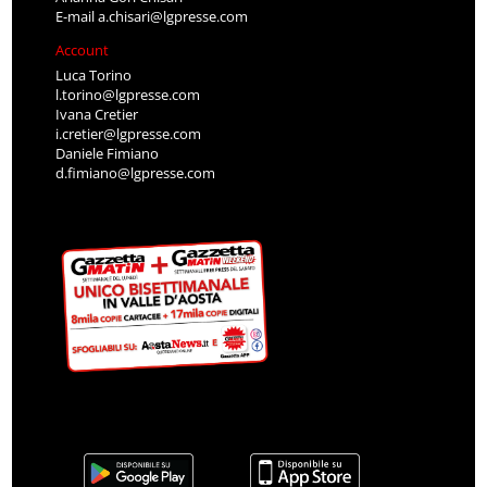
E-mail
a.chisari@lgpresse.com
Account
Luca Torino
l.torino@lgpresse.com
Ivana Cretier
i.cretier@lgpresse.com
Daniele Fimiano
d.fimiano@lgpresse.com