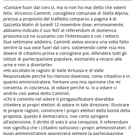
«Cantare fuori dal coro sì, ma io non ho mai detto che voterò
NO». Vincenzo Caminiti, consigliere comunale di Stella Alpina,
precisa a proposito del trafiletto comparso a pagina 4 di
Gazzetta Matin di lunedì 12 novembre dove, erroneamente,
abbiamo indicato il suo ‘NO’ al referendum di domenica
prossima (ce ne scusiamo con l’interessato e con i lettori).
Due settimane addietro, Caminiti aveva ancora una volta fatto
sentire la sua voce fuori dal coro, sostenendo come «sia mio
dovere di cittadino prima e consigliere poi, difendere tutti gli
istituti di partecipazione popolare, esortando a recarsi alle
urne e non a disertarle».
«Ho ascoltato le ragioni di Valle Virtuosa e di Valle
Responsabile perché ho ritenuto doveroso, come cittadino e in
quanto amministratore, formare una mia opinione che mi
consenta, in coscienza, di votare perché sì, io a votare ci
andrò» così aveva detto Caminiti.
«Chi è convinto nel volere il pirogassificatore dovrebbe
chiedere ai propri elettori di votare in tale direzione; illustrare
le proprie ragioni, convincere i propri elettori della bontà della
proposta, questo è democratico, non certo spingere
all’astensione. Il diritto di voto è una conquista. Il referendum
non significa che i cittadini sviliscono i propri amministratori. Il
buon amministratore apprezzerà sempre la partecipazione