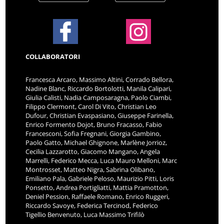
COLLABORATORI
Francesca Arcaro, Massimo Altini, Corrado Bellora,
Nadine Blanc, Riccardo Bortolotti, Manila Calipari,
Giulia Calisti, Nadia Camposaragna, Paolo Ciambi,
Filippo Clermont, Carol Di Vito, Christian Leo
Dufour, Christian Evaspasiano, Giuseppe Farinella,
Enrico Formento Dojot, Bruno Fracasso, Fabio
Francesconi, Sofia Fregnani, Giorgia Gambino,
Paolo Gatto, Michael Ghignone, Marlène Jorrioz,
Cecilia Lazzarotto, Giacomo Mangano, Angela
Marrelli, Federico Mecca, Luca Mauro Melloni, Marc
Montrosset, Matteo Nigra, Sabrina Olibano,
Emiliano Pala, Gabriele Peloso, Maurizio Pitti, Loris
Ponsetto, Andrea Portigliatti, Mattia Pramotton,
Deniel Pession, Raffaele Romano, Enrico Ruggeri,
Riccardo Savoye, Federica Tercinod, Federico
Tigellio Benvenuto, Luca Massimo Trifilò