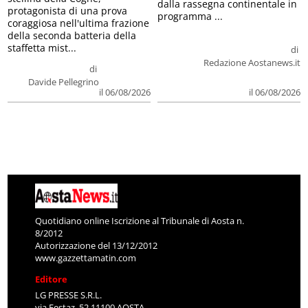
dalla rassegna continentale in
protagonista di una prova
programma ...
coraggiosa nell'ultima frazione
della seconda batteria della
staffetta mist...
di
Redazione Aostanews.it
di
Davide Pellegrino
il 06/08/2026
il 06/08/2026
Quotidiano online Iscrizione al Tribunale di Aosta n.
8/2012
Autorizzazione del 13/12/2012
www.gazzettamatin.com
Editore
LG PRESSE S.R.L.
via Festaz, 52 11100 AOSTA