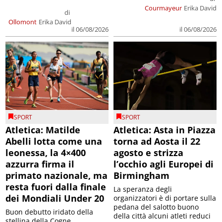
Courmayeur
Erika David
di
Ollomont
Erika David
il 06/08/2026
il 06/08/2026
SPORT
SPORT
Atletica: Matilde
Atletica: Asta in Piazza
Abelli lotta come una
torna ad Aosta il 22
leonessa, la 4×400
agosto e strizza
azzurra firma il
l’occhio agli Europei di
primato nazionale, ma
Birmingham
resta fuori dalla finale
La speranza degli
dei Mondiali Under 20
organizzatori è di portare sulla
pedana del salotto buono
Buon debutto iridato della
della città alcuni atleti reduci
stellina della Cogne,