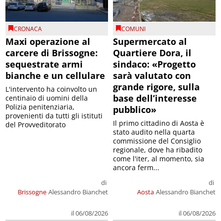
CRONACA
COMUNI
Maxi operazione al
Supermercato al
carcere di Brissogne:
Quartiere Dora, il
sequestrate armi
sindaco: «Progetto
bianche e un cellulare
sarà valutato con
grande rigore, sulla
L'intervento ha coinvolto un
base dell’interesse
centinaio di uomini della
Polizia penitenziaria,
pubblico»
provenienti da tutti gli istituti
Il primo cittadino di Aosta è
del Provveditorato
stato audito nella quarta
commissione del Consiglio
regionale, dove ha ribadito
come l'iter, al momento, sia
ancora ferm...
di
di
Brissogne
Alessandro Bianchet
Aosta
Alessandro Bianchet
il 06/08/2026
il 06/08/2026