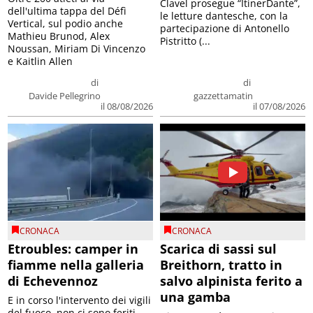
le letture dantesche, con la
Vertical, sul podio anche
partecipazione di Antonello
Mathieu Brunod, Alex
Pistritto (...
Noussan, Miriam Di Vincenzo
e Kaitlin Allen
di
di
Davide Pellegrino
gazzettamatin
il 08/08/2026
il 07/08/2026
CRONACA
CRONACA
Etroubles: camper in
Scarica di sassi sul
fiamme nella galleria
Breithorn, tratto in
di Echevennoz
salvo alpinista ferito a
una gamba
E in corso l'intervento dei vigili
del fuoco, non ci sono feriti
L'intervento è avvenuto in