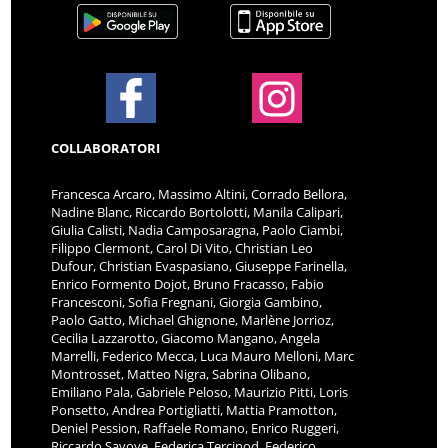
COLLABORATORI
Francesca Arcaro, Massimo Altini, Corrado Bellora,
Nadine Blanc, Riccardo Bortolotti, Manila Calipari,
Giulia Calisti, Nadia Camposaragna, Paolo Ciambi,
Filippo Clermont, Carol Di Vito, Christian Leo
Dufour, Christian Evaspasiano, Giuseppe Farinella,
Enrico Formento Dojot, Bruno Fracasso, Fabio
Francesconi, Sofia Fregnani, Giorgia Gambino,
Paolo Gatto, Michael Ghignone, Marlène Jorrioz,
Cecilia Lazzarotto, Giacomo Mangano, Angela
Marrelli, Federico Mecca, Luca Mauro Melloni, Marc
Montrosset, Matteo Nigra, Sabrina Olibano,
Emiliano Pala, Gabriele Peloso, Maurizio Pitti, Loris
Ponsetto, Andrea Portigliatti, Mattia Pramotton,
Deniel Pession, Raffaele Romano, Enrico Ruggeri,
Riccardo Savoye, Federica Tercinod, Federico
Tigellio Benvenuto, Luca Massimo Trifilò