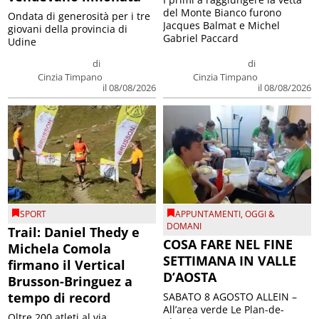
Ondata di generosità per i tre
Jacques Balmat e Michel
giovani della provincia di
Gabriel Paccard
Udine
di
di
Cinzia Timpano
Cinzia Timpano
il 08/08/2026
il 08/08/2026
SPORT
APPUNTAMENTI
,
OGGI &
DOMANI
Trail: Daniel Thedy e
COSA FARE NEL FINE
Michela Comola
SETTIMANA IN VALLE
firmano il Vertical
D’AOSTA
Brusson-Bringuez a
tempo di record
SABATO 8 AGOSTO ALLEIN –
All’area verde Le Plan-de-
Oltre 200 atleti al via
Clavel prosegue “ItinerDante”,
dell'ultima tappa del Défì