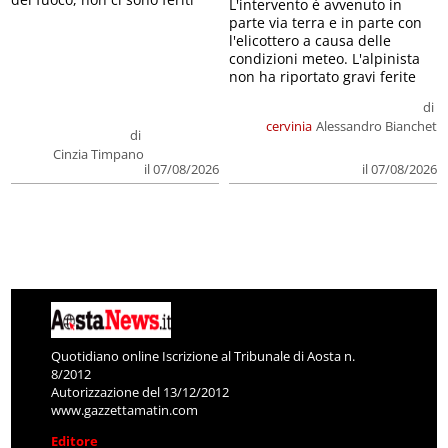
parte via terra e in parte con
l'elicottero a causa delle
condizioni meteo. L'alpinista
non ha riportato gravi ferite
di
cervinia
Alessandro Bianchet
di
Cinzia Timpano
il 07/08/2026
il 07/08/2026
Quotidiano online Iscrizione al Tribunale di Aosta n.
8/2012
Autorizzazione del 13/12/2012
www.gazzettamatin.com
Editore
LG PRESSE S.R.L.