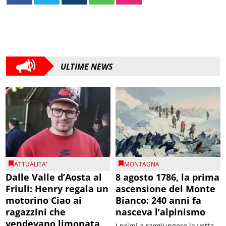
ULTIME NEWS
ATTUALITA'
MONTAGNA
Dalle Valle d’Aosta al
8 agosto 1786, la prima
Friuli: Henry regala un
ascensione del Monte
motorino Ciao ai
Bianco: 240 anni fa
ragazzini che
nasceva l’alpinismo
vendevano limonata
I primi a raggiungere la vetta
del Monte Bianco furono