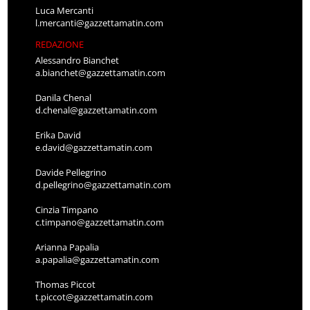
l.mercanti@gazzettamatin.com
REDAZIONE
Alessandro Bianchet
a.bianchet@gazzettamatin.com
Danila Chenal
d.chenal@gazzettamatin.com
Erika David
e.david@gazzettamatin.com
Davide Pellegrino
d.pellegrino@gazzettamatin.com
Cinzia Timpano
c.timpano@gazzettamatin.com
Arianna Papalia
a.papalia@gazzettamatin.com
Thomas Piccot
t.piccot@gazzettamatin.com
Fausto Vassoney