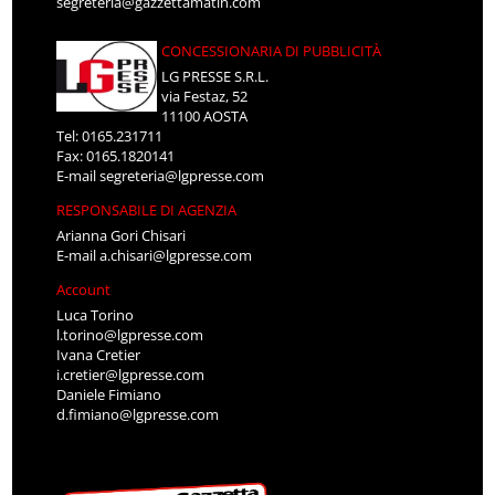
segreteria@gazzettamatin.com
CONCESSIONARIA DI PUBBLICITÀ
LG PRESSE S.R.L.
via Festaz, 52
11100 AOSTA
Tel: 0165.231711
Fax: 0165.1820141
E-mail
segreteria@lgpresse.com
RESPONSABILE DI AGENZIA
Arianna Gori Chisari
E-mail
a.chisari@lgpresse.com
Account
Luca Torino
l.torino@lgpresse.com
Ivana Cretier
i.cretier@lgpresse.com
Daniele Fimiano
d.fimiano@lgpresse.com