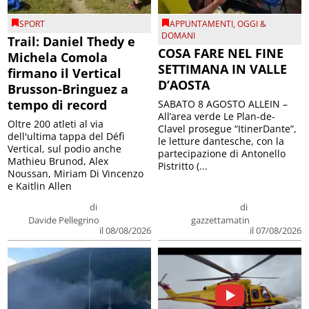
SPORT
APPUNTAMENTI
,
OGGI &
DOMANI
Trail: Daniel Thedy e
COSA FARE NEL FINE
Michela Comola
SETTIMANA IN VALLE
firmano il Vertical
D’AOSTA
Brusson-Bringuez a
tempo di record
SABATO 8 AGOSTO ALLEIN –
All’area verde Le Plan-de-
Oltre 200 atleti al via
Clavel prosegue “ItinerDante”,
dell'ultima tappa del Défì
le letture dantesche, con la
Vertical, sul podio anche
partecipazione di Antonello
Mathieu Brunod, Alex
Pistritto (...
Noussan, Miriam Di Vincenzo
e Kaitlin Allen
di
di
Davide Pellegrino
gazzettamatin
il 08/08/2026
il 07/08/2026