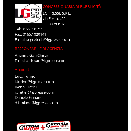
CONCESSIONARIA DI PUBBLICITÀ
LG PRESSE S.R.L.
via Festaz, 52
11100 AOSTA
Tel: 0165.231711
Fax: 0165.1820141
E-mail
segreteria@lgpresse.com
RESPONSABILE DI AGENZIA
Arianna Gori Chisari
E-mail
a.chisari@lgpresse.com
Account
Luca Torino
l.torino@lgpresse.com
Ivana Cretier
i.cretier@lgpresse.com
Daniele Fimiano
d.fimiano@lgpresse.com