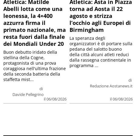
Atletica: Matilde
Atletica: Asta in Piazza
Abelli lotta come una
torna ad Aosta il 22
leonessa, la 4×400
agosto e strizza
azzurra firma il
l’occhio agli Europei di
primato nazionale, ma
Birmingham
resta fuori dalla finale
La speranza degli
dei Mondiali Under 20
organizzatori è di portare sulla
pedana del salotto buono
Buon debutto iridato della
della città alcuni atleti reduci
stellina della Cogne,
dalla rassegna continentale in
protagonista di una prova
programma ...
coraggiosa nell'ultima frazione
della seconda batteria della
staffetta mist...
di
Redazione Aostanews.it
di
Davide Pellegrino
il 06/08/2026
il 06/08/2026