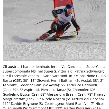
Gli austriaci hanno dominato ieri in Val Gardena, il SuperG e la
SuperCombinata FIS; nel SuperG, vittoria di Patrick Schweiger;
10° il Forestale veneto Silvano Varettoni. In 23° posizione Giulio
Bosca (CSE); 30°, 15° Giovani, Henri Battilani (Sc Aosta); 38°, 2°
Aspiranti, Federico Paini (Sc Aosta); 55° Federico Gariboldi
(Cse); 59°, 5° Aspiranti, Pierre Lucianaz (Sc Chamolé); 60°
Guglielmo Bosca (Cse); 68° Alessandro Bréan (Cse)); 78° Thierry
Marguerettaz (Cse); 89° Nicolò Nogara (Sc Azzurri del Cervino);
112° Davide Brignone (Sc Courmayeur Mont Blanc); 117° Nicola
Quaquarelli (Sc Crammont MB); 132° Matteo Pellissier (Sc La