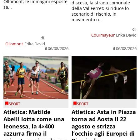
Ollomont; le immagini esposte
discesa, la strada comunale
sa...
della Val Ferret; si riduce lo
scenario di rischio, in
movimento u...
di
Courmayeur
Erika David
di
Ollomont
Erika David
il 06/08/2026
il 06/08/2026
SPORT
SPORT
Atletica: Matilde
Atletica: Asta in Piazza
Abelli lotta come una
torna ad Aosta il 22
leonessa, la 4×400
agosto e strizza
azzurra firma il
l’occhio agli Europei di