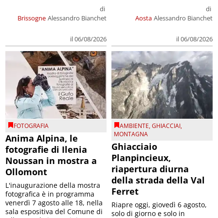
di
di
Brissogne
Alessandro Bianchet
Aosta
Alessandro Bianchet
il 06/08/2026
il 06/08/2026
FOTOGRAFIA
AMBIENTE
,
GHIACCIAI
,
MONTAGNA
Anima Alpina, le
Ghiacciaio
fotografie di Ilenia
Planpincieux,
Noussan in mostra a
riapertura diurna
Ollomont
della strada della Val
L'inaugurazione della mostra
Ferret
fotografica è in programma
venerdì 7 agosto alle 18, nella
Riapre oggi, giovedì 6 agosto,
sala espositiva del Comune di
solo di giorno e solo in