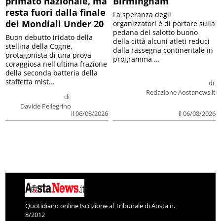
primato nazionale, ma
Birmingham
resta fuori dalla finale
La speranza degli
dei Mondiali Under 20
organizzatori è di portare sulla
pedana del salotto buono
Buon debutto iridato della
della città alcuni atleti reduci
stellina della Cogne,
dalla rassegna continentale in
protagonista di una prova
programma ...
coraggiosa nell'ultima frazione
della seconda batteria della
staffetta mist...
di
Redazione Aostanews.it
di
Davide Pellegrino
il 06/08/2026
il 06/08/2026
Quotidiano online Iscrizione al Tribunale di Aosta n.
8/2012