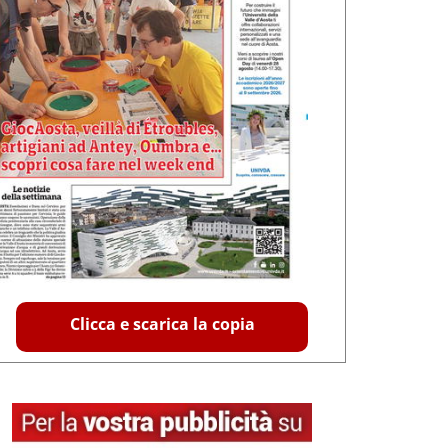
Clicca e scarica la copia