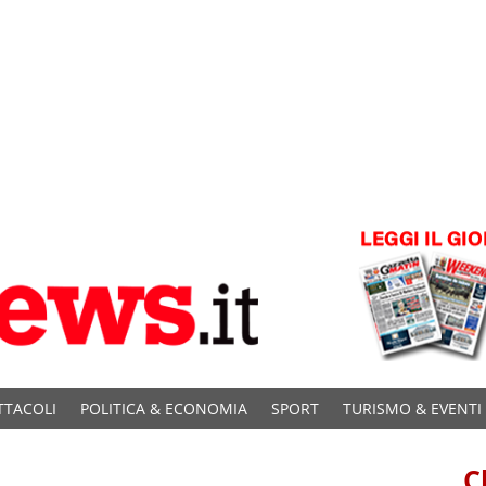
TTACOLI
POLITICA & ECONOMIA
SPORT
TURISMO & EVENTI
C