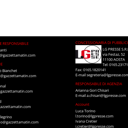
CONCESSIONARIA DI PUBBLIC
E RESPONSABILE
LG PRESSE S.R.
anti
via Festaz, 52
i@gazzettamatin.com
11100 AOSTA
NE
Tel: 0165.2317
Fax: 0165.1820141
o Bianchet
E-mail
segreteria@lgpresse.co
t@gazzettamatin.com
RESPONSABILE DI AGENZIA
enal
Arianna Gori Chisari
gazzettamatin.com
E-mail
a.chisari@lgpresse.com
d
Account
azzettamatin.com
Luca Torino
l.torino@lgpresse.com
legrino
Ivana Cretier
ino@gazzettamatin.com
i.cretier@lgpresse.com