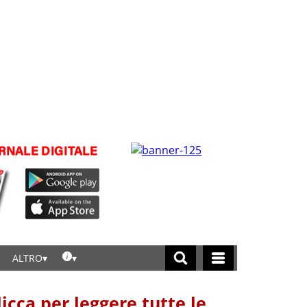
ALTRO
licca per leggere tutte le