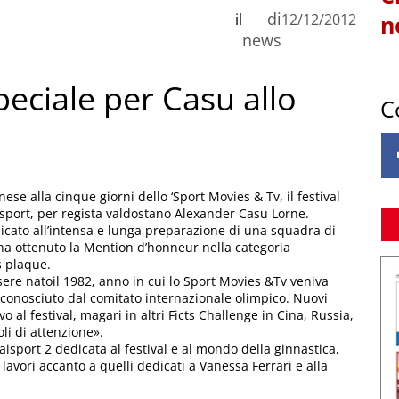
di
il
12/12/2012
n
news
eciale per Casu allo
C
ese alla cinque giorni dello ‘Sport Movies & Tv, il festival
o sport, per regista valdostano Alexander Casu Lorne.
dicato all’intensa e lunga preparazione di una squadra di
 ha ottenuto la Mention d’honneur nella categoria
s plaque.
ssere natoil 1982, anno in cui lo Sport Movies &Tv veniva
conosciuto dal comitato internazionale olimpico. Nuovi
o al festival, magari in altri Ficts Challenge in Cina, Russia,
li di attenzione».
sport 2 dedicata al festival e al mondo della ginnastica,
lavori accanto a quelli dedicati a Vanessa Ferrari e alla