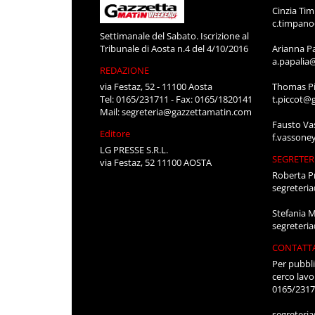
Cinzia Ti
c.timpan
Settimanale del Sabato. Iscrizione al
Tribunale di Aosta n.4 del 4/10/2016
Arianna P
a.papalia
REDAZIONE
via Festaz, 52 - 11100 Aosta
Thomas Pi
Tel: 0165/231711 - Fax: 0165/1820141
t.piccot@
Mail:
segreteria@gazzettamatin.com
Fausto Va
Editore
f.vassone
LG PRESSE S.R.L.
SEGRETER
via Festaz, 52 11100 AOSTA
Roberta P
segreteri
Stefania 
segreteri
CONTATT
Per pubbli
cerco lavo
0165/231
segreteri