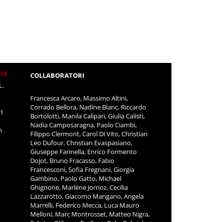
ITÀ
COLLABORATORI
L.
Francesca Arcaro, Massimo Altini,
Corrado Bellora, Nadine Blanc, Riccardo
11
Bortolotti, Manila Calipari, Giulia Calisti,
Nadia Camposaragna, Paolo Ciambi,
m
Filippo Clermont, Carol Di Vito, Christian
Leo Dufour, Christian Evaspasiano,
Giuseppe Farinella, Enrico Formento
Dojot, Bruno Fracasso, Fabio
Francesconi, Sofia Fregnani, Giorgia
Gambino, Paolo Gatto, Michael
Ghignone, Marlène Jorrioz, Cecilia
Lazzarotto, Giacomo Mangano, Angela
Marrelli, Federico Mecca, Luca Mauro
Melloni, Marc Montrosset, Matteo Nigra,