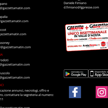
Daniele Fimiano
mpano
d.fimiano@lgpresse.com
o@gazzettamatin.com
apalia
@gazzettamatin.com
ccot
gazzettamatin.com
ssoney
y@gazzettamatin.com
IA
rodoti
a@gazzettamatin.com
Muscolo
a@gazzettamatin.com
ACI
cazione annunci, necrologi, offro e
ro, contattare la segreteria al numero:
711
a@gazzettamatin.com