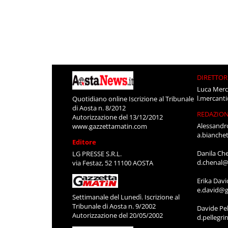
DIRETTOR
Luca Merc
l.mercant
Quotidiano online Iscrizione al Tribunale
di Aosta n. 8/2012
REDAZIO
Autorizzazione del 13/12/2012
Alessandr
www.gazzettamatin.com
a.bianche
Editore
Danila Ch
LG PRESSE S.R.L.
d.chenal@
via Festaz, 52 11100 AOSTA
Erika Davi
e.david@g
Settimanale del Lunedì. Iscrizione al
Tribunale di Aosta n. 9/2002
Davide Pel
Autorizzazione del 20/05/2002
d.pellegr