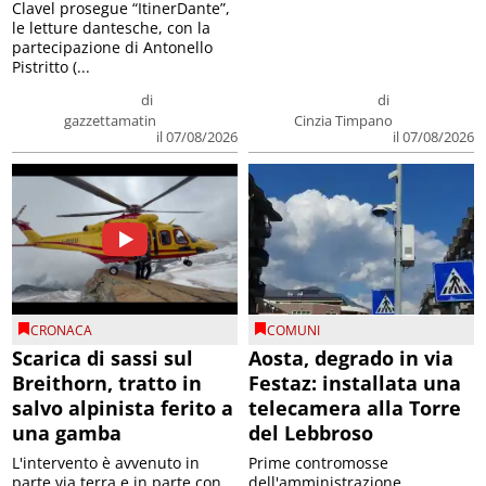
Clavel prosegue “ItinerDante”,
le letture dantesche, con la
partecipazione di Antonello
Pistritto (...
di
di
gazzettamatin
Cinzia Timpano
il 07/08/2026
il 07/08/2026
CRONACA
COMUNI
Scarica di sassi sul
Aosta, degrado in via
Breithorn, tratto in
Festaz: installata una
salvo alpinista ferito a
telecamera alla Torre
una gamba
del Lebbroso
L'intervento è avvenuto in
Prime contromosse
parte via terra e in parte con
dell'amministrazione