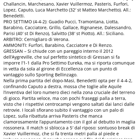
Challancin, Marchesano, Xavier Vuillermoz, Pasteris, Furfori,
Lopez, Caputo, Luca Marchetto (32′ st Matteo Marchetto). All.:
Benedetti.
PRO SETTIMO (4-4-2): Guadio Pucci, Tramontana, Liotta,
Barabino, Cacciatore, Grillo, Gallace, Rignanese, Dalessandro,
Parisi (40′ st Di Renzo), Salvitto (38′ st Piotto). All.: Siciliano.
ARBITRO: Cernigliaro di Verona.
AMMONITI: Furfori, Barabino, Cacciatore e Di Renzo.
GRESSAN – Si chiude con un pareggio interno il 2012
dell’Aygreville, che sul perfetto sintetico di Gressan si fa
imporre l’1-1 dalla Pro Settimo Eureka, ma si riporta comunque
in vetta da sola al girone di Eccellenza con un punto di
vantaggio sullo Sporting Bellinzago.
Nella prima partita del dopo-Masi, Benedetti opta per il 4-4-2,
confinando Caputo a destra, mossa che toglie alle Aquile
l’inventiva del loro numero dieci nella zona cruciale del terreno
di gioco. Partita veloce, ma con pochi fraseggi palla a terra,
visto che i rispettivi centrocampi vengono saltati dai lanci dalle
retrovie. I locali sfiorano subito il vantaggio con un palo di
Lopez, sulla ribattuta arriva Pasteris che manca
clamorosamente l’appuntamento con il gol al debutto in maglia
rossonera. Il match si sblocca a 5′ dal riposo: sontuoso break di
Xavier Vuillermoz, che si fa trenta metri palla al piede e