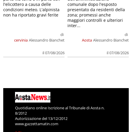
l'elicottero a causa delle
comunale dopo l'esposto
condizioni meteo. L'alpinista
presentato da residenti della
non ha riportato gravi ferite
zona; promessi anche
maggiori controlli e ulteriori
inter...
di
di
cervinia
Alessandro Bianchet
Aosta
Alessandro Bianchet
il 07/08/2026
il 07/08/2026
Quotidiano online Iscrizione al Tribunale di Aosta n.
8/2012
Autorizzazione del 13/12/2012
www.gazzettamatin.com