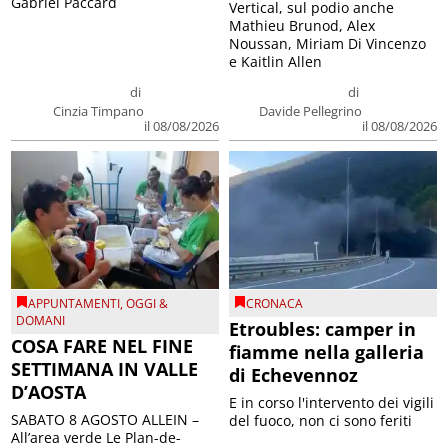
Gabriel Paccard
Vertical, sul podio anche
Mathieu Brunod, Alex
Noussan, Miriam Di Vincenzo
e Kaitlin Allen
di
di
Cinzia Timpano
Davide Pellegrino
il 08/08/2026
il 08/08/2026
APPUNTAMENTI
,
OGGI &
CRONACA
DOMANI
Etroubles: camper in
COSA FARE NEL FINE
fiamme nella galleria
SETTIMANA IN VALLE
di Echevennoz
D’AOSTA
E in corso l'intervento dei vigili
SABATO 8 AGOSTO ALLEIN –
del fuoco, non ci sono feriti
All’area verde Le Plan-de-