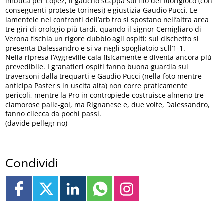
imbuca per Lopez, il gaucho scappa sul filo del fuorigioco (con
conseguenti proteste torinesi) e giustizia Gaudio Pucci. Le
lamentele nei confronti dell’arbitro si spostano nell’altra area
tre giri di orologio più tardi, quando il signor Cernigliaro di
Verona fischia un rigore dubbio agli ospiti: sul dischetto si
presenta Dalessandro e si va negli spogliatoio sull’1-1.
Nella ripresa l’Aygreville cala fisicamente e diventa ancora più
prevedibile. I granatieri ospiti fanno buona guardia sui
traversoni dalla trequarti e Gaudio Pucci (nella foto mentre
anticipa Pasteris in uscita alta) non corre praticamente
pericoli, mentre la Pro in contropiede costruisce almeno tre
clamorose palle-gol, ma Rignanese e, due volte, Dalessandro,
fanno cilecca da pochi passi.
(davide pellegrino)
Condividi