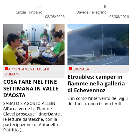
di
di
Cinzia Timpano
Davide Pellegrino
il 08/08/2026
il 08/08/2026
APPUNTAMENTI
,
OGGI &
CRONACA
DOMANI
Etroubles: camper in
COSA FARE NEL FINE
fiamme nella galleria
SETTIMANA IN VALLE
di Echevennoz
D’AOSTA
E in corso l'intervento dei vigili
SABATO 8 AGOSTO ALLEIN –
del fuoco, non ci sono feriti
All’area verde Le Plan-de-
Clavel prosegue “ItinerDante”,
le letture dantesche, con la
partecipazione di Antonello
Pistritto (...