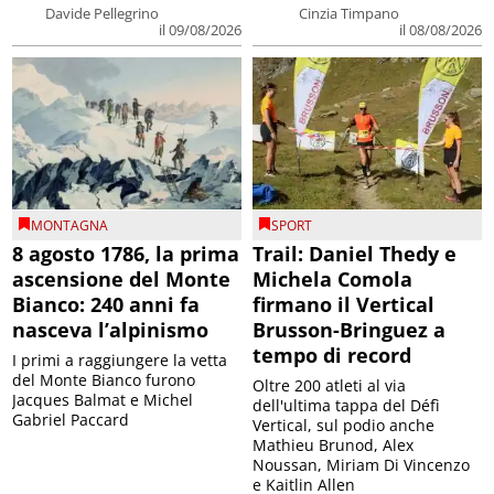
Davide Pellegrino
Cinzia Timpano
il 09/08/2026
il 08/08/2026
MONTAGNA
SPORT
8 agosto 1786, la prima
Trail: Daniel Thedy e
ascensione del Monte
Michela Comola
Bianco: 240 anni fa
firmano il Vertical
nasceva l’alpinismo
Brusson-Bringuez a
tempo di record
I primi a raggiungere la vetta
del Monte Bianco furono
Oltre 200 atleti al via
Jacques Balmat e Michel
dell'ultima tappa del Défì
Gabriel Paccard
Vertical, sul podio anche
Mathieu Brunod, Alex
Noussan, Miriam Di Vincenzo
e Kaitlin Allen