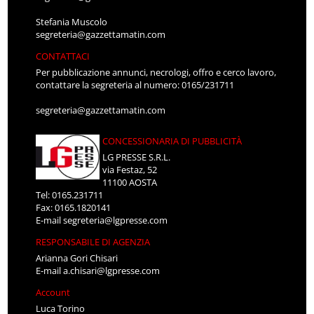
Stefania Muscolo
segreteria@gazzettamatin.com
CONTATTACI
Per pubblicazione annunci, necrologi, offro e cerco lavoro,
contattare la segreteria al numero: 0165/231711
segreteria@gazzettamatin.com
CONCESSIONARIA DI PUBBLICITÀ
LG PRESSE S.R.L.
via Festaz, 52
11100 AOSTA
Tel: 0165.231711
Fax: 0165.1820141
E-mail
segreteria@lgpresse.com
RESPONSABILE DI AGENZIA
Arianna Gori Chisari
E-mail
a.chisari@lgpresse.com
Account
Luca Torino