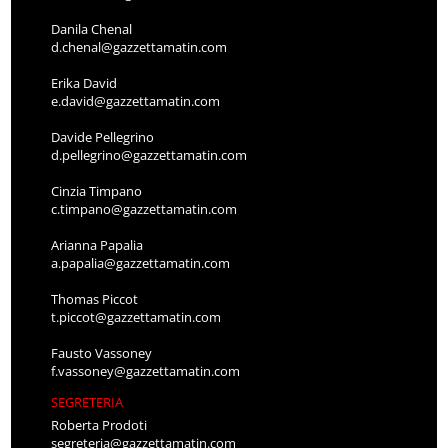
Danila Chenal
d.chenal@gazzettamatin.com
Erika David
e.david@gazzettamatin.com
Davide Pellegrino
d.pellegrino@gazzettamatin.com
Cinzia Timpano
c.timpano@gazzettamatin.com
Arianna Papalia
a.papalia@gazzettamatin.com
Thomas Piccot
t.piccot@gazzettamatin.com
Fausto Vassoney
f.vassoney@gazzettamatin.com
SEGRETERIA
Roberta Prodoti
segreteria@gazzettamatin.com