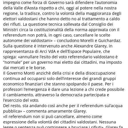
impegno come forza di Governo sarà difendere l’autonomia
della Valle d’Aosta rispetto a chi, oggi al potere nella nostra
regione, la tradisce, contro la volontà della maggioranza degli
elettori valdostani che hanno detto no al trattamento a caldo
dei rifiuti. La questione tecnica sollevata dal Consiglio dei
Ministri circa la costituzionalità della norma approvata con il
referendum non potrà, in ogni caso, cancellare le scelte
autonome dei valdostani» – concludono Morelli e Guichardaz.
Sulla questione è intervenuto anche Alexandre Glarey, in
rappresentanza di Arci VdA e dell’Espace Populaire, che
spiega: «annullare l’esito del voto referendario valdostano è
“normale” per un governo mai eletto dai cittadini, ma imposto
dai mercati e le borse.
Il Governo Monti anzichè della crisi e della disoccupazione
continua ad occuparsi solo dell’interesse dei grandi gruppi
economico finanziari che stanno spolpando il paese. Per i
professori l’emergenza è dare una lezione a chi crede possibile
il cambiamento, attraverso la democrazia partecipata e
l’esercizio del voto.
Del resto, sta andando così anche per il referendum sul’acqua
pubblica» – commenta amaramente Glarey.
«Il referendum non si può cancellare, almeno come
espressione della volontà dei cittadini valdostani. Nessuna
legge o sentenza può costringere a bruciare i rifiuti». Glarey fa