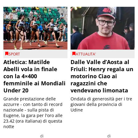
SPORT
ATTUALITA'
Atletica: Matilde
Dalle Valle d’Aosta al
Abelli vola in finale
Friuli: Henry regala un
con la 4×400
motorino Ciao ai
femminile ai Mondiali
ragazzini che
Under 20
vendevano limonata
Grande prestazione delle
Ondata di generosità per i tre
azzurre - con tanto di record
giovani della provincia di
nazionale - sulla pista di
Udine
Eugene, la gara per l'oro alle
23.42 (ora italiana) di questa
notte
di
di