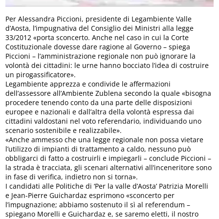
Per Alessandra Piccioni, presidente di Legambiente Valle
d’Aosta, l’impugnativa del Consiglio dei Ministri alla legge
33/2012 «porta sconcerto. Anche nel caso in cui la Corte
Costituzionale dovesse dare ragione al Governo – spiega
Piccioni – l’amministrazione regionale non può ignorare la
volontà dei cittadini: le urne hanno bocciato l’idea di costruire
un pirogassificatore».
Legambiente apprezza e condivide le affermazioni
dell’assessore all’Ambiente Zublena secondo la quale «bisogna
procedere tenendo conto da una parte delle disposizioni
europee e nazionali e dall’altra della volontà espressa dai
cittadini valdostani nel voto referendario, individuando uno
scenario sostenibile e realizzabile».
«Anche ammesso che una legge regionale non possa vietare
l’utilizzo di impianti di trattamento a caldo, nessuno può
obbligarci di fatto a costruirli e impiegarli – conclude Piccioni –
la strada è tracciata, gli scenari alternativi all’inceneritore sono
in fase di verifica, indietro non si torna».
I candidati alle Politiche di ‘Per la valle d’Aosta’ Patrizia Morelli
e Jean-Pierre Guichardaz esprimono «sconcerto per
l’impugnazione; abbiamo sostenuto il sì al referendum –
spiegano Morelli e Guichardaz e, se saremo eletti, il nostro