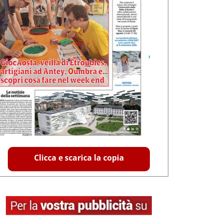
Clicca e scarica la copia