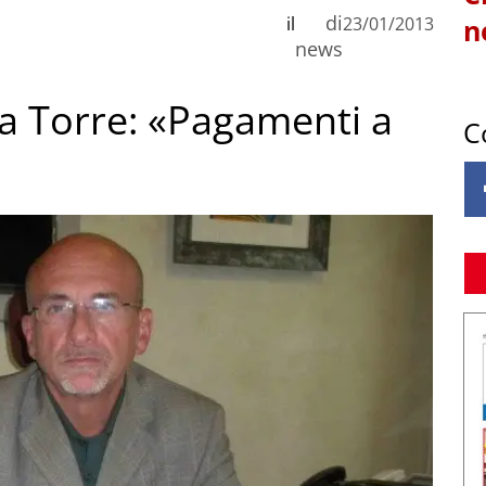
di
il
23/01/2013
n
news
a Torre: «Pagamenti a
C