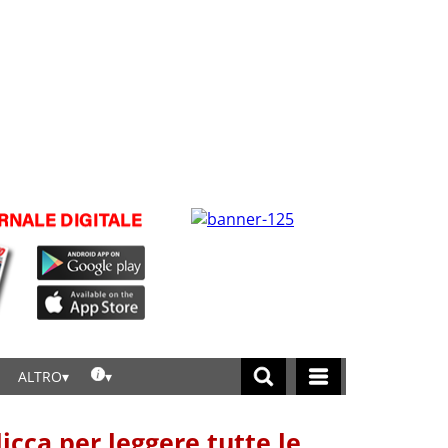
ALTRO
licca per leggere tutte le