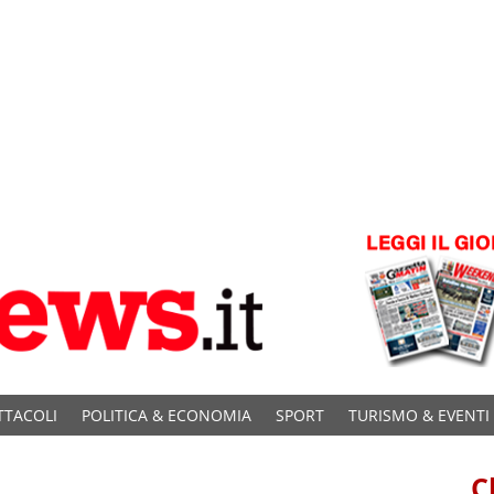
TTACOLI
POLITICA & ECONOMIA
SPORT
TURISMO & EVENTI
C