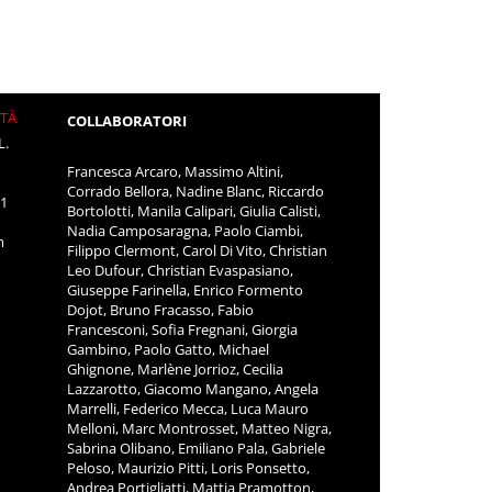
ITÀ
COLLABORATORI
L.
Francesca Arcaro, Massimo Altini,
Corrado Bellora, Nadine Blanc, Riccardo
11
Bortolotti, Manila Calipari, Giulia Calisti,
Nadia Camposaragna, Paolo Ciambi,
m
Filippo Clermont, Carol Di Vito, Christian
Leo Dufour, Christian Evaspasiano,
Giuseppe Farinella, Enrico Formento
Dojot, Bruno Fracasso, Fabio
Francesconi, Sofia Fregnani, Giorgia
Gambino, Paolo Gatto, Michael
Ghignone, Marlène Jorrioz, Cecilia
Lazzarotto, Giacomo Mangano, Angela
Marrelli, Federico Mecca, Luca Mauro
Melloni, Marc Montrosset, Matteo Nigra,
Sabrina Olibano, Emiliano Pala, Gabriele
Peloso, Maurizio Pitti, Loris Ponsetto,
Andrea Portigliatti, Mattia Pramotton,