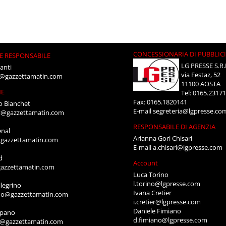
CONCESSIONARIA DI PUBBLIC
E RESPONSABILE
LG PRESSE S.R.
anti
via Festaz, 52
i@gazzettamatin.com
11100 AOSTA
NE
Tel: 0165.2317
Fax: 0165.1820141
o Bianchet
E-mail
segreteria@lgpresse.co
t@gazzettamatin.com
RESPONSABILE DI AGENZIA
enal
Arianna Gori Chisari
gazzettamatin.com
E-mail
a.chisari@lgpresse.com
d
Account
azzettamatin.com
Luca Torino
l.torino@lgpresse.com
legrino
Ivana Cretier
ino@gazzettamatin.com
i.cretier@lgpresse.com
Daniele Fimiano
mpano
d.fimiano@lgpresse.com
o@gazzettamatin.com