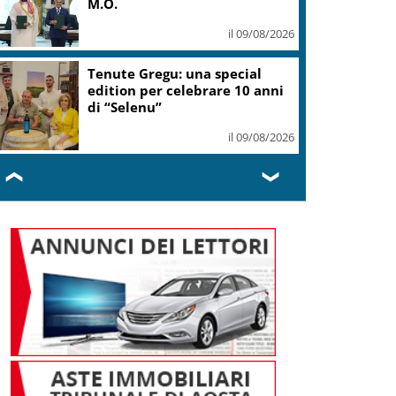
M.O.
il 09/08/2026
Tenute Gregu: una special
edition per celebrare 10 anni
di “Selenu”
il 09/08/2026
❮
❯