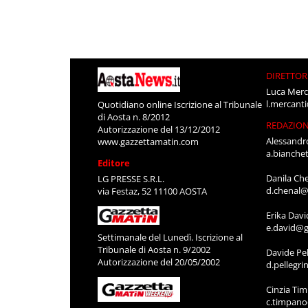
DIRETTOR
Luca Merc
l.mercant
Quotidiano online Iscrizione al Tribunale
di Aosta n. 8/2012
REDAZIO
Autorizzazione del 13/12/2012
Alessandr
www.gazzettamatin.com
a.bianche
Editore
Danila Ch
LG PRESSE S.R.L.
d.chenal@
via Festaz, 52 11100 AOSTA
Erika Davi
e.david@g
Settimanale del Lunedì. Iscrizione al
Tribunale di Aosta n. 9/2002
Davide Pel
Autorizzazione del 20/05/2002
d.pellegr
Cinzia Ti
c.timpan