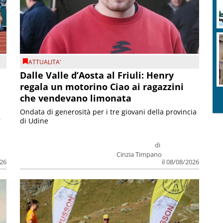
ATTUALITA'
Dalle Valle d’Aosta al Friuli: Henry
regala un motorino Ciao ai ragazzini
che vendevano limonata
Ondata di generosità per i tre giovani della provincia
r
di Udine
di
Cinzia Timpano
026
il 08/08/2026