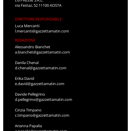
via Festaz, 52 11100 AOSTA
DIRETTORE RESPONSABILE
Luca Mercanti
l.mercanti@gazzettamatin.com
REDAZIONE
Alessandro Bianchet
a.bianchet@gazzettamatin.com
Danila Chenal
d.chenal@gazzettamatin.com
Erika David
e.david@gazzettamatin.com
Davide Pellegrino
d.pellegrino@gazzettamatin.com
Cinzia Timpano
c.timpano@gazzettamatin.com
Arianna Papalia
a.papalia@gazzettamatin.com