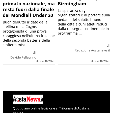
primato nazionale, ma
Birmingham
resta fuori dalla finale
La speranza degli
dei Mondiali Under 20
organizzatori è di portare sulla
pedana del salotto buono
Buon debutto iridato della
della città alcuni atleti reduci
stellina della Cogne,
dalla rassegna continentale in
protagonista di una prova
programma ...
coraggiosa nell'ultima frazione
della seconda batteria della
staffetta mist...
di
Redazione Aostanews.it
di
Davide Pellegrino
il 06/08/2026
il 06/08/2026
Quotidiano online Iscrizione al Tribunale di Aosta n.
8/2012