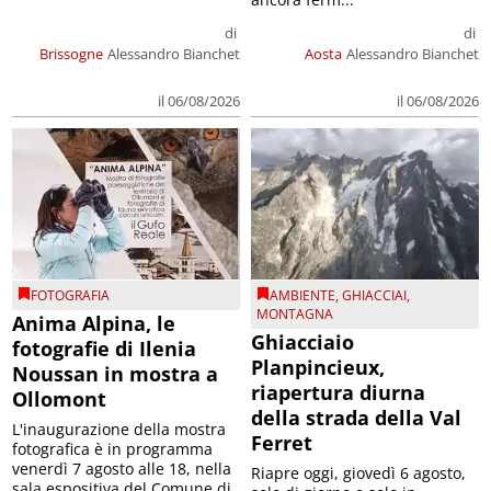
di
di
Brissogne
Alessandro Bianchet
Aosta
Alessandro Bianchet
il 06/08/2026
il 06/08/2026
FOTOGRAFIA
AMBIENTE
,
GHIACCIAI
,
MONTAGNA
Anima Alpina, le
Ghiacciaio
fotografie di Ilenia
Planpincieux,
Noussan in mostra a
riapertura diurna
Ollomont
della strada della Val
L'inaugurazione della mostra
Ferret
fotografica è in programma
venerdì 7 agosto alle 18, nella
Riapre oggi, giovedì 6 agosto,
sala espositiva del Comune di