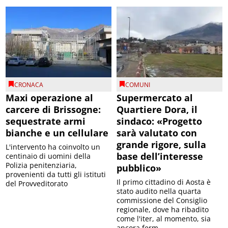
CRONACA
COMUNI
Maxi operazione al
Supermercato al
carcere di Brissogne:
Quartiere Dora, il
sequestrate armi
sindaco: «Progetto
bianche e un cellulare
sarà valutato con
grande rigore, sulla
L'intervento ha coinvolto un
base dell’interesse
centinaio di uomini della
Polizia penitenziaria,
pubblico»
provenienti da tutti gli istituti
Il primo cittadino di Aosta è
del Provveditorato
stato audito nella quarta
commissione del Consiglio
regionale, dove ha ribadito
come l'iter, al momento, sia
ancora ferm...