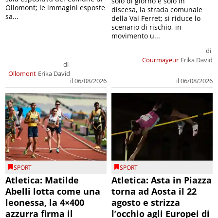
solo di giorno e solo in
Ollomont; le immagini esposte
discesa, la strada comunale
sa...
della Val Ferret; si riduce lo
scenario di rischio, in
movimento u...
di
Courmayeur
Erika David
di
Ollomont
Erika David
il 06/08/2026
il 06/08/2026
SPORT
SPORT
Atletica: Matilde
Atletica: Asta in Piazza
Abelli lotta come una
torna ad Aosta il 22
leonessa, la 4×400
agosto e strizza
azzurra firma il
l’occhio agli Europei di