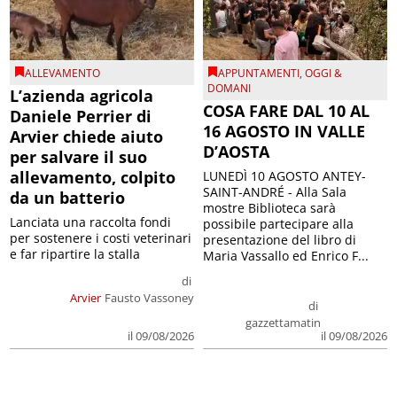
ALLEVAMENTO
APPUNTAMENTI
,
OGGI &
DOMANI
L’azienda agricola
COSA FARE DAL 10 AL
Daniele Perrier di
16 AGOSTO IN VALLE
Arvier chiede aiuto
D’AOSTA
per salvare il suo
allevamento, colpito
LUNEDÌ 10 AGOSTO ANTEY-
SAINT-ANDRÉ - Alla Sala
da un batterio
mostre Biblioteca sarà
Lanciata una raccolta fondi
possibile partecipare alla
per sostenere i costi veterinari
presentazione del libro di
e far ripartire la stalla
Maria Vassallo ed Enrico F...
di
Arvier
Fausto Vassoney
di
gazzettamatin
il 09/08/2026
il 09/08/2026