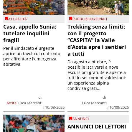
ATTUALITA'
PUBBLIREDAZIONALI
Casa, appello Sunia:
Trekking senza limiti:
tutelare inquilini
con il progetto
fragili
“CASPITA” la Valle
d’Aosta apre i sentieri
Per il Sindacato è urgente
a tutti
aprire un tavolo di confronto
per affrontare l'emergenza
Da agosto a ottobre, è
abitativa
possibile iscriversi a nove
escursioni gratuite e aperte a
tutti in sei comuni valdostani:
un'esperienza alpina
condivisa grazi...
di
di
Aosta
Luca Mercanti
Luca Mercanti
il 10/08/2026
il 10/08/2026
ANNUNCI
ANNUNCI DEI LETTORI