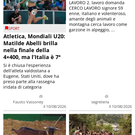
LAVORO 2. lavoro domanda
CERCO LAVORO signore 59
enne, italiano e volenteroso,
amante degli animali e
montagna cerca lavoro come
SPORT
garzone in alpeggio, ...
Atletica, Mondiali U20:
Matilde Abelli brilla
nella finale della
4×400, ma l’Italia è 7ª
Si è chiusa l'esperienza
dell'atleta valdostana a
Eugene, Stati Uniti, dove ha
preso parte alla rassegna
iridata di categoria
di
di
Fausto Vassoney
segreteria
il 10/08/2026
il 10/08/2026