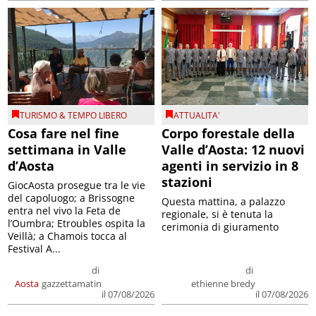
TURISMO & TEMPO LIBERO
ATTUALITA'
Cosa fare nel fine
Corpo forestale della
settimana in Valle
Valle d’Aosta: 12 nuovi
d’Aosta
agenti in servizio in 8
stazioni
GiocAosta prosegue tra le vie
del capoluogo; a Brissogne
Questa mattina, a palazzo
entra nel vivo la Feta de
regionale, si è tenuta la
l’Oumbra; Etroubles ospita la
cerimonia di giuramento
Veillà; a Chamois tocca al
Festival A...
di
di
Aosta
gazzettamatin
ethienne bredy
il 07/08/2026
il 07/08/2026