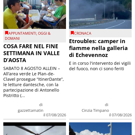
APPUNTAMENTI
,
OGGI &
CRONACA
DOMANI
Etroubles: camper in
COSA FARE NEL FINE
fiamme nella galleria
SETTIMANA IN VALLE
di Echevennoz
D’AOSTA
E in corso l'intervento dei vigili
SABATO 8 AGOSTO ALLEIN –
del fuoco, non ci sono feriti
All’area verde Le Plan-de-
Clavel prosegue “ItinerDante”,
le letture dantesche, con la
partecipazione di Antonello
Pistritto (...
di
di
gazzettamatin
Cinzia Timpano
il 07/08/2026
il 07/08/2026