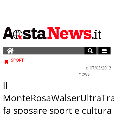
SPORT
di
il
07/03/2013
news
Il
MonteRosaWalserUltraTra
fa sposare sport e cultura