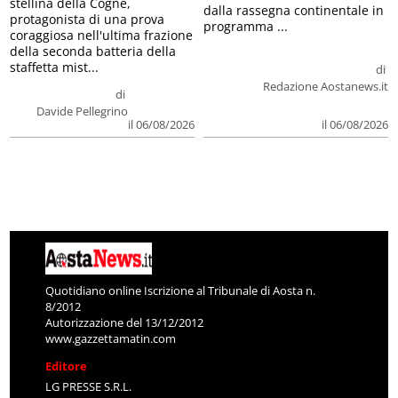
stellina della Cogne,
dalla rassegna continentale in
protagonista di una prova
programma ...
coraggiosa nell'ultima frazione
della seconda batteria della
staffetta mist...
di
Redazione Aostanews.it
di
Davide Pellegrino
il 06/08/2026
il 06/08/2026
Quotidiano online Iscrizione al Tribunale di Aosta n.
8/2012
Autorizzazione del 13/12/2012
www.gazzettamatin.com
Editore
LG PRESSE S.R.L.