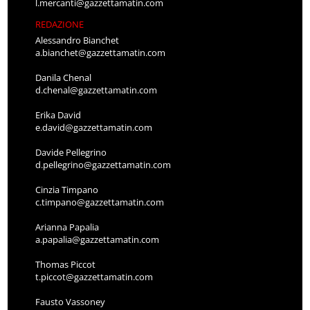
l.mercanti@gazzettamatin.com
REDAZIONE
Alessandro Bianchet
a.bianchet@gazzettamatin.com
Danila Chenal
d.chenal@gazzettamatin.com
Erika David
e.david@gazzettamatin.com
Davide Pellegrino
d.pellegrino@gazzettamatin.com
Cinzia Timpano
c.timpano@gazzettamatin.com
Arianna Papalia
a.papalia@gazzettamatin.com
Thomas Piccot
t.piccot@gazzettamatin.com
Fausto Vassoney