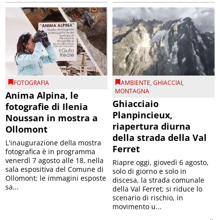
FOTOGRAFIA
AMBIENTE
,
GHIACCIAI
,
MONTAGNA
Anima Alpina, le
Ghiacciaio
fotografie di Ilenia
Planpincieux,
Noussan in mostra a
riapertura diurna
Ollomont
della strada della Val
L'inaugurazione della mostra
Ferret
fotografica è in programma
venerdì 7 agosto alle 18, nella
Riapre oggi, giovedì 6 agosto,
sala espositiva del Comune di
solo di giorno e solo in
Ollomont; le immagini esposte
discesa, la strada comunale
sa...
della Val Ferret; si riduce lo
scenario di rischio, in
movimento u...