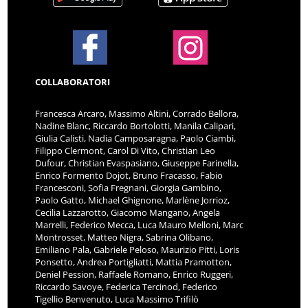
COLLABORATORI
Francesca Arcaro, Massimo Altini, Corrado Bellora,
Nadine Blanc, Riccardo Bortolotti, Manila Calipari,
Giulia Calisti, Nadia Camposaragna, Paolo Ciambi,
Filippo Clermont, Carol Di Vito, Christian Leo
Dufour, Christian Evaspasiano, Giuseppe Farinella,
Enrico Formento Dojot, Bruno Fracasso, Fabio
Francesconi, Sofia Fregnani, Giorgia Gambino,
Paolo Gatto, Michael Ghignone, Marlène Jorrioz,
Cecilia Lazzarotto, Giacomo Mangano, Angela
Marrelli, Federico Mecca, Luca Mauro Melloni, Marc
Montrosset, Matteo Nigra, Sabrina Olibano,
Emiliano Pala, Gabriele Peloso, Maurizio Pitti, Loris
Ponsetto, Andrea Portigliatti, Mattia Pramotton,
Deniel Pession, Raffaele Romano, Enrico Ruggeri,
Riccardo Savoye, Federica Tercinod, Federico
Tigellio Benvenuto, Luca Massimo Trifilò