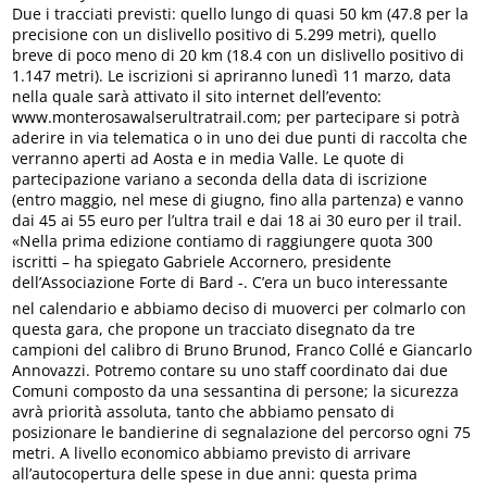
Due i tracciati previsti: quello lungo di quasi 50 km (47.8 per la
precisione con un dislivello positivo di 5.299 metri), quello
breve di poco meno di 20 km (18.4 con un dislivello positivo di
1.147 metri). Le iscrizioni si apriranno lunedì 11 marzo, data
nella quale sarà attivato il sito internet dell’evento:
www.monterosawalserultratrail.com; per partecipare si potrà
aderire in via telematica o in uno dei due punti di raccolta che
verranno aperti ad Aosta e in media Valle. Le quote di
partecipazione variano a seconda della data di iscrizione
(entro maggio, nel mese di giugno, fino alla partenza) e vanno
dai 45 ai 55 euro per l’ultra trail e dai 18 ai 30 euro per il trail.
«Nella prima edizione contiamo di raggiungere quota 300
iscritti – ha spiegato Gabriele Accornero, presidente
dell’Associazione Forte di Bard -. C’era un buco interessante
nel calendario e abbiamo deciso di muoverci per colmarlo con
questa gara, che propone un tracciato disegnato da tre
campioni del calibro di Bruno Brunod, Franco Collé e Giancarlo
Annovazzi. Potremo contare su uno staff coordinato dai due
Comuni composto da una sessantina di persone; la sicurezza
avrà priorità assoluta, tanto che abbiamo pensato di
posizionare le bandierine di segnalazione del percorso ogni 75
metri. A livello economico abbiamo previsto di arrivare
all’autocopertura delle spese in due anni: questa prima