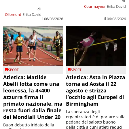
di
Courmayeur
Erika David
di
Ollomont
Erika David
il 06/08/2026
il 06/08/2026
SPORT
SPORT
Atletica: Matilde
Atletica: Asta in Piazza
Abelli lotta come una
torna ad Aosta il 22
leonessa, la 4×400
agosto e strizza
azzurra firma il
l’occhio agli Europei di
primato nazionale, ma
Birmingham
resta fuori dalla finale
La speranza degli
dei Mondiali Under 20
organizzatori è di portare sulla
pedana del salotto buono
Buon debutto iridato della
della città alcuni atleti reduci