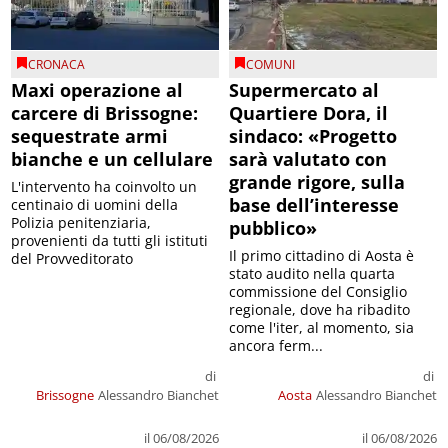
CRONACA
COMUNI
Maxi operazione al
Supermercato al
carcere di Brissogne:
Quartiere Dora, il
sequestrate armi
sindaco: «Progetto
bianche e un cellulare
sarà valutato con
grande rigore, sulla
L'intervento ha coinvolto un
base dell’interesse
centinaio di uomini della
Polizia penitenziaria,
pubblico»
provenienti da tutti gli istituti
Il primo cittadino di Aosta è
del Provveditorato
stato audito nella quarta
commissione del Consiglio
regionale, dove ha ribadito
come l'iter, al momento, sia
ancora ferm...
di
di
Brissogne
Alessandro Bianchet
Aosta
Alessandro Bianchet
il 06/08/2026
il 06/08/2026