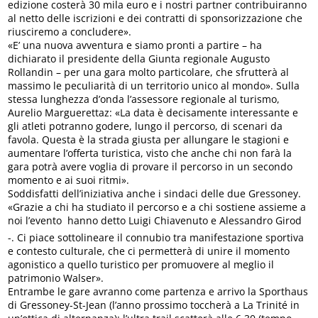
edizione costerà 30 mila euro e i nostri partner contribuiranno
al netto delle iscrizioni e dei contratti di sponsorizzazione che
riusciremo a concludere».
«E’ una nuova avventura e siamo pronti a partire – ha
dichiarato il presidente della Giunta regionale Augusto
Rollandin – per una gara molto particolare, che sfrutterà al
massimo le peculiarità di un territorio unico al mondo». Sulla
stessa lunghezza d’onda l’assessore regionale al turismo,
Aurelio Marguerettaz: «La data è decisamente interessante e
gli atleti potranno godere, lungo il percorso, di scenari da
favola. Questa è la strada giusta per allungare le stagioni e
aumentare l’offerta turistica, visto che anche chi non farà la
gara potrà avere voglia di provare il percorso in un secondo
momento e ai suoi ritmi».
Soddisfatti dell’iniziativa anche i sindaci delle due Gressoney.
«Grazie a chi ha studiato il percorso e a chi sostiene assieme a
noi l’evento  hanno detto Luigi Chiavenuto e Alessandro Girod
-. Ci piace sottolineare il connubio tra manifestazione sportiva
e contesto culturale, che ci permetterà di unire il momento
agonistico a quello turistico per promuovere al meglio il
patrimonio Walser».
Entrambe le gare avranno come partenza e arrivo la Sporthaus
di Gressoney-St-Jean (l’anno prossimo toccherà a La Trinité in