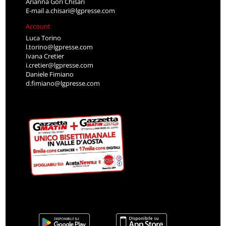
Arianna Gori Chisari
E-mail
a.chisari@lgpresse.com
Account
Luca Torino
l.torino@lgpresse.com
Ivana Cretier
i.cretier@lgpresse.com
Daniele Fimiano
d.fimiano@lgpresse.com