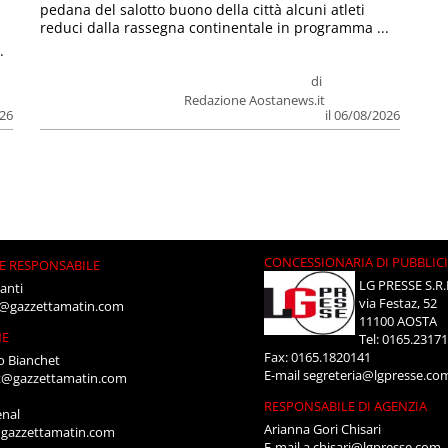
pedana del salotto buono della città alcuni atleti
reduci dalla rassegna continentale in programma ...
.
di
Redazione Aostanews.it
026
il 06/08/2026
CONCESSIONARIA DI PUBBLIC
E RESPONSABILE
LG PRESSE S.R.
anti
via Festaz, 52
i@gazzettamatin.com
11100 AOSTA
NE
Tel: 0165.2317
Fax: 0165.1820141
o Bianchet
E-mail
segreteria@lgpresse.co
t@gazzettamatin.com
RESPONSABILE DI AGENZIA
enal
Arianna Gori Chisari
gazzettamatin.com
E-mail
a.chisari@lgpresse.com