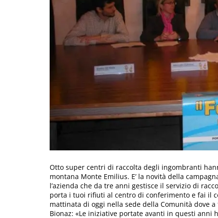
Otto super centri di raccolta degli ingombranti han
montana Monte Emilius. E’ la novità della campagna
l’azienda che da tre anni gestisce il servizio di raccol
porta i tuoi rifiuti al centro di conferimento e fai i
mattinata di oggi nella sede della Comunità dove a f
Bionaz: «Le iniziative portate avanti in questi anni