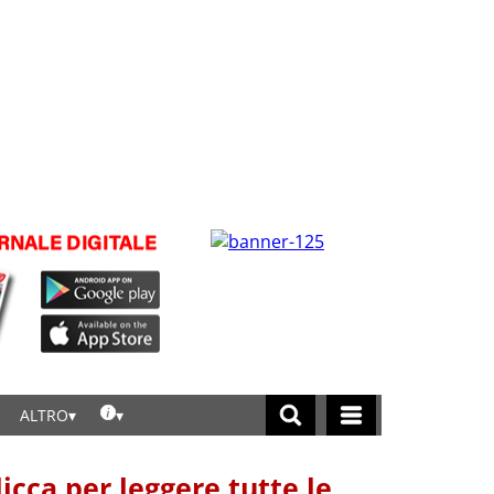
ALTRO
licca per leggere tutte le