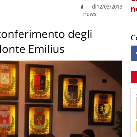
di
il
12/03/2013
n
news
 conferimento degli
C
Monte Emilius