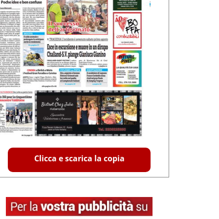
Clicca e scarica la copia