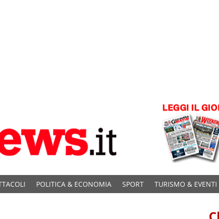
TTACOLI
POLITICA & ECONOMIA
SPORT
TURISMO & EVENTI
C