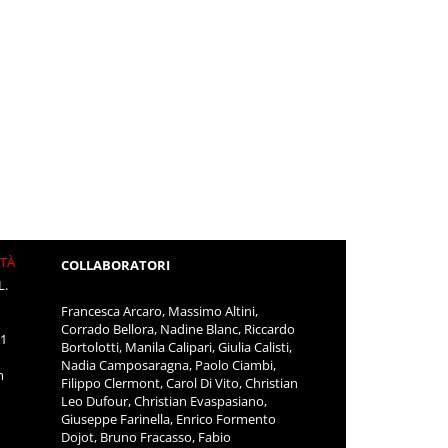
ITÀ
COLLABORATORI
L.
Francesca Arcaro, Massimo Altini,
Corrado Bellora, Nadine Blanc, Riccardo
11
Bortolotti, Manila Calipari, Giulia Calisti,
Nadia Camposaragna, Paolo Ciambi,
m
Filippo Clermont, Carol Di Vito, Christian
Leo Dufour, Christian Evaspasiano,
Giuseppe Farinella, Enrico Formento
Dojot, Bruno Fracasso, Fabio