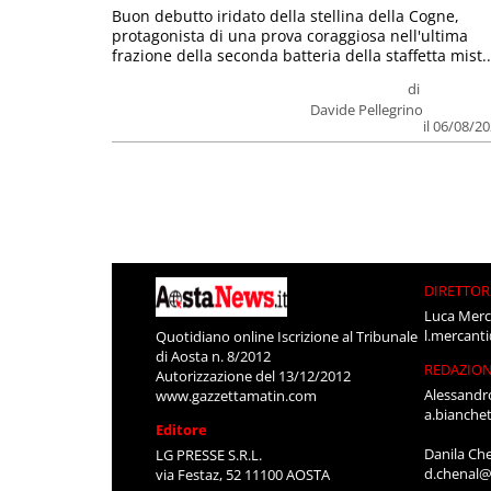
Buon debutto iridato della stellina della Cogne,
protagonista di una prova coraggiosa nell'ultima
frazione della seconda batteria della staffetta mist..
di
Davide Pellegrino
il 06/08/2
DIRETTOR
Luca Merc
l.mercant
Quotidiano online Iscrizione al Tribunale
di Aosta n. 8/2012
REDAZIO
Autorizzazione del 13/12/2012
Alessandr
www.gazzettamatin.com
a.bianche
Editore
Danila Ch
LG PRESSE S.R.L.
d.chenal@
via Festaz, 52 11100 AOSTA