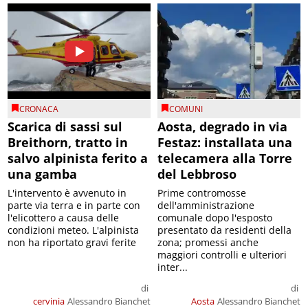
CRONACA
COMUNI
Scarica di sassi sul
Aosta, degrado in via
Breithorn, tratto in
Festaz: installata una
salvo alpinista ferito a
telecamera alla Torre
una gamba
del Lebbroso
L'intervento è avvenuto in
Prime contromosse
parte via terra e in parte con
dell'amministrazione
l'elicottero a causa delle
comunale dopo l'esposto
condizioni meteo. L'alpinista
presentato da residenti della
non ha riportato gravi ferite
zona; promessi anche
maggiori controlli e ulteriori
inter...
di
di
cervinia
Alessandro Bianchet
Aosta
Alessandro Bianchet