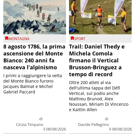
MONTAGNA
SPORT
8 agosto 1786, la prima
Trail: Daniel Thedy e
ascensione del Monte
Michela Comola
Bianco: 240 anni fa
firmano il Vertical
nasceva l’alpinismo
Brusson-Bringuez a
tempo di record
I primi a raggiungere la vetta
del Monte Bianco furono
Oltre 200 atleti al via
Jacques Balmat e Michel
dell'ultima tappa del Défì
Gabriel Paccard
Vertical, sul podio anche
Mathieu Brunod, Alex
Noussan, Miriam Di Vincenzo
e Kaitlin Allen
di
di
Cinzia Timpano
Davide Pellegrino
il 08/08/2026
il 08/08/2026