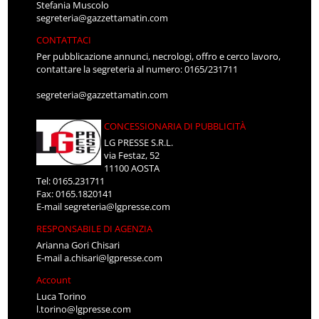
Stefania Muscolo
segreteria@gazzettamatin.com
CONTATTACI
Per pubblicazione annunci, necrologi, offro e cerco lavoro,
contattare la segreteria al numero: 0165/231711
segreteria@gazzettamatin.com
CONCESSIONARIA DI PUBBLICITÀ
LG PRESSE S.R.L.
via Festaz, 52
11100 AOSTA
Tel: 0165.231711
Fax: 0165.1820141
E-mail
segreteria@lgpresse.com
RESPONSABILE DI AGENZIA
Arianna Gori Chisari
E-mail
a.chisari@lgpresse.com
Account
Luca Torino
l.torino@lgpresse.com