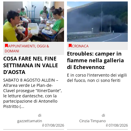
APPUNTAMENTI
,
OGGI &
CRONACA
DOMANI
Etroubles: camper in
COSA FARE NEL FINE
fiamme nella galleria
SETTIMANA IN VALLE
di Echevennoz
D’AOSTA
E in corso l'intervento dei vigili
SABATO 8 AGOSTO ALLEIN –
del fuoco, non ci sono feriti
All’area verde Le Plan-de-
Clavel prosegue “ItinerDante”,
le letture dantesche, con la
partecipazione di Antonello
Pistritto (...
di
di
gazzettamatin
Cinzia Timpano
il 07/08/2026
il 07/08/2026