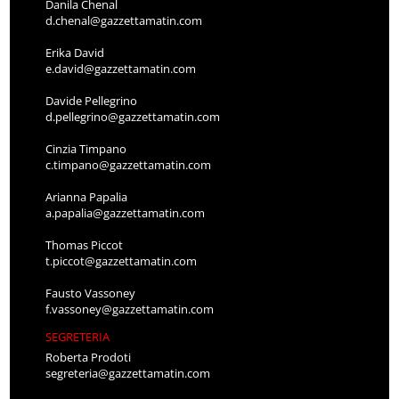
Danila Chenal
d.chenal@gazzettamatin.com
Erika David
e.david@gazzettamatin.com
Davide Pellegrino
d.pellegrino@gazzettamatin.com
Cinzia Timpano
c.timpano@gazzettamatin.com
Arianna Papalia
a.papalia@gazzettamatin.com
Thomas Piccot
t.piccot@gazzettamatin.com
Fausto Vassoney
f.vassoney@gazzettamatin.com
SEGRETERIA
Roberta Prodoti
segreteria@gazzettamatin.com