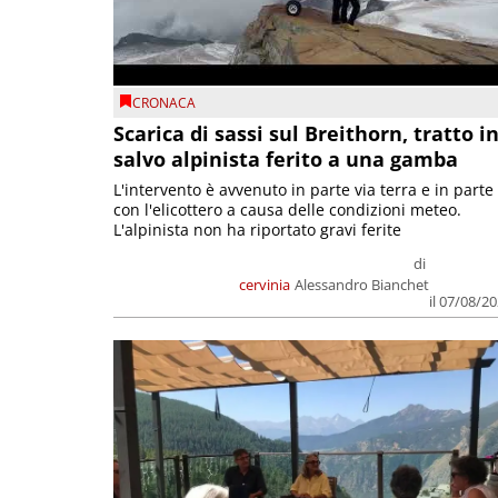
CRONACA
Scarica di sassi sul Breithorn, tratto i
salvo alpinista ferito a una gamba
L'intervento è avvenuto in parte via terra e in parte
con l'elicottero a causa delle condizioni meteo.
L'alpinista non ha riportato gravi ferite
di
cervinia
Alessandro Bianchet
il 07/08/2