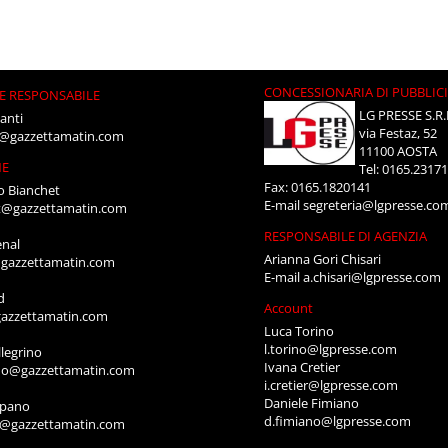
CONCESSIONARIA DI PUBBLIC
E RESPONSABILE
LG PRESSE S.R.
anti
via Festaz, 52
i@gazzettamatin.com
11100 AOSTA
NE
Tel: 0165.2317
Fax: 0165.1820141
o Bianchet
E-mail
segreteria@lgpresse.co
t@gazzettamatin.com
RESPONSABILE DI AGENZIA
enal
Arianna Gori Chisari
gazzettamatin.com
E-mail
a.chisari@lgpresse.com
d
Account
azzettamatin.com
Luca Torino
l.torino@lgpresse.com
legrino
Ivana Cretier
ino@gazzettamatin.com
i.cretier@lgpresse.com
Daniele Fimiano
mpano
d.fimiano@lgpresse.com
o@gazzettamatin.com