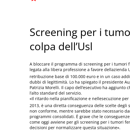
Screening per i tumor
colpa dell’Usl
A bloccare il programma di screening per i tumori fe
legata alla libera professione a favore dellazienda
retribuzione base di 100.000 euro e in un caso addir
dubbi di legittimità. Lo ha spiegato il presidente 
Patrizia Morelli. Il capo dell’esecutivo ha aggiunto
l’alto standard del servizio.
«Il ritardo nella pianificazione e nellesecuzione per
2013, è una diretta conseguenza delle scelte degli s
non conforme, mentre sarebbe stato necessario dare
programmi consolidati. È grave che le conseguenze d
come oggi avviene per gli screening per i tumori fe
decisioni per normalizzare questa situazione».