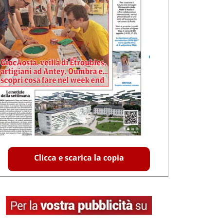
Clicca e scarica la copia