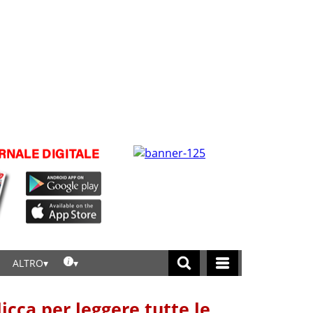
ALTRO
licca per leggere tutte le