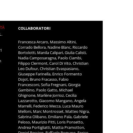
ITÀ
COLLABORATORI
L.
Francesca Arcaro, Massimo Altini,
Corrado Bellora, Nadine Blanc, Riccardo
11
Bortolotti, Manila Calipari, Giulia Calisti,
Nadia Camposaragna, Paolo Ciambi,
m
Filippo Clermont, Carol Di Vito, Christian
Leo Dufour, Christian Evaspasiano,
Giuseppe Farinella, Enrico Formento
Dojot, Bruno Fracasso, Fabio
Francesconi, Sofia Fregnani, Giorgia
Gambino, Paolo Gatto, Michael
Ghignone, Marlène Jorrioz, Cecilia
Lazzarotto, Giacomo Mangano, Angela
Marrelli, Federico Mecca, Luca Mauro
Melloni, Marc Montrosset, Matteo Nigra,
Sabrina Olibano, Emiliano Pala, Gabriele
Peloso, Maurizio Pitti, Loris Ponsetto,
Andrea Portigliatti, Mattia Pramotton,
Deniel Pession, Raffaele Romano, Enrico