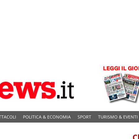
TTACOLI
POLITICA & ECONOMIA
SPORT
TURISMO & EVENTI
C