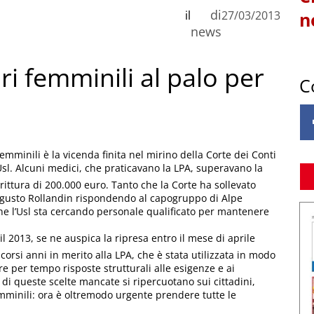
di
il
27/03/2013
n
news
i femminili al palo per
C
mminili è la vicenda finita nel mirino della Corte dei Conti
 Usl. Alcuni medici, che praticavano la LPA, superavano la
ittura di 200.000 euro. Tanto che la Corte ha sollevato
Augusto Rollandin rispondendo al capogruppo di Alpe
 che l’Usl sta cercando personale qualificato per mantenere
 il 2013, se ne auspica la ripresa entro il mese di aprile
corsi anni in merito alla LPA, che è stata utilizzata in modo
 per tempo risposte strutturali alle esigenze e ai
i queste scelte mancate si ripercuotano sui cittadini,
mminili: ora è oltremodo urgente prendere tutte le