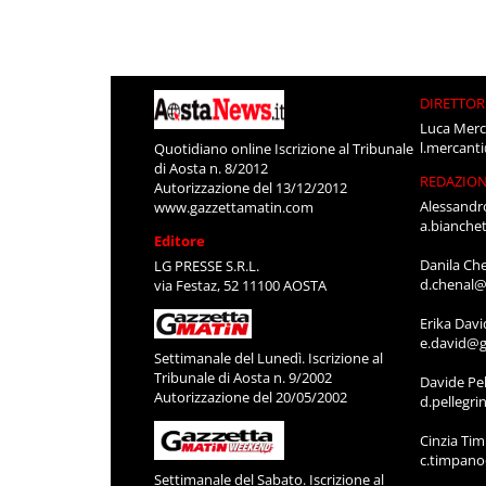
DIRETTOR
Luca Merc
l.mercant
Quotidiano online Iscrizione al Tribunale
di Aosta n. 8/2012
REDAZIO
Autorizzazione del 13/12/2012
Alessandr
www.gazzettamatin.com
a.bianche
Editore
Danila Ch
LG PRESSE S.R.L.
d.chenal@
via Festaz, 52 11100 AOSTA
Erika Davi
e.david@g
Settimanale del Lunedì. Iscrizione al
Tribunale di Aosta n. 9/2002
Davide Pel
Autorizzazione del 20/05/2002
d.pellegr
Cinzia Ti
c.timpan
Settimanale del Sabato. Iscrizione al