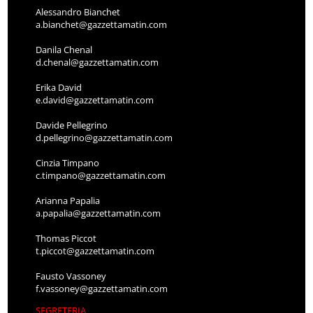
Alessandro Bianchet
a.bianchet@gazzettamatin.com
Danila Chenal
d.chenal@gazzettamatin.com
Erika David
e.david@gazzettamatin.com
Davide Pellegrino
d.pellegrino@gazzettamatin.com
Cinzia Timpano
c.timpano@gazzettamatin.com
Arianna Papalia
a.papalia@gazzettamatin.com
Thomas Piccot
t.piccot@gazzettamatin.com
Fausto Vassoney
f.vassoney@gazzettamatin.com
SEGRETERIA