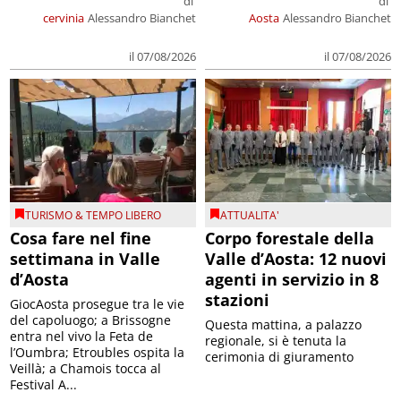
di
di
cervinia
Alessandro Bianchet
Aosta
Alessandro Bianchet
il 07/08/2026
il 07/08/2026
TURISMO & TEMPO LIBERO
ATTUALITA'
Cosa fare nel fine
Corpo forestale della
settimana in Valle
Valle d’Aosta: 12 nuovi
d’Aosta
agenti in servizio in 8
stazioni
GiocAosta prosegue tra le vie
del capoluogo; a Brissogne
Questa mattina, a palazzo
entra nel vivo la Feta de
regionale, si è tenuta la
l’Oumbra; Etroubles ospita la
cerimonia di giuramento
Veillà; a Chamois tocca al
Festival A...