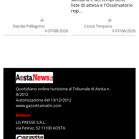
liste di attesa e l'Osservatorio
regi...
di
di
Davide Pellegrino
Cinzia Timpano
il 07/08/2026
il 07/08/2026
Quotidiano online Iscrizione al Tribunale di Aosta n.
8/2012
Autorizzazione del 13/12/2012
www.gazzettamatin.com
Editore
LG PRESSE S.R.L.
via Festaz, 52 11100 AOSTA