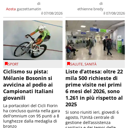
di
di
Aosta
gazzettamatin
ethienne bredy
il 07/08/2026
il 07/08/2026
SPORT
SALUTE
,
SANITÀ
Ciclismo su pista:
Liste d’attesa: oltre 22
Mélanie Bosonin si
mila 500 richieste di
avvicina al podio ai
prime visite nei primi
Campionati Italiani
6 mesi del 2026, sono
giovanili
1.261 in più rispetto al
2025
La portacolori del Cicli Fiorin
ha concluso quinta nella gara
Si sono riuniti ieri, giovedì 6
dell'omnium con 95 punti a 8
agosto, l'Unità centrale di
lunghezze dalla medaglia di
gestione dell’assistenza
bronzo
sanitaria e dei tempi delle