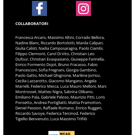
COLLABORATORI
Francesca Arcaro, Massimo Altini, Corrado Bellora,
Nadine Blanc, Riccardo Bortolotti, Manila Calipari,
Giulia Calisti, Nadia Camposaragna, Paolo Ciambi,
Filippo Clermont, Carol Di Vito, Christian Leo
Dufour, Christian Evaspasiano, Giuseppe Farinella,
Enrico Formento Dojot, Bruno Fracasso, Fabio
Francesconi, Sofia Fregnani, Giorgia Gambino,
Paolo Gatto, Michael Ghignone, Marlène Jorrioz,
Cecilia Lazzarotto, Giacomo Mangano, Angela
Marrelli, Federico Mecca, Luca Mauro Melloni, Marc
Montrosset, Matteo Nigra, Sabrina Olibano,
Emiliano Pala, Gabriele Peloso, Maurizio Pitti, Loris
Ponsetto, Andrea Portigliatti, Mattia Pramotton,
Deniel Pession, Raffaele Romano, Enrico Ruggeri,
Riccardo Savoye, Federica Tercinod, Federico
Tigellio Benvenuto, Luca Massimo Trifilò