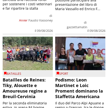
possibile partecipare alla
per sostenere i costi veterinari
presentazione del libro di
e far ripartire la stalla
Maria Vassallo ed Enrico F...
di
Arvier
Fausto Vassoney
di
gazzettamatin
il 09/08/2026
il 09/08/2026
BATAILLES
SPORT
Batailles de Reines:
Podismo: Leon
Tiky, Alouette e
Martinet e Loic
Amoureuse regine a
Proment dominano la
Breuil-Cervinia
Staffetta Americana
Per la seconda eliminatoria
Il duo del Parco Alpi Apuane a
estiva, in arena 84 bovine.
segno a Gressan, tra le donne