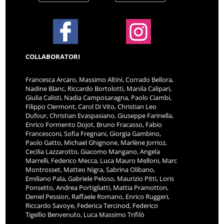
COLLABORATORI
Francesca Arcaro, Massimo Altini, Corrado Bellora,
Nadine Blanc, Riccardo Bortolotti, Manila Calipari,
Giulia Calisti, Nadia Camposaragna, Paolo Ciambi,
Filippo Clermont, Carol Di Vito, Christian Leo
Dufour, Christian Evaspasiano, Giuseppe Farinella,
Enrico Formento Dojot, Bruno Fracasso, Fabio
Francesconi, Sofia Fregnani, Giorgia Gambino,
Paolo Gatto, Michael Ghignone, Marlène Jorrioz,
Cecilia Lazzarotto, Giacomo Mangano, Angela
Marrelli, Federico Mecca, Luca Mauro Melloni, Marc
Montrosset, Matteo Nigra, Sabrina Olibano,
Emiliano Pala, Gabriele Peloso, Maurizio Pitti, Loris
Ponsetto, Andrea Portigliatti, Mattia Pramotton,
Deniel Pession, Raffaele Romano, Enrico Ruggeri,
Riccardo Savoye, Federica Tercinod, Federico
Tigellio Benvenuto, Luca Massimo Trifilò