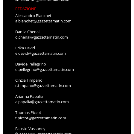
REDAZIONE
Alessandro Bianchet
a.bianchet@gazzettamatin.com
Danila Chenal
d.chenal@gazzettamatin.com
Erika David
e.david@gazzettamatin.com
Davide Pellegrino
d.pellegrino@gazzettamatin.com
Cinzia Timpano
c.timpano@gazzettamatin.com
Arianna Papalia
a.papalia@gazzettamatin.com
Thomas Piccot
t.piccot@gazzettamatin.com
Fausto Vassoney
f.vassoney@gazzettamatin.com