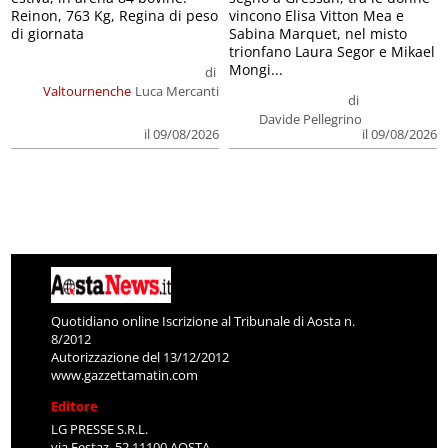
Reinon, 763 Kg, Regina di peso
vincono Elisa Vitton Mea e
di giornata
Sabina Marquet, nel misto
trionfano Laura Segor e Mikael
Mongi...
di
Valtournenche
Luca Mercanti
di
Davide Pellegrino
il 09/08/2026
il 09/08/2026
Quotidiano online Iscrizione al Tribunale di Aosta n.
8/2012
Autorizzazione del 13/12/2012
www.gazzettamatin.com
Editore
LG PRESSE S.R.L.
via Festaz, 52 11100 AOSTA