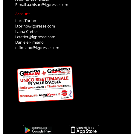
E-mail
a.chisari@lgpresse.com
Account
Luca Torino
l.torino@lgpresse.com
Ivana Cretier
i.cretier@lgpresse.com
Daniele Fimiano
d.fimiano@lgpresse.com