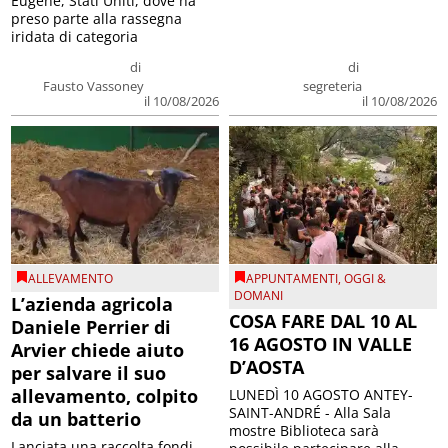
Eugene, Stati Uniti, dove ha
preso parte alla rassegna
iridata di categoria
di
di
Fausto Vassoney
segreteria
il 10/08/2026
il 10/08/2026
ALLEVAMENTO
APPUNTAMENTI
,
OGGI &
DOMANI
L’azienda agricola
COSA FARE DAL 10 AL
Daniele Perrier di
16 AGOSTO IN VALLE
Arvier chiede aiuto
D’AOSTA
per salvare il suo
allevamento, colpito
LUNEDÌ 10 AGOSTO ANTEY-
SAINT-ANDRÉ - Alla Sala
da un batterio
mostre Biblioteca sarà
Lanciata una raccolta fondi